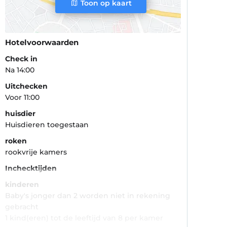
Toon op kaart
Hotelvoorwaarden
Check in
Na 14:00
Uitchecken
Voor 11:00
huisdier
Huisdieren toegestaan
roken
rookvrije kamers
Inchecktijden
kinderen
Baby's jonger dan 2 worden niet in rekening
gebracht
1 kind(eren) tot de leeftijd van 8 per kamer