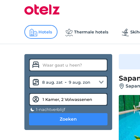
Hotels
Thermale hotels
Skih
Sapan
-
8 aug. zat
9 aug. zon
Sapan
1-nachtverblijf
Zoeken