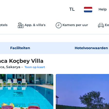
TL
Help
otels
App. & villa's
Kamers per uur
Ee
Faciliteiten
Hotelvoorwaarden
ca Koçbey Villa
ca, Sakarya
-
Toon op kaart