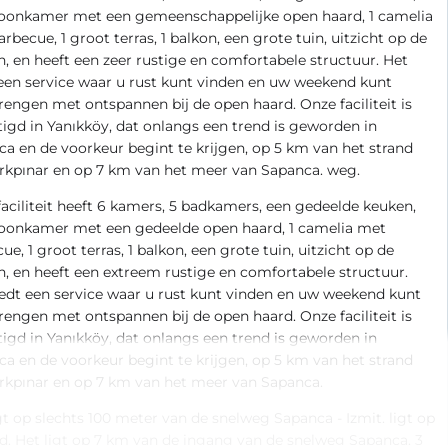
oonkamer met een gemeenschappelijke open haard, 1 camelia
rbecue, 1 groot terras, 1 balkon, een grote tuin, uitzicht op de
, en heeft een zeer rustige en comfortabele structuur. Het
een service waar u rust kunt vinden en uw weekend kunt
engen met ontspannen bij de open haard. Onze faciliteit is
igd in Yanıkköy, dat onlangs een trend is geworden in
a en de voorkeur begint te krijgen, op 5 km van het strand
rkpınar en op 7 km van het meer van Sapanca. weg.
aciliteit heeft 6 kamers, 5 badkamers, een gedeelde keuken,
oonkamer met een gedeelde open haard, 1 camelia met
ue, 1 groot terras, 1 balkon, een grote tuin, uitzicht op de
, en heeft een extreem rustige en comfortabele structuur.
edt een service waar u rust kunt vinden en uw weekend kunt
engen met ontspannen bij de open haard. Onze faciliteit is
igd in Yanıkköy, dat onlangs een trend is geworden in
a en de voorkeur begint te krijgen, op 5 km van het strand
rkpınar en op 7 km van het meer van Sapanca.
gt op slechts 100 meter van de snelweg Sapanca - Izmit. ligt op
d. Het ligt op 7 km van de ingang van de snelweg Sapanca, 3