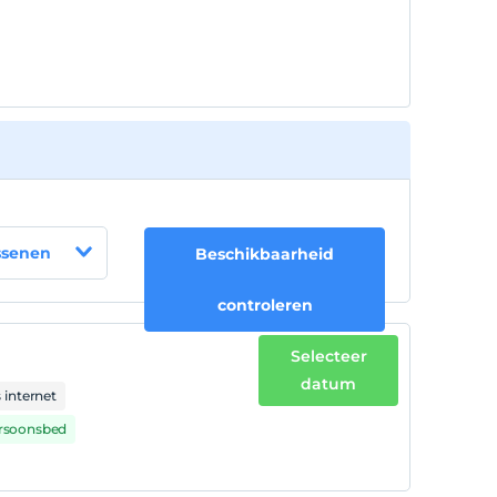
wordt/worden niet in rekening gebracht
ssenen
Beschikbaarheid
controleren
Selecteer
datum
 internet
ersoonsbed