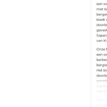
een w
met ba
bergen
biedt 
doorbr
gevest
Sapanc
van Kı
Onze f
een w
barbec
bergen
Het bi
doorbr
gevest
Sapanc
van Kı
Het li
afstan