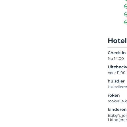
Hote
Check in
Na 14:00
Uitcheck
Voor 11:00
huisdier
Huisdiere
roken
rookvrije
kinderen
Baby's jo
1 kind(ere