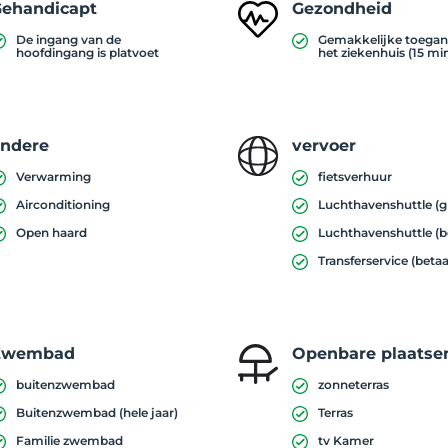
ehandicapt
Gezondheid
n Kırkpınar, Dedeman Lake House, Kartepe Botanical Wake
Caterpillar Cafe)
De ingang van de
Gemakkelijke toegan
hoofdingang is platvoet
het ziekenhuis (15 mi
ndere
vervoer
Verwarming
fietsverhuur
Airconditioning
Luchthavenshuttle (gr
Open haard
Luchthavenshuttle (b
Transferservice (betaa
Zwembad
Openbare plaatse
buitenzwembad
zonneterras
Buitenzwembad (hele jaar)
Terras
Familie zwembad
tv Kamer