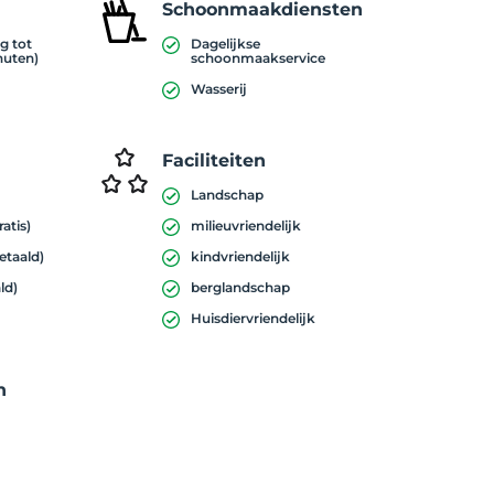
Schoonmaakdiensten
g tot
Dagelijkse
nuten)
schoonmaakservice
Wasserij
Faciliteiten
Landschap
atis)
milieuvriendelijk
etaald)
kindvriendelijk
ld)
berglandschap
Huisdiervriendelijk
n