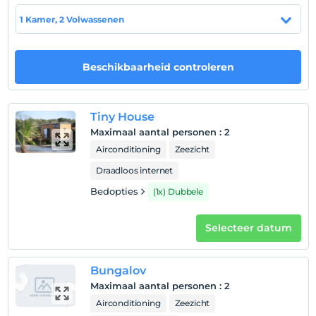
1 Kamer, 2 Volwassenen
Hotelvoorwaarden
Beschikbaarheid controleren
Check in
Na 14:00
Uitchecken
Tiny House
Voor 12:00
Maximaal aantal personen
:
2
huisdier
Airconditioning
Zeezicht
Geschikt voor huisdieren tot 5 kg
Draadloos internet
roken
Bedopties
(1x) Dubbele
Er zijn rookruimtes beschikbaar
Inchecktijden
Selecteer datum
kinderen
Baby's jonger dan 2 worden niet in rekening gebracht
Bungalov
1 kind(eren) tot de leeftijd van 6 per kamer
Maximaal aantal personen
:
2
wordt/worden niet in rekening gebracht
Airconditioning
Zeezicht