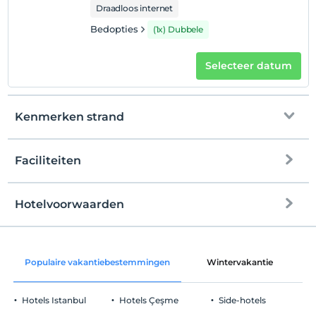
Draadloos internet
Bedopties
(1x) Dubbele
Selecteer datum
Kenmerken strand
Faciliteiten
naar het strand
100 meter afstand
kiezelstrand
Hotelvoorwaarden
internet
Check in
Vrij wifi
Na 14:00
Populaire vakantiebestemmingen
Wintervakantie
C
Alleen gemeenschappelijke ruimtes
Uitchecken
Voor 12:00
Hotels Istanbul
Hotels Çeşme
Side-hotels
huisdier