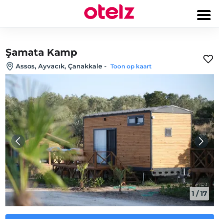
Şamata Kamp
Assos, Ayvacık, Çanakkale
-
Toon op kaart
1
/
17