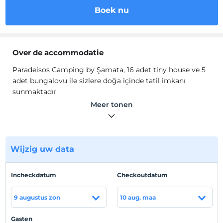
Boek nu
Over de accommodatie
Paradeisos Camping by Şamata, 16 adet tiny house ve 5
adet bungalovu ile sizlere doğa içinde tatil imkanı
sunmaktadır
Odalarında Wi-Fi, klima, banyo, duş gibi olanaklar
Meer tonen
mevcuttur.
Locatie
Çanakkale Ayvacık'ta konumlanmaktadır.
Wijzig uw data
Strand
Incheckdatum
Checkoutdatum
Plaja 100 metre mesafededir.
9 augustus zon
10 aug. maa
Toon op kaart
Gasten