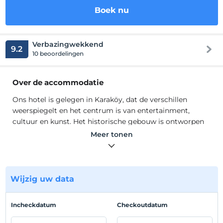
Boek nu
Verbazingwekkend
9.2
10 beoordelingen
Over de accommodatie
Ons hotel is gelegen in Karaköy, dat de verschillen
weerspiegelt en het centrum is van entertainment,
cultuur en kunst. Het historische gebouw is ontworpen
na de restauratie, waarbij de unieke textuur behouden is
Meer tonen
gebleven, door het te decoreren met de originele
kleuren. We hebben aan alles gedacht voor uw comfort
en geluk met onze stijlvolle en comfortabele kamers die
zijn ontworpen met verschillende functies.
Wijzig uw data
Ons hotel is gelegen in Karaköy, dat de verschillen
weerspiegelt en het centrum is van entertainment,
Incheckdatum
Checkoutdatum
cultuur en kunst. Het historische gebouw is ontworpen