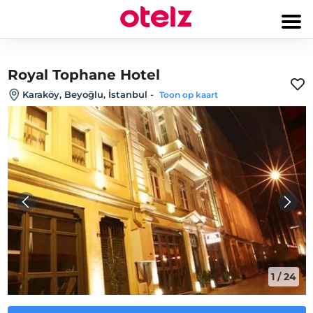
Royal Tophane Hotel
Karaköy, Beyoğlu, İstanbul
-
Toon op kaart
1
/
24