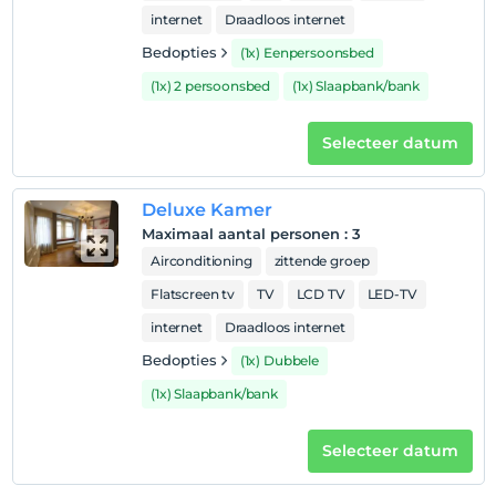
tussen de gebouwen van gewapend beton, de sfeer door
internet
Draadloos internet
het Royal Tophane Hotel in te ademen, dat zijn
historische schoonheid heeft behouden!
Bedopties
(1x) Eenpersoonsbed
Strand
(1x) 2 persoonsbed
(1x) Slaapbank/bank
Onze faciliteit ligt op 2 minuten loopafstand van het
Selecteer datum
strand van Karaköy.
Deluxe Kamer
Toon op kaart
Maximaal aantal personen
:
3
Airconditioning
zittende groep
Flatscreen tv
TV
LCD TV
LED-TV
Hotelvoorwaarden
internet
Draadloos internet
Check in
Bedopties
(1x) Dubbele
Na 14:00
(1x) Slaapbank/bank
Uitchecken
Voor 12:00
Selecteer datum
huisdier