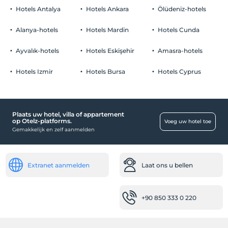
kinderen
Hotels Antalya
Cafetaria
Hotels Ankara
Ölüdeniz-hotels
Baby's jonger dan 2 worden niet in rekening gebracht
winkelcentra
1 kind(eren) tot de leeftijd van 6 per kamer wordt/worden niet in
Alanya-hotels
Hotels Mardin
Hotels Cunda
rekening gebracht
Souvenirwinkel
Ayvalık-hotels
Hotels Eskişehir
Amasra-hotels
Gezondheid
Hotels Izmir
Hotels Bursa
Hotels Cyprus
Antibacteriële kamerfaciliteit
Kind
kinderbed
Plaats uw hotel, villa of appartement
op Otelz-platforms.
Voeg uw hotel toe
Gastouder
Gemakkelijk en zelf aanmelden
Baby
babybedje
Extranet aanmelden
Laat ons u bellen
Babysitter
Faciliteiten
+90 850 333 0 220
Geen alcoholische dranken
historische bestemming