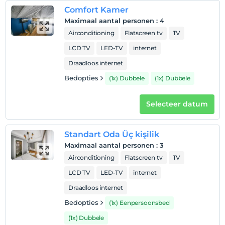
Huisdieren niet toegestaan
Comfort Kamer
roken
Maximaal aantal personen
:
4
rookvrije kamers
Airconditioning
Flatscreen tv
TV
Inchecktijden
LCD TV
LED-TV
internet
kinderen
Draadloos internet
Baby's jonger dan 2 worden niet in rekening gebracht
Bedopties
(1x) Dubbele
(1x) Dubbele
1 kind(eren) tot de leeftijd van 6 per kamer
wordt/worden niet in rekening gebracht
Selecteer datum
Standart Oda Üç kişilik
Maximaal aantal personen
:
3
Airconditioning
Flatscreen tv
TV
LCD TV
LED-TV
internet
Draadloos internet
Bedopties
(1x) Eenpersoonsbed
(1x) Dubbele