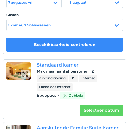
7 augustus vri
8 aug. zat
Locatie
Gasten
Het Retropera Hotel ligt op 20 meter van het
metrostation en het Taksimplein, op slechts 100 meter
1 Kamer, 2 Volwassenen
van de winkelcentra en de Istiklal-straat, op slechts 1 km
van de congrescentra en op 15 minuten van de wijk
Sultanahmet, de plaats van historische toeristische
Beschikbaarheid controleren
plaatsen.
Standaard kamer
Toon op kaart
Maximaal aantal personen
:
2
Airconditioning
TV
internet
Draadloos internet
Hotelvoorwaarden
Bedopties
(1x) Dubbele
Check in
Na 14:00
Selecteer datum
Uitchecken
Voor 12:00
Aansluitende Familie Suite Kamer