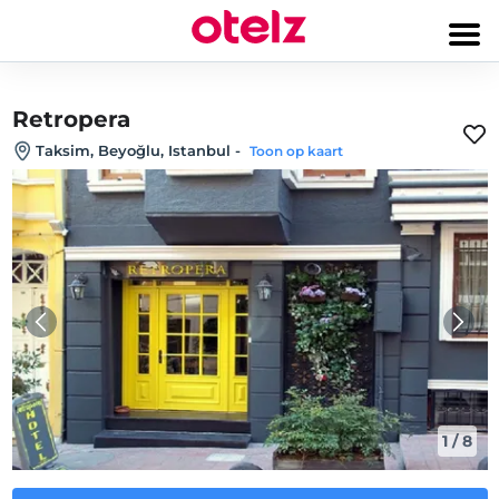
Retropera
Taksim, Beyoğlu, Istanbul
-
Toon op kaart
1
/
8