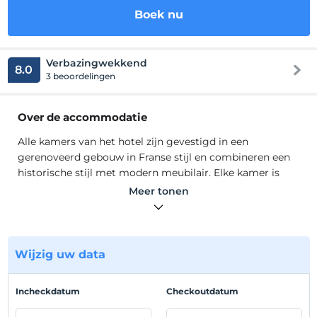
Boek nu
Verbazingwekkend
8.0
3 beoordelingen
Over de accommodatie
Alle kamers van het hotel zijn gevestigd in een
gerenoveerd gebouw in Franse stijl en combineren een
historische stijl met modern meubilair. Elke kamer is
uitgerust met een flatscreen-tv, een kluisje, gratis thee
Meer tonen
en koffie, een minibar en een eigen badkamer met gratis
toiletartikelen.
Alle kamers van het hotel zijn gevestigd in een
gerenoveerd gebouw in Franse stijl en combineren een
Wijzig uw data
historische stijl met modern meubilair. Elke kamer is
uitgerust met een flatscreen-tv, een kluisje, gratis thee
Incheckdatum
Checkoutdatum
en koffie, een minibar en een eigen badkamer met gratis
toiletartikelen.