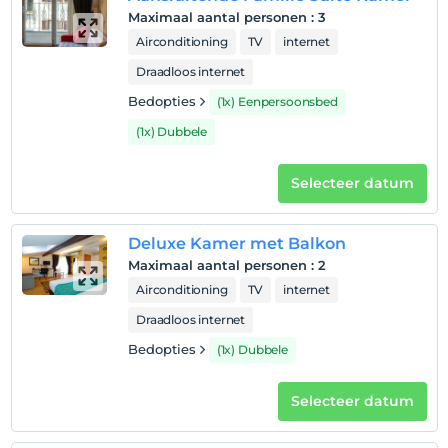
huisdier
Maximaal aantal personen
:
3
Huisdieren niet toegestaan
Airconditioning
TV
internet
roken
Draadloos internet
rookvrije kamers
Bedopties
(1x) Eenpersoonsbed
kinderen
(1x) Dubbele
Kinderen jonger dan 0 jaar mogen niet in deze faciliteit
verblijven.
Selecteer datum
Deluxe Kamer met Balkon
Maximaal aantal personen
:
2
Airconditioning
TV
internet
Draadloos internet
Bedopties
(1x) Dubbele
Selecteer datum