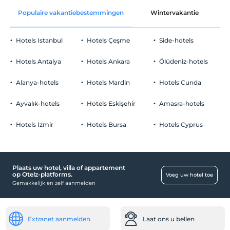
Na 14:00
Populaire vakantiebestemmingen
Wintervakantie
C
Gemeenschappelijke ruimtes en alle
Uitchecken
kamers
Voor 12:00
Hotels Istanbul
Hotels Çeşme
Side-hotels
huisdier
Huisdieren niet toegestaan
Hotels Antalya
Hotels Ankara
Ölüdeniz-hotels
roken
rookvrije kamers
Alanya-hotels
Hotels Mardin
Hotels Cunda
Parkeerplaats
kinderen
Kinderen jonger dan 0 jaar mogen niet in deze faciliteit
Betaald Priveparkeren
Ayvalık-hotels
Hotels Eskişehir
Amasra-hotels
verblijven.
Parkeren (Buiten de faciliteit)
Hotels Izmir
Hotels Bursa
Hotels Cyprus
Plaats uw hotel, villa of appartement
Eten & Drinken
op Otelz-platforms.
Voeg uw hotel toe
Gemakkelijk en zelf aanmelden
Ontbijtkamer
Openbare plaatsen
Lift
Extranet aanmelden
Laat ons u bellen