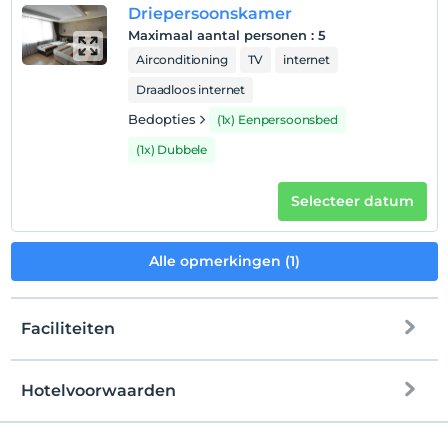
Driepersoonskamer
Maximaal aantal personen
:
5
Airconditioning
TV
internet
Draadloos internet
Bedopties
(1x) Eenpersoonsbed
(1x) Dubbele
Selecteer datum
Alle opmerkingen (1)
Faciliteiten
Hotelvoorwaarden
internet
Check in
Vrij wifi