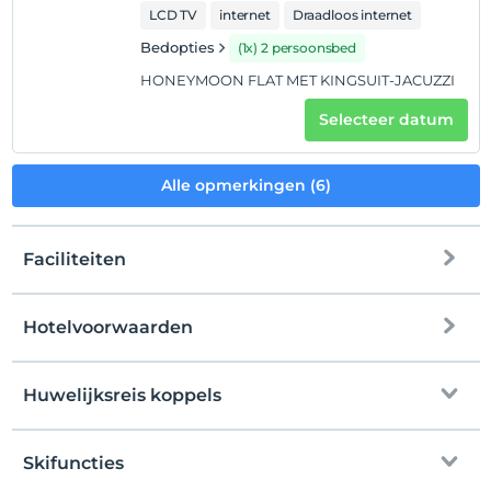
LCD TV
internet
Draadloos internet
Bedopties
(1x) 2 persoonsbed
HONEYMOON FLAT MET KINGSUIT-JACUZZI
Selecteer datum
Alle opmerkingen (6)
Faciliteiten
Hotelvoorwaarden
internet
Check in
Vrij wifi
Na 13:00
Huwelijksreis koppels
Gemeenschappelijke ruimtes en alle
Uitchecken
kamers
Voor 11:00
Skifuncties
Ornament met rozenblaadjes
huisdier