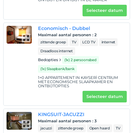
kinderen
Baby's jonger dan 2 worden niet in rekening gebracht
Selecteer datum
Elke kamer is gratis voor maximaal 1 kinderen jonger
dan 12 jaar
Elke kamer is gratis voor maximaal 2 kinderen jonger
Economisch - Dubbel
dan 12 jaar
Maximaal aantal personen
:
2
zittende groep
TV
LCD TV
internet
Draadloos internet
Bedopties
(1x) 2 persoonsbed
(1x) Slaapbank/bank
1+0 APPARTEMENT IN KAYSERİ CENTRUM
MET ECONOMISCHE SLAAPKAMER EN
ONTBIJTOPTIES
Selecteer datum
KINGSUIT-JACUZZI
Maximaal aantal personen
:
3
jacuzzi
zittende groep
Open haard
TV