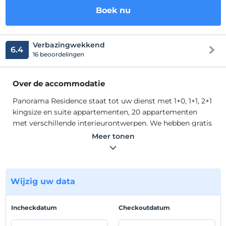
Boek nu
Verbazingwekkend
6.4
16 beoordelingen
Over de accommodatie
Panorama Residence staat tot uw dienst met 1+0, 1+1, 2+1
kingsize en suite appartementen, 20 appartementen
met verschillende interieurontwerpen. We hebben gratis
parkeergelegenheid voor 20 auto's.
Meer tonen
Onze kamers hebben een Amerikaanse keuken, lcd-tv,
elektrisch fornuis, minikoelkast, föhn. Strijken en wassen
is onze optionele service. Onze faciliteit is geschikt voor
Wijzig uw data
medewerkers, studenten en gezinnen.
Locatie
Incheckdatum
Checkoutdatum
Panorama Residence ligt in het stadscentrum, op 300