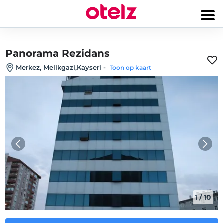
Panorama Rezidans
Merkez, Melikgazi,Kayseri
-
Toon op kaart
1
/
10