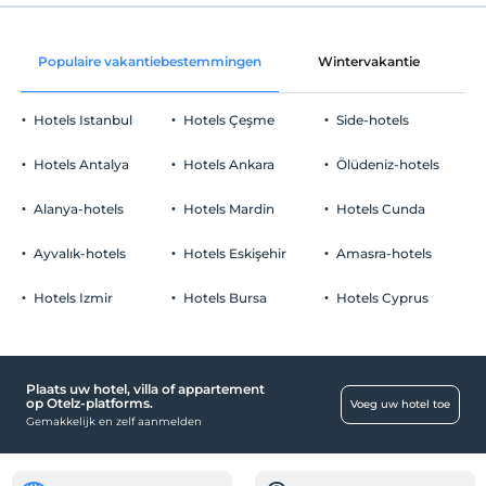
Huisdieren toegestaan
Koekjestraktatie
roken
op de landingsbaan
Populaire vakantiebestemmingen
Wintervakantie
C
Er zijn rookruimtes beschikbaar
Fruitmand op de kamer
Parkeerplaats
kinderen
Baby's jonger dan 2 worden niet in rekening gebracht
Vrij Openbare parkeerplaats
Hotels Istanbul
Hotels Çeşme
Side-hotels
Elke kamer is gratis voor maximaal 1 kinderen jonger dan 12
Parkeren (op eigen terrein)
jaar
Hotels Antalya
Hotels Ankara
Ölüdeniz-hotels
Elke kamer is gratis voor maximaal 2 kinderen jonger dan 12 jaar
Alanya-hotels
Hotels Mardin
Hotels Cunda
Ayvalık-hotels
Hotels Eskişehir
Amasra-hotels
Eten & Drinken
Pakketservice faciliteit:
Hotels Izmir
Hotels Bursa
Hotels Cyprus
Openbare plaatsen
Lift
Plaats uw hotel, villa of appartement
kamers
op Otelz-platforms.
Voeg uw hotel toe
Gemakkelijk en zelf aanmelden
geluiddichte kamers
Baby