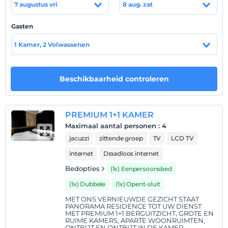
7 augustus vri
8 aug. zat
meter van privéziekenhuizen, op 500 meter van het
winkelcentrum en op 25 km van het skicentrum Erciyes.
Gasten
ligt op afstand.
1 Kamer, 2 Volwassenen
Toon op kaart
Beschikbaarheid controleren
Hotelvoorwaarden
PREMIUM 1+1 KAMER
Check in
Maximaal aantal personen
:
4
Na 13:00
jacuzzi
zittende groep
TV
LCD TV
Uitchecken
internet
Draadloos internet
Voor 11:00
Bedopties
(1x) Eenpersoonsbed
huisdier
(1x) Dubbele
(1x) Opent-sluit
Huisdieren toegestaan
MET ONS VERNIEUWDE GEZICHT STAAT
roken
PANORAMA RESIDENCE TOT UW DIENST
MET PREMIUM 1+1 BERGUITZICHT, GROTE EN
Er zijn rookruimtes beschikbaar
RUIME KAMERS, APARTE WOONRUIMTEN,
ONTBIJT EN ONTBIJT IN DE KAMER