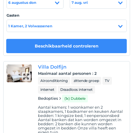
6 augustus don
7 aug. vri
En yakın sahile 2 km uzaklıktadır.
Gasten
1 Kamer, 2 Volwassenen
Toon op kaart
Beschikbaarheid controleren
Hotelvoorwaarden
Check in
Na 14:00
Villa Dolfijn
Maximaal aantal personen
:
2
Uitchecken
Airconditioning
zittende groep
TV
Voor 12:00
internet
Draadloos internet
huisdier
Huisdieren toegestaan
Bedopties
(1x) Dubbele
Aantal kamers: 1 woonkamer en 2
roken
slaapkamers, 1 badkamer en keuken Aantal
Er zijn rookruimtes beschikbaar
bedden: 1 kingsize bed, 1 eenpersoonsbed
Aantal banken dat kan worden omgezet in
kinderen
bedden: 2 banken die kunnen worden
omgezet in bedden Onze villa heeft een
Baby's jonger dan 2 worden niet in rekening gebracht
eigen tuin.