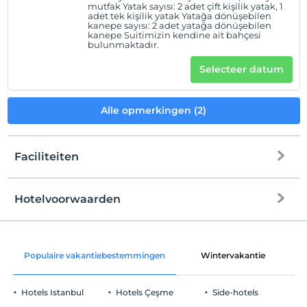
mutfak Yatak sayısı: 2 adet çift kişilik yatak, 1
adet tek kişilik yatak Yatağa dönüşebilen
kanepe sayısı: 2 adet yatağa dönüşebilen
kanepe Suitimizin kendine ait bahçesi
bulunmaktadır.
Selecteer datum
Alle opmerkingen (2)
Faciliteiten
Hotelvoorwaarden
internet
Check in
Vrij wifi
Na 14:00
Populaire vakantiebestemmingen
Wintervakantie
C
Gemeenschappelijke ruimtes en alle
Uitchecken
kamers
Voor 12:00
Hotels Istanbul
Hotels Çeşme
Side-hotels
huisdier