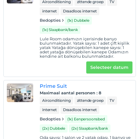
Airconditioning
zittende groep
TV
internet
Draadloos internet
Bedopties
(1x) Dubbele
(1x) Slaapbank/bank
Lule Room odamızın içerisinde banyo
bulunmaktadır. Yatak sayısı: 1 adet çift kişilik
yatak Yatağa dönüşebilen kanepe sayısı: 1
adet yatağa dönüşebilen kanepe Odamızın
kendine ait balkonu bulunmaktadır.
Selecteer datum
Prime Suit
Maximaal aantal personen
:
8
Airconditioning
zittende groep
TV
internet
Draadloos internet
Bedopties
(1x) Eenpersoonsbed
(2x) Dubbele
(2x) Slaapbank/bank
Oda sayısı: 1 salon ve 2 yatak odası, 1 banyo ve