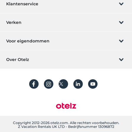
Klantenservice
Boeking beheren
Verken
Laat ons u bellen
Cadeaubon
Voor eigendommen
Lid worden
Wat is ZMoney?
Plaats uw hotel
Over Otelz
Contact
Aanmelden leden
Plaats uw villa/appartement
Over ons
Veelgestelde vragen
Account aanmaken
Duurzaamheid
Bescherming van persoonlijke gegevens
Algemene voorwaarden
Procesgids
Toelichtingstekst
Copyright 2012-2026 otelz.com. Alle rechten voorbehouden.
Z Vacation Rentals UK LTD - Bedrijfsnummer 13096872