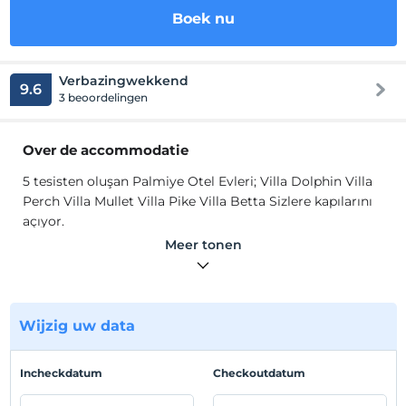
Boek nu
Verbazingwekkend
9.6
3 beoordelingen
Over de accommodatie
5 tesisten oluşan Palmiye Otel Evleri; Villa Dolphin Villa
Perch Villa Mullet Villa Pike Villa Betta Sizlere kapılarını
açıyor.
7 kişi konaklama kapasitesine ve 3 yatak odasına sahip
Meer tonen
villamız geniş yapısı ve konforlu mobilyalarıyla aile ve
arkadaş gruplarına uygun bir yapıda tasarlanmıştır.
Tesisimiz
muhteşem deniz manzarasına sahiptir.
Wijzig uw data
Locatie
Muğla Datça Bölgesi' nde yer almaktadır.
Incheckdatum
Checkoutdatum
Strand