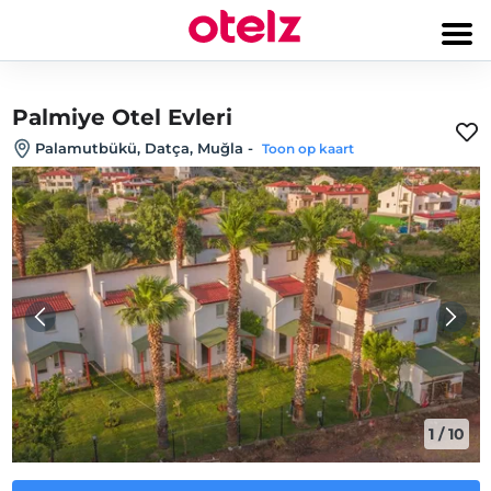
Palmiye Otel Evleri
Palamutbükü, Datça, Muğla
-
Toon op kaart
1
/
10