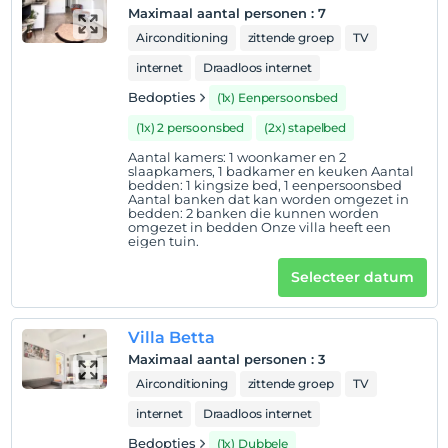
Maximaal aantal personen
:
7
Airconditioning
zittende groep
TV
internet
Draadloos internet
Bedopties
(1x) Eenpersoonsbed
(1x) 2 persoonsbed
(2x) stapelbed
Aantal kamers: 1 woonkamer en 2
slaapkamers, 1 badkamer en keuken Aantal
bedden: 1 kingsize bed, 1 eenpersoonsbed
Aantal banken dat kan worden omgezet in
bedden: 2 banken die kunnen worden
omgezet in bedden Onze villa heeft een
eigen tuin.
Selecteer datum
Villa Betta
Maximaal aantal personen
:
3
Airconditioning
zittende groep
TV
internet
Draadloos internet
Bedopties
(1x) Dubbele