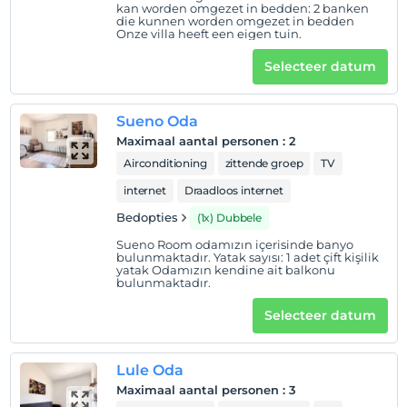
kan worden omgezet in bedden: 2 banken
die kunnen worden omgezet in bedden
Onze villa heeft een eigen tuin.
Selecteer datum
Sueno Oda
Maximaal aantal personen
:
2
Airconditioning
zittende groep
TV
internet
Draadloos internet
Bedopties
(1x) Dubbele
Sueno Room odamızın içerisinde banyo
bulunmaktadır. Yatak sayısı: 1 adet çift kişilik
yatak Odamızın kendine ait balkonu
bulunmaktadır.
Selecteer datum
Lule Oda
Maximaal aantal personen
:
3