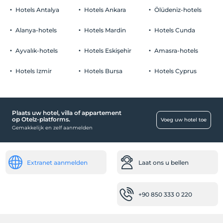
Huisdieren toegestaan
Hotels Antalya
Hotels Ankara
Ölüdeniz-hotels
roken
Er zijn rookruimtes beschikbaar
Alanya-hotels
Hotels Mardin
Hotels Cunda
Parkeerplaats
kinderen
Baby's jonger dan 2 worden niet in rekening gebracht
Vrij Priveparkeren
Ayvalık-hotels
Hotels Eskişehir
Amasra-hotels
Faciliteit heeft geen gratis voor kinderen-beleid
Parkeren (op eigen terrein)
Hotels Izmir
Hotels Bursa
Hotels Cyprus
Plaats uw hotel, villa of appartement
Openbare plaatsen
op Otelz-platforms.
Voeg uw hotel toe
Gemakkelijk en zelf aanmelden
Tuin
Extranet aanmelden
Laat ons u bellen
+90 850 333 0 220