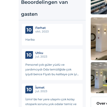
Beoordelingen van
gasten
Ferhat
10
okt. 2023
Harika
Utku
10
jul. 2023
Personel çok güler yüzlü ve
yardımcıydı Oda temizliğide çok
iyiydi bence Fiyatı bu kaliteye çok iyi
tavsiye ederim
İ̇smet
10
jul. 2023
İzmir’de her yere ulaşımı çok kolay
Over
otopark sorunu yok odalar temiz ve