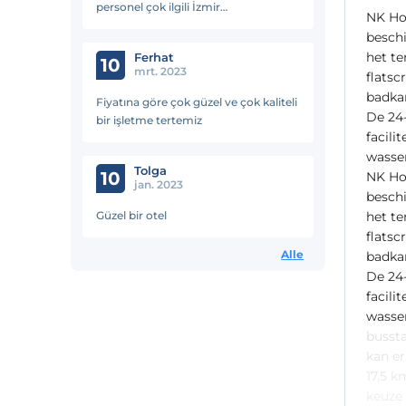
personel çok ilgili İzmir
NK Hot
ziyaretlerimizde kesinlikle tekrar
beschi
konaklayacagımız bir tesis
het te
Ferhat
10
mrt. 2023
flatsc
badkam
Fiyatına göre çok güzel ve çok kaliteli
De 24-
bir işletme tertemiz
facili
wasser
Tolga
10
NK Hot
jan. 2023
beschi
Güzel bir otel
het te
flatsc
Alle
badkam
De 24-
facili
wasser
bussta
kan er
17,5 k
keuze 