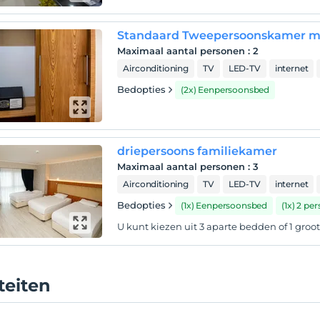
Standaard Tweepersoonskamer m
Maximaal aantal personen
:
2
Airconditioning
TV
LED-TV
internet
Bedopties
(2x) Eenpersoonsbed
driepersoons familiekamer
Maximaal aantal personen
:
3
Airconditioning
TV
LED-TV
internet
Bedopties
(1x) Eenpersoonsbed
(1x) 2 p
U kunt kiezen uit 3 aparte bedden of 1 gro
iteiten