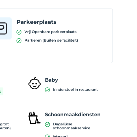
Parkeerplaats
Vrij Openbare parkeerplaats
Parkeren (Buiten de faciliteit)
Baby
kinderstoel in restaurant
s
Schoonmaakdiensten
g tot
Dagelijkse
nuten)
schoonmaakservice
Wasserij