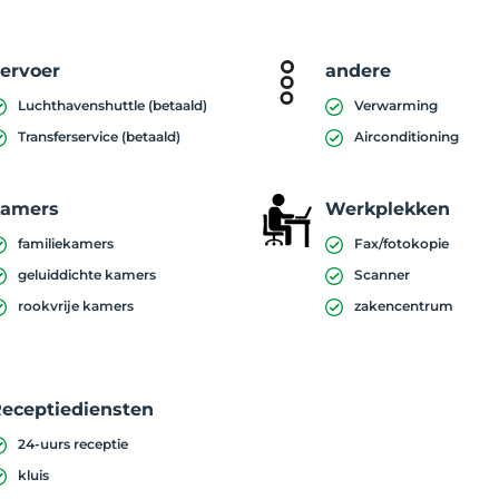
ervoer
andere
Luchthavenshuttle (betaald)
Verwarming
Transferservice (betaald)
Airconditioning
kamers
Werkplekken
familiekamers
Fax/fotokopie
geluiddichte kamers
Scanner
rookvrije kamers
zakencentrum
eceptiediensten
24-uurs receptie
kluis