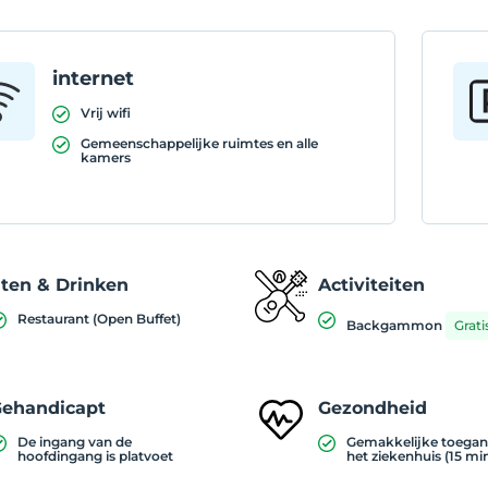
internet
Vrij wifi
Gemeenschappelijke ruimtes en alle
kamers
ten & Drinken
Activiteiten
Restaurant (Open Buffet)
Backgammon
Grati
ehandicapt
Gezondheid
De ingang van de
Gemakkelijke toegan
hoofdingang is platvoet
het ziekenhuis (15 mi