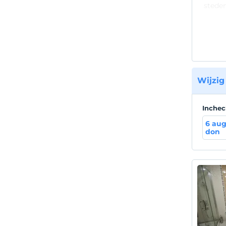
steden
Locat
Het ho
Adnan 
Wijzig
Inche
6 au
don