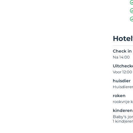
Hote
Check in
Na 14:00
Uitcheck
Voor 12:00
huisdier
Huisdiere
roken
rookvrije
kinderen
Baby's jo
1 kind(ere