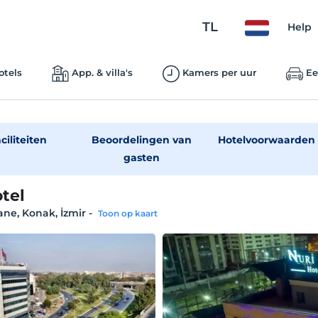
TL
Help
otels
App. & villa's
Kamers per uur
Ee
ciliteiten
Beoordelingen van
Hotelvoorwaarden
gasten
tel
ne, Konak, İzmir
-
Toon op kaart