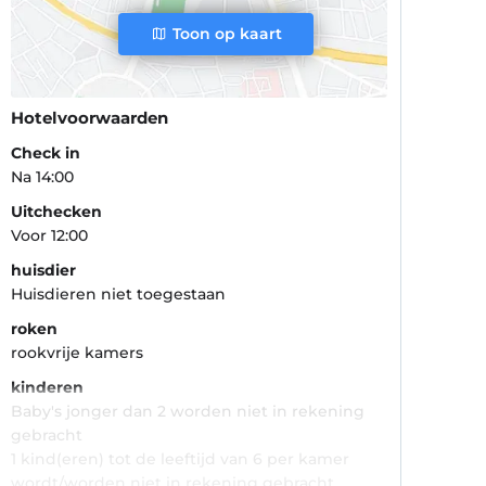
Toon op kaart
Hotelvoorwaarden
Check in
Na 14:00
Uitchecken
Voor 12:00
huisdier
Huisdieren niet toegestaan
roken
rookvrije kamers
kinderen
Baby's jonger dan 2 worden niet in rekening
gebracht
1 kind(eren) tot de leeftijd van 6 per kamer
wordt/worden niet in rekening gebracht