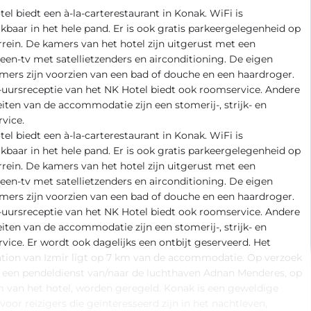
el biedt een à-la-carterestaurant in Konak. WiFi is
kbaar in het hele pand. Er is ook gratis parkeergelegenheid op
rrein. De kamers van het hotel zijn uitgerust met een
reen-tv met satellietzenders en airconditioning. De eigen
ers zijn voorzien van een bad of douche en een haardroger.
uursreceptie van het NK Hotel biedt ook roomservice. Andere
teiten van de accommodatie zijn een stomerij-, strijk- en
vice.
el biedt een à-la-carterestaurant in Konak. WiFi is
kbaar in het hele pand. Er is ook gratis parkeergelegenheid op
rrein. De kamers van het hotel zijn uitgerust met een
reen-tv met satellietzenders en airconditioning. De eigen
ers zijn voorzien van een bad of douche en een haardroger.
uursreceptie van het NK Hotel biedt ook roomservice. Andere
teiten van de accommodatie zijn een stomerij-, strijk- en
vice. Er wordt ook dagelijks een ontbijt geserveerd. Het
tion van Izmir ligt op 7 km van de accommodatie. Op verzoek
 een pendeldienst van/naar de luchthaven Adnan Menderes, op
m van het hotel, worden geregeld. Konak is een geweldige
voor reizigers die geïnteresseerd zijn in het nachtleven,