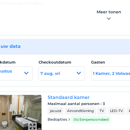
trips en geschiedenis.
Meer tonen
ie
tel ligt in Konak - Basmane, op 17,5 km van de luchthaven
Menderes en op 7 km van het busstation van Izmir.
 uw data
ckdatum
Checkoutdatum
Gasten
gustus
7 aug. vri
1 Kamer, 2 Volwa
Standaard kamer
Maximaal aantal personen
:
3
jacuzzi
Airconditioning
TV
LED-TV
Bedopties
(1x) Eenpersoonsbed