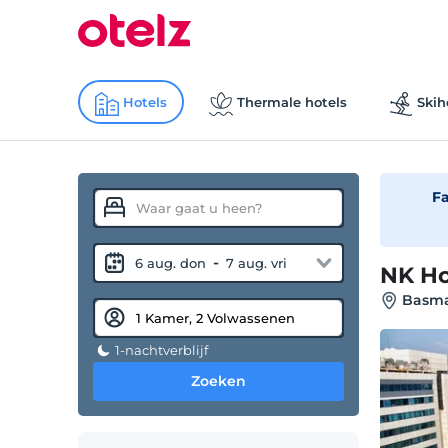
Hotels
Thermale hotels
Skih
Fa
-
6 aug. don
7 aug. vri
NK Ho
Basma
1-nachtverblijf
Zoeken