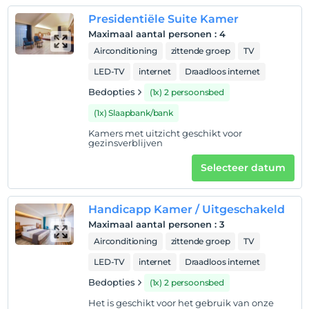
Presidentiële Suite Kamer
Maximaal aantal personen
:
4
Airconditioning
zittende groep
TV
LED-TV
internet
Draadloos internet
Bedopties
(1x) 2 persoonsbed
(1x) Slaapbank/bank
Kamers met uitzicht geschikt voor
gezinsverblijven
Selecteer datum
Handicapp Kamer / Uitgeschakeld
Maximaal aantal personen
:
3
Airconditioning
zittende groep
TV
LED-TV
internet
Draadloos internet
Bedopties
(1x) 2 persoonsbed
Het is geschikt voor het gebruik van onze