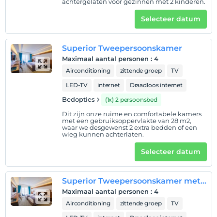
achtergelaten voor gezinnen met 2 kinderen.
Toon op kaart
Selecteer datum
Hotelvoorwaarden
Superior Tweepersoonskamer
Check in
Maximaal aantal personen
:
4
Na 14:00
Airconditioning
zittende groep
TV
Uitchecken
LED-TV
internet
Draadloos internet
Voor 12:00
Bedopties
(1x) 2 persoonsbed
huisdier
Dit zijn onze ruime en comfortabele kamers
met een gebruiksoppervlakte van 28 m2,
Huisdieren niet toegestaan
waar we desgewenst 2 extra bedden of een
wieg kunnen achterlaten.
roken
Er zijn rookruimtes beschikbaar
Selecteer datum
Inchecktijden
kinderen
Superior Tweepersoonskamer met 2 Aparte Bedden
Baby's jonger dan 2 worden niet in rekening gebracht
Maximaal aantal personen
:
4
1 kind(eren) tot de leeftijd van 6 per kamer
Airconditioning
zittende groep
TV
wordt/worden niet in rekening gebracht