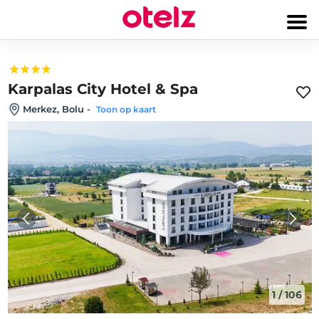
Karpalas City Hotel & Spa
Merkez, Bolu
-
Toon op kaart
1
/
106