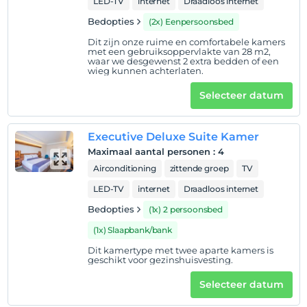
LED-TV
internet
Draadloos internet
Bedopties
(2x) Eenpersoonsbed
Dit zijn onze ruime en comfortabele kamers
met een gebruiksoppervlakte van 28 m2,
waar we desgewenst 2 extra bedden of een
wieg kunnen achterlaten.
Selecteer datum
Executive Deluxe Suite Kamer
Maximaal aantal personen
:
4
Airconditioning
zittende groep
TV
LED-TV
internet
Draadloos internet
Bedopties
(1x) 2 persoonsbed
(1x) Slaapbank/bank
Dit kamertype met twee aparte kamers is
geschikt voor gezinshuisvesting.
Selecteer datum