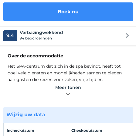
Boek nu
Verbazingwekkend
9.4
94 beoordelingen
Over de accommodatie
Het SPA-centrum dat zich in de spa bevindt, heeft tot
doel vele diensten en mogelijkheden samen te bieden
aan gasten die reizen voor zaken, vrije tijd en
gezondheidsdoeleinden, die uit veel verschillende delen
Meer tonen
van Turkije en de wereld komen. Met zijn professionele
experts, sporttrainers en personeel in het SPA-centrum
zal het ernaar streven om 365 dagen per jaar optimaal
gebruik te maken van de diensten en faciliteiten die
Wijzig uw data
beschikbaar zijn voor de gasten. Een exclusieve Spa-
service wordt op hoog niveau aangeboden, begeleid
Incheckdatum
Checkoutdatum
door professionele experts.