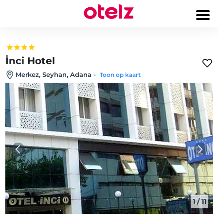
İnci Hotel
Merkez, Seyhan, Adana
-
Toon op kaart
1
/
11