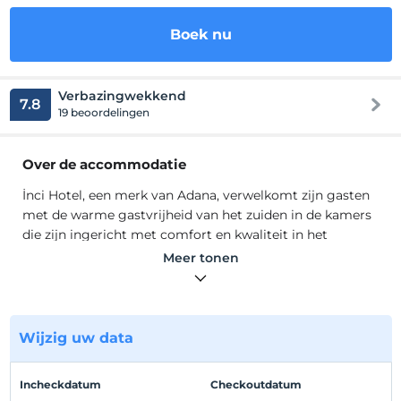
Boek nu
Verbazingwekkend
7.8
19 beoordelingen
Over de accommodatie
İnci Hotel, een merk van Adana, verwelkomt zijn gasten
met de warme gastvrijheid van het zuiden in de kamers
die zijn ingericht met comfort en kwaliteit in het
stadscentrum. Ons hotel, dat streeft naar tevredenheid
Meer tonen
van de gasten met zijn vriendelijke en ervaren personeel,
heeft 79 standaard, 9 suites, 1 kamer voor
gehandicapten, 180 bedden, een open parkeerplaats voor
150 voertuigen, een parkeergarage voor 25 voertuigen,
Wijzig uw data
een sauna, kapper, patisserie , restaurant, nachtclub en 3
multifunctionele 650/800 units. Er is een balzaal en een
Incheckdatum
Checkoutdatum
vergaderzaal voor 1 persoon.