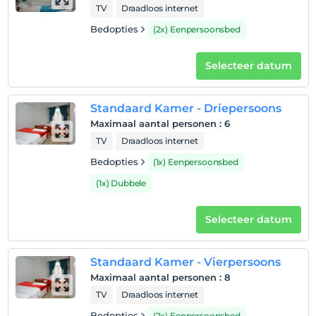
TV
Draadloos internet
Na 11:00
Bedopties
(2x) Eenpersoonsbed
Uitchecken
Voor 12:00
Selecteer datum
huisdier
Huisdieren niet toegestaan
Standaard Kamer - Driepersoons
roken
Maximaal aantal personen
:
6
rookvrije kamers
TV
Draadloos internet
kinderen
Bedopties
(1x) Eenpersoonsbed
Baby's jonger dan 2 worden niet in rekening gebracht
Faciliteit heeft geen gratis voor kinderen-beleid
(1x) Dubbele
Selecteer datum
Standaard Kamer - Vierpersoons
Maximaal aantal personen
:
8
TV
Draadloos internet
Bedopties
(2x) Eenpersoonsbed