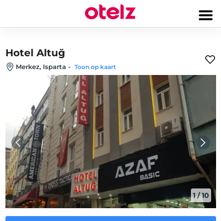
Hotel Altuğ
Merkez, Isparta
-
Toon op kaart
1
/
10