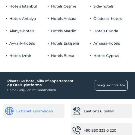
roken
Hotels Istanbul
Hotels Çeşme
Side-hotels
rookvrije kamers
Parkeerplaats
kinderen
Hotels Antalya
Hotels Ankara
Ölüdeniz-hotels
Baby's jonger dan 2 worden niet in rekening gebracht
Betaald Openbare parkeerplaats
Faciliteit heeft geen gratis voor kinderen-beleid
Alanya-hotels
Hotels Mardin
Hotels Cunda
Parkeren (Buiten de faciliteit)
Ayvalık-hotels
Hotels Eskişehir
Amasra-hotels
Hotels Izmir
Hotels Bursa
Hotels Cyprus
Eten & Drinken
Sahur-ontbijt
Plaats uw hotel, villa of appartement
Werkplekken
op Otelz-platforms.
Voeg uw hotel toe
Gemakkelijk en zelf aanmelden
Fax/fotokopie
vervoer
Extranet aanmelden
Laat ons u bellen
Luchthavenshuttle (betaald)
Gehandicapt
+90 850 333 0 220
De ingang van de hoofdingang is platvoet