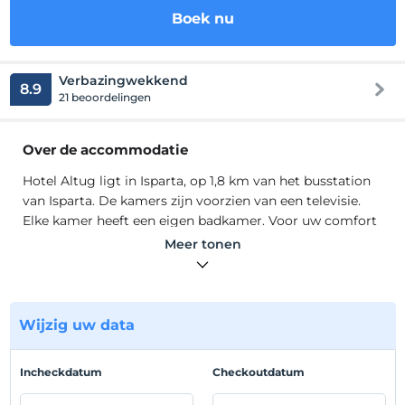
Boek nu
Verbazingwekkend
8.9
21 beoordelingen
Over de accommodatie
Hotel Altug ligt in Isparta, op 1,8 km van het busstation
van Isparta. De kamers zijn voorzien van een televisie.
Elke kamer heeft een eigen badkamer. Voor uw comfort
zijn er slippers en een haardroger aanwezig. Hotel Altug
Meer tonen
beschikt over gratis WiFi in het hele pand. Bij de
accommodatie vindt u een 24-uursreceptie. Ayazmana
Park ligt op 2,5 km van Hotel Altuğ en het Golcuk-meer
ligt op 7 km van de accommodatie. De dichtstbijzijnde
Wijzig uw data
luchthaven is Cardak, op 75 km van Hotel Altug.
Hotel Altug ligt in Isparta, op 1,8 km van het busstation
Incheckdatum
Checkoutdatum
van Isparta. De kamers zijn voorzien van een televisie.
Elke kamer heeft een eigen badkamer. Voor uw comfort