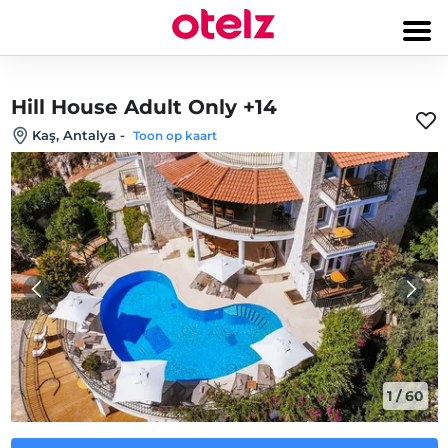
Hill House Adult Only +14
Kaş, Antalya
-
Toon op kaart
1
/
60