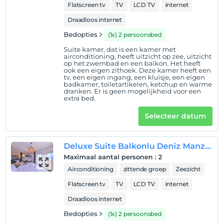
Flatscreen tv
TV
LCD TV
internet
Draadloos internet
Bedopties
(1x) 2 persoonsbed
Suite kamer, dat is een kamer met
airconditioning, heeft uitzicht op zee, uitzicht
op het zwembad en een balkon. Het heeft
ook een eigen zithoek. Deze kamer heeft een
tv, een eigen ingang, een kluisje, een eigen
badkamer, toiletartikelen, ketchup en warme
dranken. Er is geen mogelijkheid voor een
extra bed.
Selecteer datum
Deluxe Suite Balkonlu Deniz Manzaralı
Maximaal aantal personen
:
2
Airconditioning
zittende groep
Zeezicht
Flatscreen tv
TV
LCD TV
internet
Draadloos internet
Bedopties
(1x) 2 persoonsbed