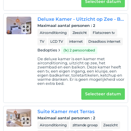
Selecteer datum
Check in
Na 14:00
Deluxe Kamer - Uitzicht op Zee - Balkon
Uitchecken
Maximaal aantal personen
:
2
Voor 11:00
Airconditioning
Zeezicht
Flatscreen tv
huisdier
TV
LCD TV
internet
Draadloos internet
Huisdieren niet toegestaan
Bedopties
(1x) 2 persoonsbed
roken
Er zijn rookruimtes beschikbaar
De deluxe kamer is een kamer met
airconditioning, uitzicht op zee, het
zwembad en een balkon. Deze kamer heeft
kinderen
een tv, een eigen ingang, een kluisje, een
Kinderen jonger dan 14 jaar mogen niet in deze
eigen badkamer, toiletartikelen, ketchup en
warme dranken. Er is geen mogelijkheid voor
faciliteit verblijven.
een extra bed.
Selecteer datum
Suite Kamer met Terras
Maximaal aantal personen
:
2
Airconditioning
zittende groep
Zeezicht