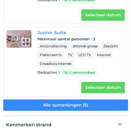
Selecteer datum
Junior Suite
Maximaal aantal personen
:
2
Airconditioning
zittende groep
Zeezicht
Flatscreen tv
TV
LCD TV
internet
Draadloos internet
Bedopties
(1x) 2 persoonsbed
Selecteer datum
Alle opmerkingen (5)
Kenmerken strand