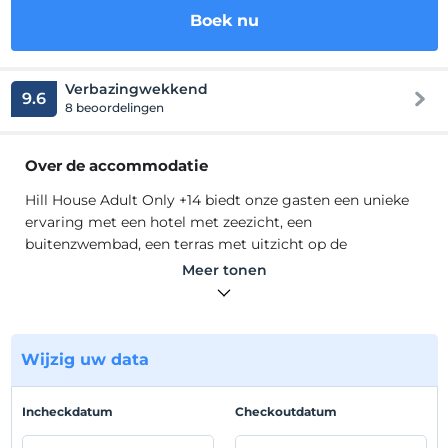
Boek nu
Verbazingwekkend
9.6
8 beoordelingen
Over de accommodatie
Hill House Adult Only +14 biedt onze gasten een unieke
ervaring met een hotel met zeezicht, een
buitenzwembad, een terras met uitzicht op de
zonsondergang, een grasveld en een eigen
Meer tonen
parkeerplaats.
Hill House Adult Only +14 Gelegen op het fascinerende
schiereiland Kas, is Hill House de juiste plek voor een
aangename en rustige vakantie-ervaring. Hill House,
Wijzig uw data
waar u zich in de intimiteit van uw huis zult voelen; Het
biedt zijn gasten een unieke ervaring met zijn
Incheckdatum
Checkoutdatum
eenvoudige menu, handige en stijlvolle kamers. Hill
House, dat in harmonie is met de textuur van de regio