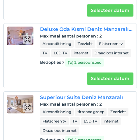
Selecteer datum
Deluxe Oda Kısmi Deniz Manzaralı Balkonlu
Maximaal aantal personen
:
2
Airconditioning
Zeezicht
Flatscreen tv
TV
LCD TV
internet
Draadloos internet
Bedopties
(1x) 2 persoonsbed
Selecteer datum
Superiour Suite Deniz Manzaralı
Maximaal aantal personen
:
2
Airconditioning
zittende groep
Zeezicht
Flatscreen tv
TV
LCD TV
internet
Draadloos internet
Bedopties
(1x) 2 persoonsbed