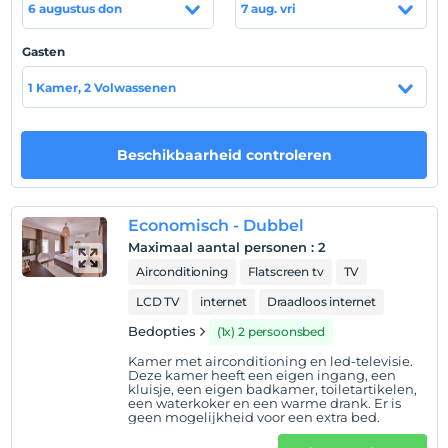
6 augustus don
7 aug. vri
met zijn stenen façade, en een zeer ontspannen sfeer
heeft met zijn interieurindeling en eenvoudige
Gasten
inrichting, is gepositioneerd tegen het Meis-eiland met
zijn panoramische uitzicht.
1 Kamer, 2 Volwassenen
Locatie
Dalaman Airport 148 km met de auto 2 uur, Antalya
Beschikbaarheid controleren
Airport 204 km met de auto 3 uur, Kas Center 4 km. ligt
op afstand.
Economisch - Dubbel
Strand
Maximaal aantal personen
:
2
2 km van het strand van Hidayet Bay en het openbare
Airconditioning
Flatscreen tv
TV
strand. weg.
LCD TV
internet
Draadloos internet
Bedopties
(1x) 2 persoonsbed
Toon op kaart
Kamer met airconditioning en led-televisie.
Deze kamer heeft een eigen ingang, een
kluisje, een eigen badkamer, toiletartikelen,
een waterkoker en een warme drank. Er is
geen mogelijkheid voor een extra bed.
Hotelvoorwaarden