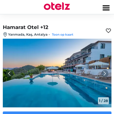
Hamarat Otel +12
Yarımada, Kaş, Antalya
-
Toon op kaart
1
/
28