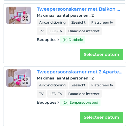
Tweepersoonskamer met Balkon en Uitzicht op Zee
Maximaal aantal personen
:
2
Airconditioning
Zeezicht
Flatscreen tv
TV
LED-TV
Draadloos internet
Bedopties
(1x) Dubbele
Selecteer datum
Tweepersoonskamer met 2 Aparte Bedden en Balkon en Uitzicht op Zee
Maximaal aantal personen
:
2
Airconditioning
Zeezicht
Flatscreen tv
TV
LED-TV
Draadloos internet
Bedopties
(2x) Eenpersoonsbed
Selecteer datum