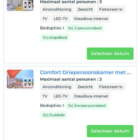
Maximaal aantal personen
:
3
kinderen
Airconditioning
Zeezicht
Flatscreen tv
Kinderen jonger dan 12 jaar mogen niet in deze faciliteit
TV
LED-TV
Draadloos internet
verblijven.
Bedopties
(1x) 2 persoonsbed
(1x) stapelbed
Selecteer datum
Comfort Driepersoonskamer met Balkon en Uitzicht op Zee
Maximaal aantal personen
:
3
Airconditioning
Zeezicht
Flatscreen tv
TV
LED-TV
Draadloos internet
Bedopties
(1x) Eenpersoonsbed
(1x) Dubbele
Selecteer datum