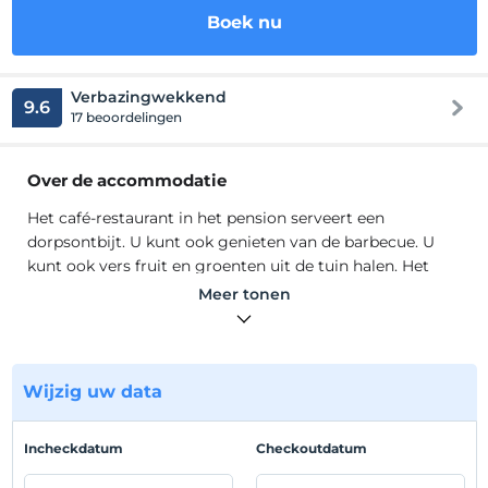
Boek nu
Verbazingwekkend
9.6
17 beoordelingen
Over de accommodatie
Het café-restaurant in het pension serveert een
dorpsontbijt. U kunt ook genieten van de barbecue. U
kunt ook vers fruit en groenten uit de tuin halen. Het
openbare strand van İnceboğaz ligt op slechts 5 minuten
Meer tonen
lopen van het pension. Het antieke theater Kas ligt op 5
minuten rijden. Het stadscentrum en het busstation van
Kas liggen op 4 km afstand. De luchthaven van Dalaman
ligt op 150 km afstand. In alle kamers van Hamarat Hotel;
Wijzig uw data
minikoelkast, airconditioning en een kledingkast worden
standaard aangeboden.
Incheckdatum
Checkoutdatum
Het café-restaurant in het pension serveert een
dorpsontbijt. U kunt ook genieten van de barbecue. U