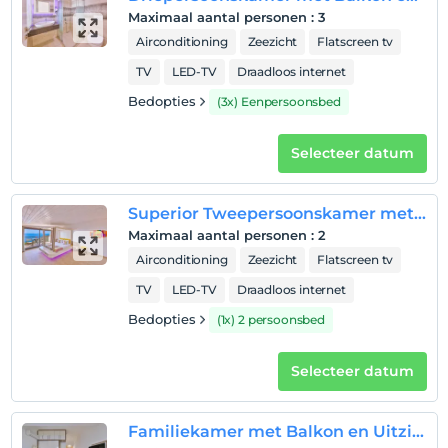
Hamarat Hotel verwelkomt zijn gasten op het
Maximaal aantal personen
:
3
schiereiland Çukurbağ van Kaş, een van de meest
Airconditioning
Zeezicht
Flatscreen tv
diverse vakantieoorden in Antalya. Het wordt gerund
TV
LED-TV
Draadloos internet
door een familie.
Bedopties
(3x) Eenpersoonsbed
Toon op kaart
Selecteer datum
Superior Tweepersoonskamer met Balkon en Uitzicht op Zee
Hotelvoorwaarden
Maximaal aantal personen
:
2
Check in
Airconditioning
Zeezicht
Flatscreen tv
Na 13:00
TV
LED-TV
Draadloos internet
Uitchecken
Bedopties
(1x) 2 persoonsbed
Voor 12:00
huisdier
Selecteer datum
Huisdieren niet toegestaan
roken
Familiekamer met Balkon en Uitzicht op Zee
rookvrije kamers