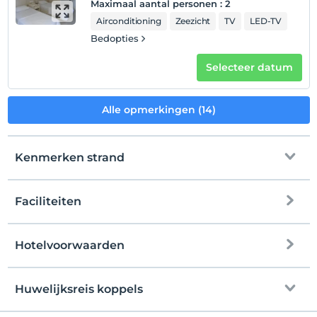
Maximaal aantal personen
:
2
Airconditioning
Zeezicht
TV
LED-TV
Bedopties
Selecteer datum
Alle opmerkingen (14)
Kenmerken strand
Faciliteiten
Prive strand
zandstrand
Hotelvoorwaarden
internet
Strand bar
Check in
Vrij wifi
Na 14:00
Huwelijksreis koppels
Van de kust naar de diepe zee
Alleen gemeenschappelijke ruimtes
Uitchecken