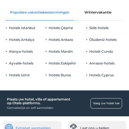
Voor 12:00
Zonnebank & Paraplu
Wijn op de kamer
huisdier
Populaire vakantiebestemmingen
Wintervakantie
C
Huisdieren niet toegestaan
kamer decoratie
roken
Hotels Istanbul
Hotels Çeşme
Side-hotels
Gehandicapt
rookvrije kamers
Fruitmand op de kamer
kinderen
Hotels Antalya
De ingang van de hoofdingang is platvoet
Hotels Ankara
Ölüdeniz-hotels
Baby's jonger dan 2 worden niet in rekening gebracht
Gezondheid
1 kind(eren) tot de leeftijd van 7 per kamer wordt/worden niet in
Alanya-hotels
Hotels Mardin
Hotels Cunda
rekening gebracht
Gemakkelijke toegang tot het ziekenhuis (15
minuten)
Ayvalık-hotels
Hotels Eskişehir
Amasra-hotels
andere
Hotels Izmir
Hotels Bursa
Hotels Cyprus
Airconditioning
Werkplekken
Plaats uw hotel, villa of appartement
Fax/fotokopie
op Otelz-platforms.
Voeg uw hotel toe
Gemakkelijk en zelf aanmelden
Printer
vervoer
Luchthavenshuttle (betaald)
Extranet aanmelden
Laat ons u bellen