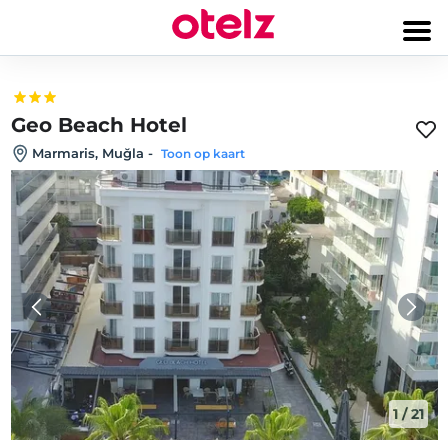
Geo Beach Hotel
Marmaris, Muğla
-
Toon op kaart
1
/
21