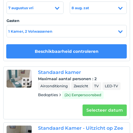
Na 14:00
7 augustus vri
8 aug. zat
Uitchecken
Voor 12:00
Gasten
huisdier
1 Kamer, 2 Volwassenen
Huisdieren niet toegestaan
roken
rookvrije kamers
Beschikbaarheid controleren
kinderen
Baby's jonger dan 2 worden niet in rekening gebracht
Standaard kamer
1 kind(eren) tot de leeftijd van 7 per kamer
Maximaal aantal personen
:
2
wordt/worden niet in rekening gebracht
Airconditioning
Zeezicht
TV
LED-TV
Bedopties
(2x) Eenpersoonsbed
Selecteer datum
Standaard Kamer - Uitzicht op Zee