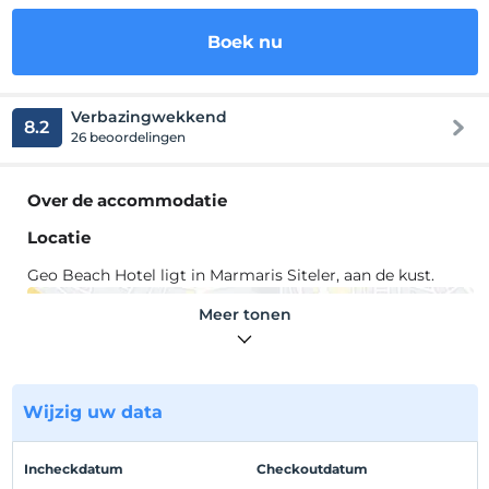
Boek nu
Verbazingwekkend
8.2
26 beoordelingen
Over de accommodatie
Locatie
Geo Beach Hotel ligt in Marmaris Siteler, aan de kust.
Meer tonen
Toon op kaart
Wijzig uw data
Hotelvoorwaarden
Incheckdatum
Checkoutdatum
Check in