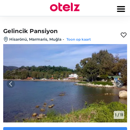
Gelincik Pansiyon
Hisarönü, Marmaris, Muğla
-
Toon op kaart
1
/
11