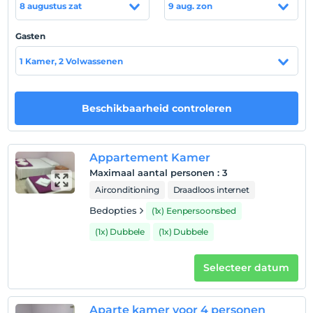
8 augustus zat
9 aug. zon
Uitchecken
Voor 12:00
Gasten
huisdier
1 Kamer, 2 Volwassenen
Huisdieren niet toegestaan
roken
rookvrije kamers
Beschikbaarheid controleren
Inchecktijden
kinderen
Appartement Kamer
Baby's jonger dan 2 worden niet in rekening gebracht
Maximaal aantal personen
:
3
1 kind(eren) tot de leeftijd van 6 per kamer
Airconditioning
Draadloos internet
wordt/worden niet in rekening gebracht
Bedopties
(1x) Eenpersoonsbed
(1x) Dubbele
(1x) Dubbele
Selecteer datum
Aparte kamer voor 4 personen