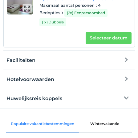
Maximaal aantal personen
:
4
Bedopties
(2x) Eenpersoonsbed
(1x) Dubbele
Selecteer datum
Faciliteiten
Hotelvoorwaarden
internet
Check in
Vrij wifi
Na 14:00
Huwelijksreis koppels
Gemeenschappelijke ruimtes en alle
Uitchecken
kamers
Voor 12:00
kamer decoratie
huisdier
Populaire vakantiebestemmingen
Wintervakantie
C
Huisdieren niet toegestaan
roken