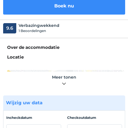
Boek nu
Verbazingwekkend
9.6
1 Beoordelingen
Over de accommodatie
Locatie
Meer tonen
Toon op kaart
Wijzig uw data
Hotelvoorwaarden
Incheckdatum
Checkoutdatum
Check in
Na 14:00