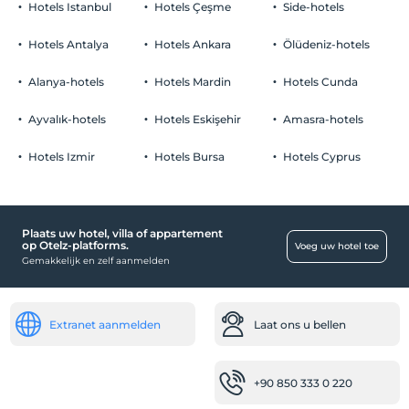
Hotels Istanbul
Hotels Çeşme
Side-hotels
rookvrije kamers
Parkeerplaats
kinderen
Hotels Antalya
Hotels Ankara
Ölüdeniz-hotels
Baby's jonger dan 2 worden niet in rekening gebracht
Vrij Priveparkeren
1 kind(eren) tot de leeftijd van 6 per kamer wordt/worden niet in
Alanya-hotels
Hotels Mardin
Hotels Cunda
Parkeren (Buiten de faciliteit)
rekening gebracht
Ayvalık-hotels
Hotels Eskişehir
Amasra-hotels
Hotels Izmir
Hotels Bursa
Hotels Cyprus
Baby
wieg
Plaats uw hotel, villa of appartement
winkelcentra
op Otelz-platforms.
Voeg uw hotel toe
Gemakkelijk en zelf aanmelden
Markt
Gehandicapt
Extranet aanmelden
Laat ons u bellen
De ingang van de hoofdingang is platvoet
Openbare plaatsen
+90 850 333 0 220
Terras