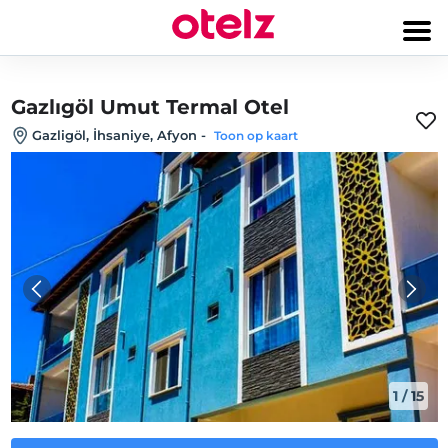
Gazlıgöl Umut Termal Otel
Gazligöl, İhsaniye, Afyon
-
Toon op kaart
1
/
15