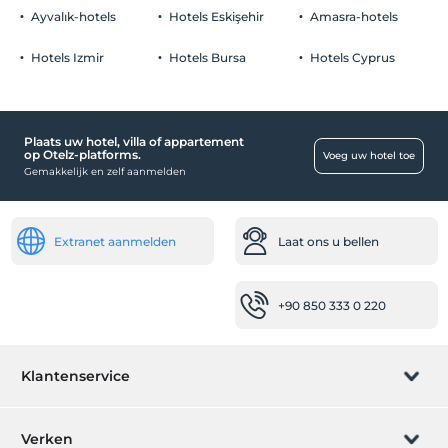
Ayvalık-hotels
Hotels Eskişehir
Amasra-hotels
Kind
Kinderbadje
Hotels Izmir
Hotels Bursa
Hotels Cyprus
Schoonmaakdiensten
Dagelijkse schoonmaakservice
Plaats uw hotel, villa of appartement
Zwembad
op Otelz-platforms.
Voeg uw hotel toe
Gemakkelijk en zelf aanmelden
thermaal buitenbad
Thermaal binnenzwembad
Extranet aanmelden
Laat ons u bellen
Openbare plaatsen
Moskee
tv Kamer
+90 850 333 0 220
Baby
babybedje
Klantenservice
Waterkoker voor babyvoeding
Boeking beheren
winkelcentra
Verken