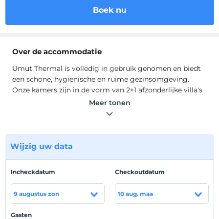
Boek nu
Over de accommodatie
Umut Thermal is volledig in gebruik genomen en biedt
een schone, hygiënische en ruime gezinsomgeving.
Onze kamers zijn in de vorm van 2+1 afzonderlijke villa's
en zijn volledig luxueus. Onze zwembaden zijn 10 ton en
Meer tonen
zijn volledig gevuld met thermaal water.
Umut Termal is volledig nieuw en schoon, hygiënisch en ruim in
gebruik genomen familiale omgeving biedt. Onze kamers zijn in de
vorm van 2+1 afzonderlijke villa's en zijn volledig luxueus. Onze
Wijzig uw data
zwembaden zijn 10 ton en zijn volledig gevuld met thermaal water.
Incheckdatum
Checkoutdatum
Locatie
Onze faciliteit is gelegen op een rustige locatie, op 5
9 augustus zon
10 aug. maa
minuten van het stadscentrum.
Gasten