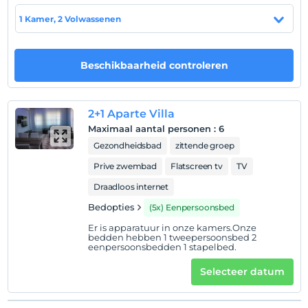
1 Kamer, 2 Volwassenen
Toon op kaart
Beschikbaarheid controleren
Hotelvoorwaarden
Check in
2+1 Aparte Villa
Na 12:00
Maximaal aantal personen
:
6
Uitchecken
Gezondheidsbad
zittende groep
Voor 10:00
Prive zwembad
Flatscreen tv
TV
huisdier
Draadloos internet
Huisdieren niet toegestaan
Bedopties
(5x) Eenpersoonsbed
roken
rookvrije kamers
Er is apparatuur in onze kamers.Onze
bedden hebben 1 tweepersoonsbed 2
eenpersoonsbedden 1 stapelbed.
kinderen
Baby's jonger dan 2 worden niet in rekening gebracht
Selecteer datum
Faciliteit heeft geen gratis voor kinderen-beleid