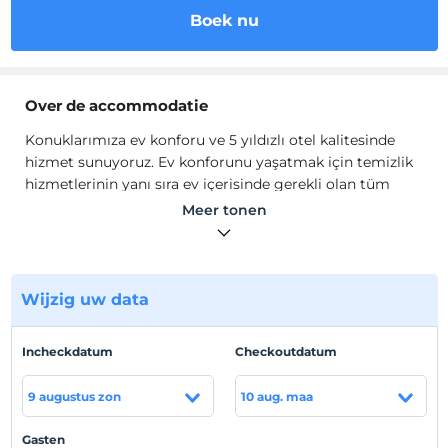
Boek nu
Over de accommodatie
Konuklarımıza ev konforu ve 5 yıldızlı otel kalitesinde
hizmet sunuyoruz. Ev konforunu yaşatmak için temizlik
hizmetlerinin yanı sıra ev içerisinde gerekli olan tüm
olanakları sağlıyoruz.
Meer tonen
Şehrin karmaşasından uzak bir sığınak olan
Beylikdüzü'nde İstanbul'un daha sakin tarafını
deneyimleyin. Bu huzurlu semtte yer alan tamamen
mobilyalı dairemiz, en gözde turistik mekanlara sadece
Wijzig uw data
birkaç dakika uzaklıktadır: Torium Alışveriş Merkezi'ne 8,
Marmara Park Alışveriş Merkezi'ne 7 dakika. Kısa süreli
Incheckdatum
Checkoutdatum
bir Beylikdüzü kiralamasında huzur ve şıklığın bir
karışımını özleyenler için burası ideal noktanızdır.
9 augustus zon
10 aug. maa
Beylikdüzü kısa dönem kiralık dairemizde konforlu ve
rahat bir konaklama için hemen rezervasyon yapın!
Gasten