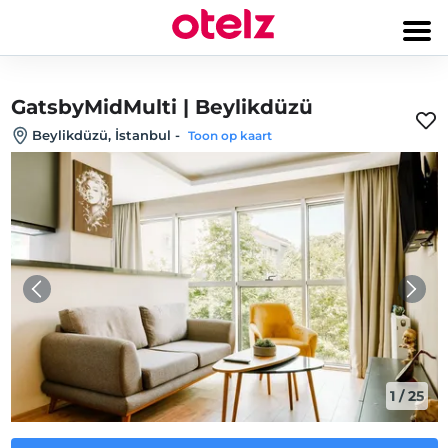
GatsbyMidMulti | Beylikdüzü
Beylikdüzü, İstanbul
-
Toon op kaart
1
/
25