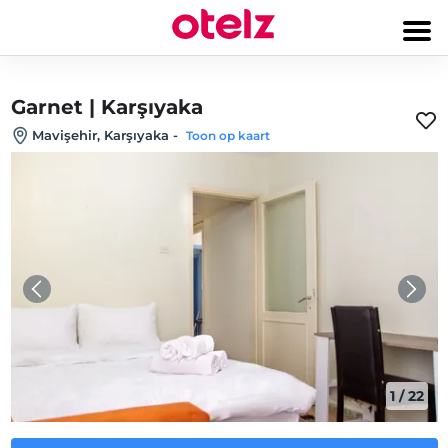
Garnet | Karşıyaka
Mavişehir, Karşıyaka
-
Toon op kaart
1
/
22