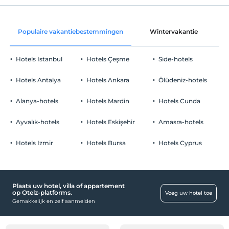
internet
Check in
Vrij wifi
Na 15:00
Populaire vakantiebestemmingen
Wintervakantie
C
Gemeenschappelijke ruimtes en alle
Uitchecken
kamers
Voor 11:00
Hotels Istanbul
Hotels Çeşme
Side-hotels
huisdier
Huisdieren niet toegestaan
Hotels Antalya
Hotels Ankara
Ölüdeniz-hotels
roken
Faciliteiten
rookvrije kamers
Alanya-hotels
Hotels Mardin
Hotels Cunda
kinderen
Semesterhotel
Baby's jonger dan 2 worden niet in rekening gebracht
Ayvalık-hotels
Hotels Eskişehir
Amasra-hotels
andere
1 kind(eren) tot de leeftijd van 12 per kamer wordt/worden niet in
rekening gebracht
Hotels Izmir
Hotels Bursa
Hotels Cyprus
Verwarming
Airconditioning
Plaats uw hotel, villa of appartement
op Otelz-platforms.
Voeg uw hotel toe
Gemakkelijk en zelf aanmelden