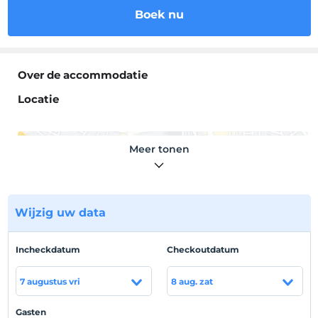
Boek nu
Over de accommodatie
Locatie
Meer tonen
Toon op kaart
Wijzig uw data
Hotelvoorwaarden
Incheckdatum
Checkoutdatum
Check in
Na 15:00
7 augustus vri
8 aug. zat
Uitchecken
Voor 11:00
Gasten