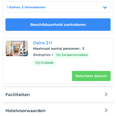
huisdier
1 Kamer, 2 Volwassenen
Huisdieren niet toegestaan
roken
rookvrije kamers
Beschikbaarheid controleren
kinderen
Baby's jonger dan 2 worden niet in rekening gebracht
Daire 2+1
1 kind(eren) tot de leeftijd van 12 per kamer
Maximaal aantal personen
:
3
wordt/worden niet in rekening gebracht
Bedopties
(1x) Eenpersoonsbed
(1x) Dubbele
Selecteer datum
Faciliteiten
Hotelvoorwaarden