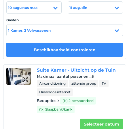
Na 12:00
10 augustus maa
11 aug. din
Uitchecken
Voor 12:00
Gasten
huisdier
1 Kamer, 2 Volwassenen
Huisdieren niet toegestaan
roken
rookvrije kamers
Beschikbaarheid controleren
kinderen
Baby's jonger dan 2 worden niet in rekening gebracht
Suite Kamer - Uitzicht op de Tuin
1 kind(eren) tot de leeftijd van 6 per kamer
Maximaal aantal personen
:
5
wordt/worden niet in rekening gebracht
Airconditioning
zittende groep
TV
Draadloos internet
Bedopties
(1x) 2 persoonsbed
(1x) Slaapbank/bank
Selecteer datum