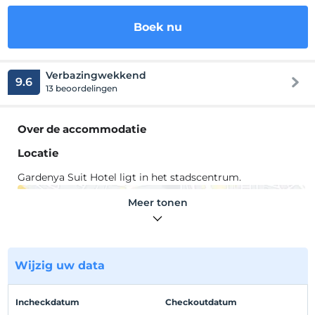
Boek nu
Verbazingwekkend
9.6
13 beoordelingen
Over de accommodatie
Locatie
Gardenya Suit Hotel ligt in het stadscentrum.
Meer tonen
Toon op kaart
Wijzig uw data
Hotelvoorwaarden
Incheckdatum
Checkoutdatum
Check in