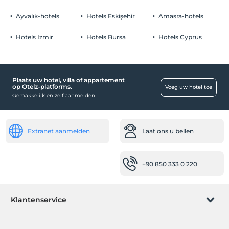
kinderen
Baby's jonger dan 2 worden niet in rekening gebracht
Vrij Priveparkeren
Ayvalık-hotels
Hotels Eskişehir
Amasra-hotels
1 kind(eren) tot de leeftijd van 6 per kamer wordt/worden niet in
Parkeren (Buiten de faciliteit)
rekening gebracht
Hotels Izmir
Hotels Bursa
Hotels Cyprus
Plaats uw hotel, villa of appartement
Openbare plaatsen
op Otelz-platforms.
Voeg uw hotel toe
Gemakkelijk en zelf aanmelden
Lift
Baby
babybedje
Extranet aanmelden
Laat ons u bellen
Werkplekken
+90 850 333 0 220
Fax/fotokopie
Schoonmaakdiensten
Dagelijkse schoonmaakservice
Klantenservice
vervoer
Boeking beheren