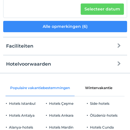
Selecteer datum
Alle opmerkingen (6)
Faciliteiten
Hotelvoorwaarden
internet
Check in
Vrij wifi
Na 12:00
Populaire vakantiebestemmingen
Wintervakantie
C
Gemeenschappelijke ruimtes en alle
Uitchecken
kamers
Voor 12:00
Hotels Istanbul
Hotels Çeşme
Side-hotels
huisdier
Huisdieren niet toegestaan
Hotels Antalya
Hotels Ankara
Ölüdeniz-hotels
roken
rookvrije kamers
Alanya-hotels
Hotels Mardin
Hotels Cunda
Parkeerplaats