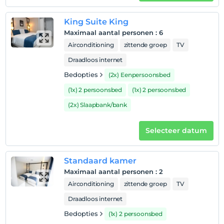
King Suite King
Maximaal aantal personen
:
6
Airconditioning
zittende groep
TV
Draadloos internet
Bedopties
(2x) Eenpersoonsbed
(1x) 2 persoonsbed
(1x) 2 persoonsbed
(2x) Slaapbank/bank
Selecteer datum
Standaard kamer
Maximaal aantal personen
:
2
Airconditioning
zittende groep
TV
Draadloos internet
Bedopties
(1x) 2 persoonsbed