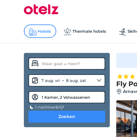
Hotels
Thermale hotels
Skih
-
7 aug. vri
8 aug. zat
Fly P
Arnavu
1-nachtverblijf
Zoeken