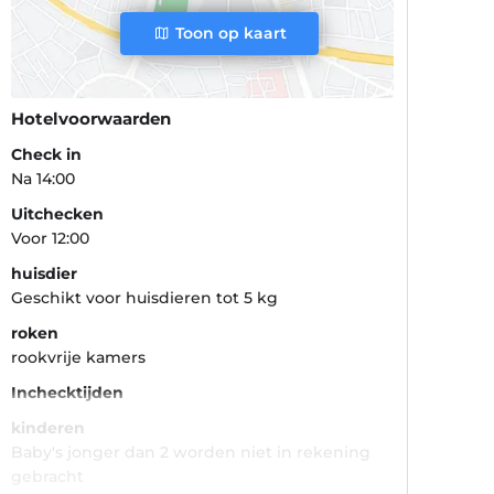
Toon op kaart
Hotelvoorwaarden
Check in
Na 14:00
Uitchecken
Voor 12:00
huisdier
Geschikt voor huisdieren tot 5 kg
roken
rookvrije kamers
Inchecktijden
kinderen
Baby's jonger dan 2 worden niet in rekening
gebracht