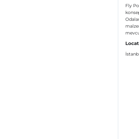
Fly Po
konse
Odalar
malzem
mevcu
Locat
İstan