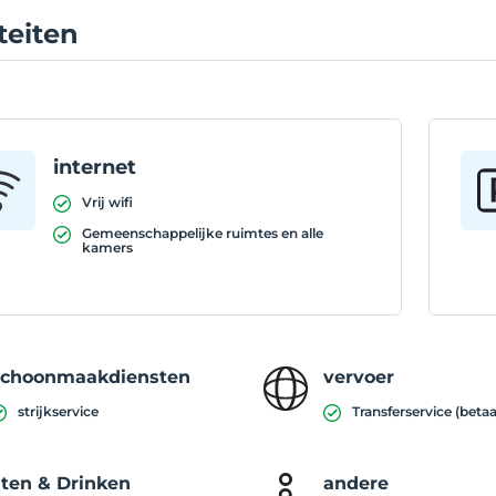
iteiten
internet
Vrij wifi
Gemeenschappelijke ruimtes en alle
kamers
Schoonmaakdiensten
vervoer
strijkservice
Transferservice (betaa
ten & Drinken
andere