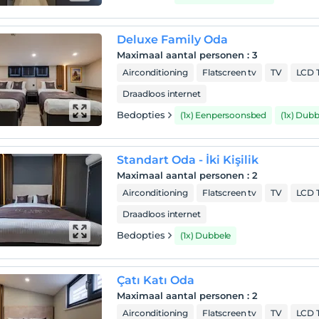
Deluxe Family Oda
Maximaal aantal personen
:
3
Airconditioning
Flatscreen tv
TV
LCD 
Draadloos internet
Bedopties
(1x) Eenpersoonsbed
(1x) Dubb
Standart Oda - İki Kişilik
Maximaal aantal personen
:
2
Airconditioning
Flatscreen tv
TV
LCD 
Draadloos internet
Bedopties
(1x) Dubbele
Çatı Katı Oda
Maximaal aantal personen
:
2
Airconditioning
Flatscreen tv
TV
LCD 