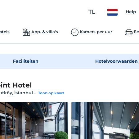
TL
Help
otels
App. & villa's
Kamers per uur
Ee
Faciliteiten
Hotelvoorwaarden
oint Hotel
tköy, İstanbul
-
Toon op kaart