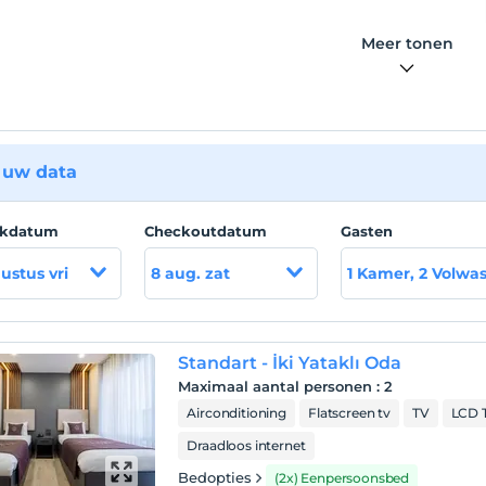
Meer tonen
 uw data
ckdatum
Checkoutdatum
Gasten
ustus vri
8 aug. zat
1 Kamer, 2 Volwa
Standart - İki Yataklı Oda
Maximaal aantal personen
:
2
Airconditioning
Flatscreen tv
TV
LCD 
Draadloos internet
Bedopties
(2x) Eenpersoonsbed