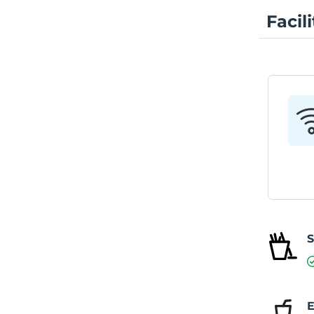
Facil
E