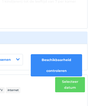
1 kind(eren) tot de leeftijd van 7 per kamer
wordt/worden niet in rekening gebracht
ssenen
Beschikbaarheid
controleren
Selecteer
datum
TV
internet