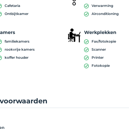
Cafetaria
Verwarming
Ontbijtkamer
Airconditioning
kamers
Werkplekken
familiekamers
Fax/fotokopie
rookvrije kamers
Scanner
koffer houder
Printer
Fotokopie
lvoorwaarden
en