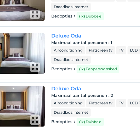
Draadloos internet
Bedopties
(1x) Dubbele
Deluxe Oda
Maximaal aantal personen
:
1
Airconditioning
Flatscreen tv
TV
LCD 
Draadloos internet
Bedopties
(1x) Eenpersoonsbed
Deluxe Oda
Maximaal aantal personen
:
2
Airconditioning
Flatscreen tv
TV
LCD 
Draadloos internet
Bedopties
(1x) Dubbele