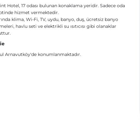
int Hotel, 17 odası bulunan konaklama yeridir. Sadece oda
ptinde hizmet vermektedir.
ında klima, Wi-Fi, TV, uydu, banyo, duş, ücretsiz banyo
eleri, havlu seti ve elektrikli su ısıtıcısı gibi olanaklar
ttur.
ie
bul Arnavutköy'de konumlanmaktadır.