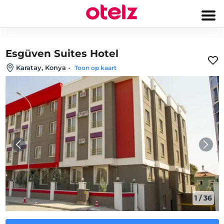
Esgüven Suites Hotel
Karatay, Konya
-
Toon op kaart
1
/
36