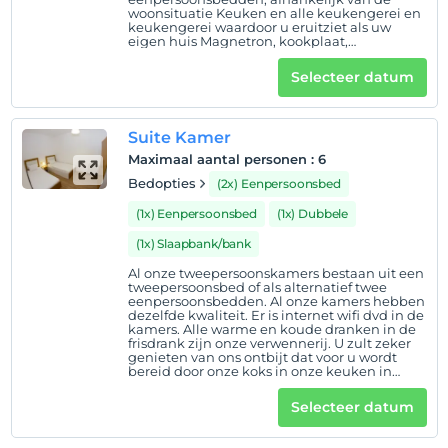
woonsituatie Keuken en alle keukengerei en
Hotelvoorwaarden
keukengerei waardoor u eruitziet als uw
eigen huis Magnetron, kookplaat,
broodrooster, theekopjes, borden, alle
Check in
apparatuur is beschikbaar . 82 screen LED-TV
Selecteer datum
Na 13:00
in de woonkamer. Internet vanuit alle
kamers, vooral gecontroleerd wifi
beschikbaar. binnen en buiten parkeren,
Uitchecken
kamers optioneel voorzien van
Voor 11:00
Suite Kamer
airconditioning. alle kleine details die u wilt
gebruiken tijdens je verblijf hebben gedacht
Maximaal aantal personen
:
6
huisdier
geweest van door ons.
Bedopties
(2x) Eenpersoonsbed
Huisdieren niet toegestaan
(1x) Eenpersoonsbed
(1x) Dubbele
roken
rookvrije kamers
(1x) Slaapbank/bank
Al onze tweepersoonskamers bestaan uit een
kinderen
tweepersoonsbed of als alternatief twee
Baby's jonger dan 2 worden niet in rekening gebracht
eenpersoonsbedden. Al onze kamers hebben
dezelfde kwaliteit. Er is internet wifi dvd in de
1 kind(eren) tot de leeftijd van 6 per kamer
kamers. Alle warme en koude dranken in de
wordt/worden niet in rekening gebracht
frisdrank zijn onze verwennerij. U zult zeker
genieten van ons ontbijt dat voor u wordt
bereid door onze koks in onze keuken in
onze faciliteit. U zult ons niet vergeten met
een warme kamer, vriendelijk personeel en
Selecteer datum
geschikte accommodatie.