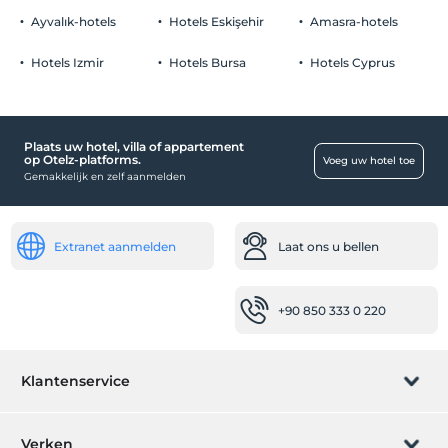
Ayvalık-hotels
Hotels Eskişehir
Amasra-hotels
Klik om Speciale opmerkingen te bekijken.
Hotels Izmir
Hotels Bursa
Hotels Cyprus
winkelcentra
Markt
Plaats uw hotel, villa of appartement
Werkplekken
op Otelz-platforms.
Voeg uw hotel toe
Gemakkelijk en zelf aanmelden
Fax/fotokopie
vervoer
Extranet aanmelden
Laat ons u bellen
Luchthavenshuttle (betaald)
Gehandicapt
+90 850 333 0 220
Uitgeschakelde helling
Eten & Drinken
Klantenservice
Eten op de kamer
Overdekt restaurant
Boeking beheren
Verken
Openbare plaatsen