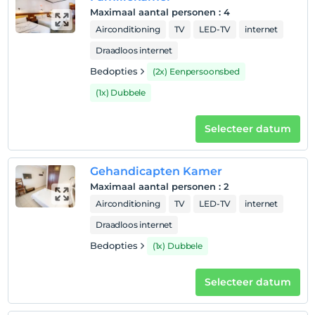
Maximaal aantal personen
:
4
Toon op kaart
Airconditioning
TV
LED-TV
internet
Draadloos internet
Bedopties
(2x) Eenpersoonsbed
Hotelvoorwaarden
(1x) Dubbele
Check in
Na 14:00
Selecteer datum
Uitchecken
Voor 12:00
Gehandicapten Kamer
huisdier
Maximaal aantal personen
:
2
Huisdieren niet toegestaan
Airconditioning
TV
LED-TV
internet
roken
Draadloos internet
rookvrije kamers
Bedopties
(1x) Dubbele
kinderen
Baby's jonger dan 2 worden niet in rekening gebracht
Selecteer datum
1 kind(eren) tot de leeftijd van 6 per kamer
wordt/worden niet in rekening gebracht