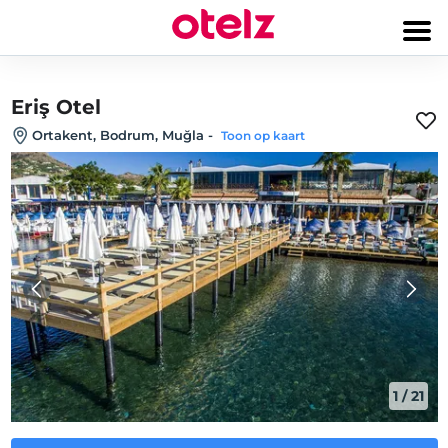
Eriş Otel
Ortakent, Bodrum, Muğla
-
Toon op kaart
1
/
21