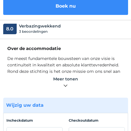
Boek nu
Verbazingwekkend
8.0
3 beoordelingen
Over de accommodatie
De meest fundamentele bouwsteen van onze visie is
continuïteit in kwaliteit en absolute klanttevredenheid.
Rond deze stichting is het onze missie om ons snel aan
te passen aan de innovaties van onze tijd, om onszelf te
Meer tonen
vernieuwen met voortdurende investeringen en om te
reageren op alle behoeften en verwachtingen van onze
gewaardeerde gasten met betaalbare prijsopties. Terwijl
we dit allemaal realiseren, is ons belangrijkste doel om
Wijzig uw data
de toonaangevende accommodatiefaciliteit in de
Bodrum-regio te zijn en deze accumulatie in zakelijke en
Incheckdatum
Checkoutdatum
individuele termen te ontwikkelen en uit te breiden.
De meest fundamentele bouwsteen van onze visie is