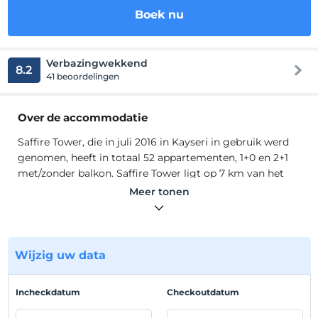
Boek nu
Verbazingwekkend
8.2
41 beoordelingen
Over de accommodatie
Saffire Tower, die in juli 2016 in Kayseri in gebruik werd
genomen, heeft in totaal 52 appartementen, 1+0 en 2+1
met/zonder balkon. Saffire Tower ligt op 7 km van het
stadscentrum, op 13 km van de luchthaven van Erkilet en
Meer tonen
op 24 km van het skicentrum Erciyes. Keuken,
wasmachine en lcd-tv zijn standaard in de luxe 2+1
appartementen, die zo zijn ontworpen dat u zich thuis
voelt.
Wijzig uw data
Saffire Tower, die in juli 2016 in Kayseri in gebruik werd
genomen, heeft in totaal 52 appartementen, 1+0 en 2+1
Incheckdatum
Checkoutdatum
met/zonder balkon. Saffire Tower ligt op 7 km van het
stadscentrum, op 13 km van de luchthaven van Erkilet en