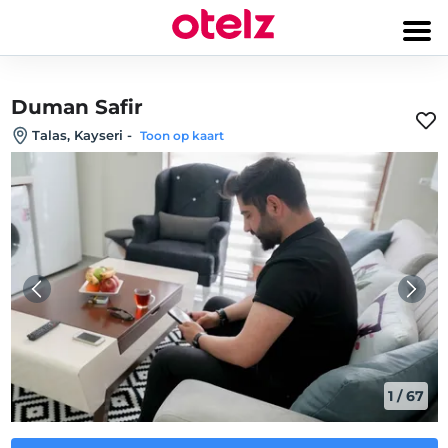
Duman Safir
Talas, Kayseri
-
Toon op kaart
1
/
67