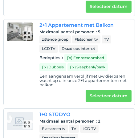
Selecteer datum
Hotelvoorwaarden
2+1 Appartement met Balkon
Check in
Na 11:00
Maximaal aantal personen
:
5
zittende groep
Flatscreen tv
TV
Uitchecken
Voor 11:00
LCD TV
Draadloos internet
Bedopties
(1x) Eenpersoonsbed
huisdier
Huisdieren niet toegestaan
(1x) Dubbele
(1x) Slaapbank/bank
roken
Een aangenaam verblijf met uw dierbaren
wacht op u in onze 2+1 appartementen met
Er zijn rookruimtes beschikbaar
balkon.
Inchecktijden
Selecteer datum
kinderen
Baby's jonger dan 2 worden niet in rekening gebracht
1+0 STÜDYO
Elke kamer is gratis voor maximaal 1 kinderen jonger
Maximaal aantal personen
:
2
dan 12 jaar
Elke kamer is gratis voor maximaal 2 kinderen jonger
Flatscreen tv
TV
LCD TV
dan 12 jaar
Draadloos internet