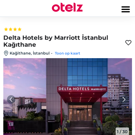
Delta Hotels by Marriott İstanbul
Kağıthane
Kağithane, İstanbul
-
Toon op kaart
1
/
30