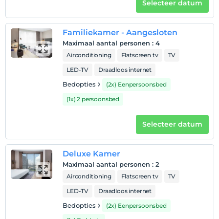
Hotelvoorwaarden
Selecteer datum
Check in
Na 14:00
Familiekamer - Aangesloten
Uitchecken
Maximaal aantal personen
:
4
Voor 12:00
Airconditioning
Flatscreen tv
TV
huisdier
LED-TV
Draadloos internet
Huisdieren toegestaan
Bedopties
(2x) Eenpersoonsbed
roken
(1x) 2 persoonsbed
Er zijn rookruimtes beschikbaar
kinderen
Selecteer datum
Baby's jonger dan 2 worden niet in rekening gebracht
1 kind(eren) tot de leeftijd van 6 per kamer
Deluxe Kamer
wordt/worden niet in rekening gebracht
Maximaal aantal personen
:
2
Airconditioning
Flatscreen tv
TV
LED-TV
Draadloos internet
Bedopties
(2x) Eenpersoonsbed