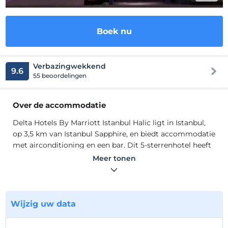
Boek nu
Verbazingwekkend
9.6
55 beoordelingen
Over de accommodatie
Delta Hotels By Marriott Istanbul Halic ligt in Istanbul,
op 3,5 km van Istanbul Sapphire, en biedt accommodatie
met airconditioning en een bar. Dit 5-sterrenhotel heeft
een 24-uursreceptie en biedt roomservice. Gasten
Meer tonen
kunnen genieten van het restaurant en het spa- en
wellnesscentrum met binnenzwembad, fitnesscentrum
en hamam.
Wijzig uw data
De hotelkamers zijn uitgerust met een bureau en een
flatscreen-tv. Alle kamers hebben een kledingkast.