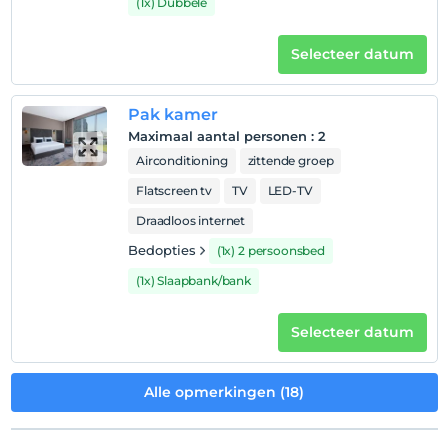
(1x) Dubbele
Selecteer datum
Pak kamer
Maximaal aantal personen
:
2
Airconditioning
zittende groep
Flatscreen tv
TV
LED-TV
Draadloos internet
Bedopties
(1x) 2 persoonsbed
(1x) Slaapbank/bank
Selecteer datum
Alle opmerkingen (18)