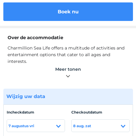
Boek nu
Over de accommodatie
Charmillion Sea Life offers a multitude of activities and
entertainment options that cater to all ages and
interests.
Whether you prefer poolside relaxation, beach lounging,
Meer tonen
engaging in our morning activities, attending our
nighttime events, or providing fun for your kids at our
kids’ club, Charmillion Sea Life has you covered. We
make sure every moment of your stay is filled with
Wijzig uw data
entertainment and enjoyment.
Locatie
Incheckdatum
Checkoutdatum
Sharm El Sheikh, Nabq Bay, Egypt
7 augustus vri
8 aug. zat
Strand