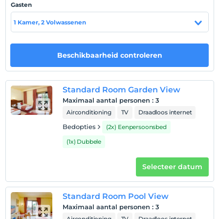
Gasten
Located at the seafront
1 Kamer, 2 Volwassenen
Toon op kaart
Beschikbaarheid controleren
Hotelvoorwaarden
Standard Room Garden View
Check in
Maximaal aantal personen
:
3
Na 14:00
Airconditioning
TV
Draadloos internet
Uitchecken
Bedopties
(2x) Eenpersoonsbed
Voor 12:00
(1x) Dubbele
huisdier
Huisdieren niet toegestaan
Selecteer datum
roken
rookvrije kamers
Standard Room Pool View
kinderen
Maximaal aantal personen
:
3
Baby's jonger dan 0 worden niet in rekening gebracht
Airconditioning
TV
Draadloos internet