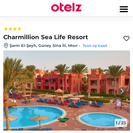
Charmillion Sea Life Resort
Şarm El-Şeyh, Güney Sina İli, Mısır
-
Toon op kaart
1
/
23