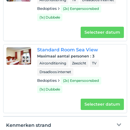
1 kind(eren) tot de leeftijd van 11 per kamer
Bedopties
(2x) Eenpersoonsbed
wordt/worden niet in rekening gebracht
(1x) Dubbele
Selecteer datum
Standard Room Sea View
Maximaal aantal personen
:
3
Airconditioning
Zeezicht
TV
Draadloos internet
Bedopties
(2x) Eenpersoonsbed
(1x) Dubbele
Selecteer datum
Kenmerken strand