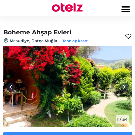
Boheme Ahşap Evleri
Mesudiye, Datça,Muğla
-
Toon op kaart
1
/
54