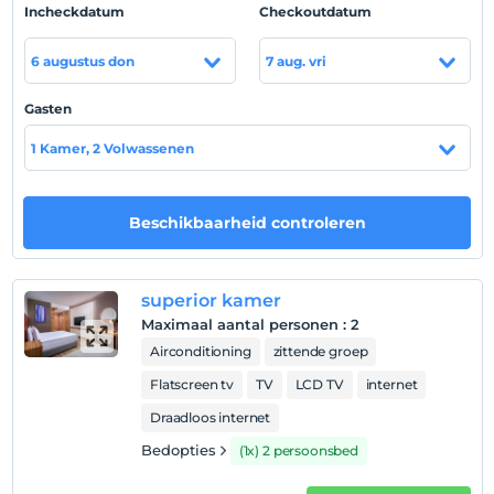
Locatie
Incheckdatum
Checkoutdatum
De nieuwe luchthaven van Istanbul ligt op 10 minuten-10
6 augustus don
7 aug. vri
km afstand.
Gasten
1 Kamer, 2 Volwassenen
Toon op kaart
Beschikbaarheid controleren
Hotelvoorwaarden
Check in
Na 14:00
superior kamer
Maximaal aantal personen
:
2
Uitchecken
Airconditioning
zittende groep
Voor 12:00
Flatscreen tv
TV
LCD TV
internet
huisdier
Huisdieren toegestaan
Draadloos internet
roken
Bedopties
(1x) 2 persoonsbed
Er zijn rookruimtes beschikbaar