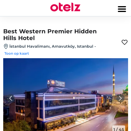
Best Western Premier Hidden
Hills Hotel
İstanbul Havalimanı, Arnavutköy, Istanbul
-
Toon op kaart
1
/
45