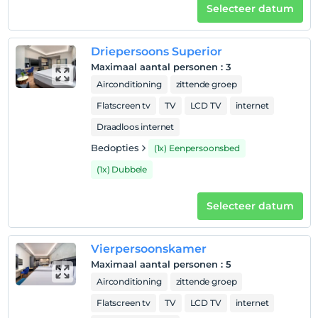
Selecteer datum
kinderen
Baby's jonger dan 2 worden niet in rekening gebracht
1 kind(eren) tot de leeftijd van 6 per kamer
Driepersoons Superior
wordt/worden niet in rekening gebracht
Maximaal aantal personen
:
3
Airconditioning
zittende groep
Flatscreen tv
TV
LCD TV
internet
Draadloos internet
Bedopties
(1x) Eenpersoonsbed
(1x) Dubbele
Selecteer datum
Vierpersoonskamer
Maximaal aantal personen
:
5
Airconditioning
zittende groep
Flatscreen tv
TV
LCD TV
internet