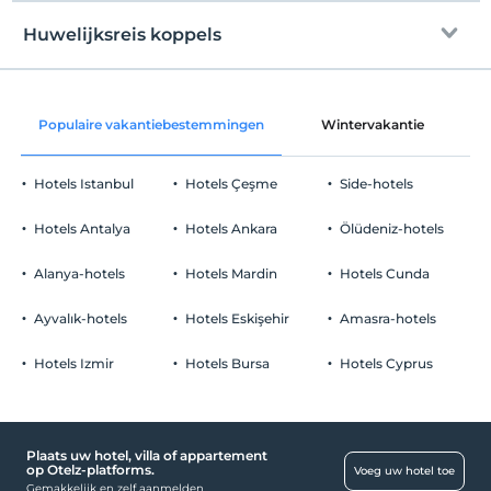
Check in
Vrij wifi
Na 14:00
Huwelijksreis koppels
Gemeenschappelijke ruimtes en alle
Uitchecken
kamers
Voor 12:00
Transferservice met korting
huisdier
Populaire vakantiebestemmingen
Wintervakantie
C
Huisdieren toegestaan
Fruitmand op de kamer
roken
Hotels Istanbul
Hotels Çeşme
Side-hotels
Er zijn rookruimtes beschikbaar
Parkeerplaats
kinderen
Hotels Antalya
Hotels Ankara
Ölüdeniz-hotels
Baby's jonger dan 2 worden niet in rekening gebracht
Vrij Openbare parkeerplaats
1 kind(eren) tot de leeftijd van 6 per kamer wordt/worden niet in
Alanya-hotels
Hotels Mardin
Hotels Cunda
Parkeren (op eigen terrein)
rekening gebracht
Ayvalık-hotels
Hotels Eskişehir
Amasra-hotels
Hotels Izmir
Hotels Bursa
Hotels Cyprus
Gehandicapt
De ingang van de hoofdingang is platvoet
Plaats uw hotel, villa of appartement
Gezondheid
op Otelz-platforms.
Voeg uw hotel toe
Gemakkelijk en zelf aanmelden