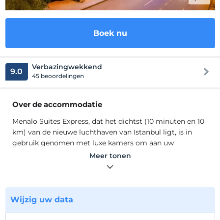
Boek nu
Verbazingwekkend
9.0
45 beoordelingen
Over de accommodatie
Menalo Suites Express, dat het dichtst (10 minuten en 10
km) van de nieuwe luchthaven van Istanbul ligt, is in
gebruik genomen met luxe kamers om aan uw
behoeften te voldoen.
Meer tonen
De moderne en comfortabele kamers van de faciliteit;
Uitgerust met airconditioning, flatscreen-tv, bureau,
badkamer, douche, haardroger, badhanddoeken. De
accommodatie biedt ook privileges zoals 24-uurs
Wijzig uw data
receptie, 24-uurs roomservice en een stomerij.