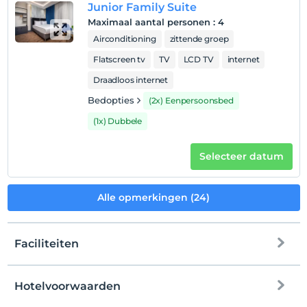
Junior Family Suite
Maximaal aantal personen
:
4
Airconditioning
zittende groep
Flatscreen tv
TV
LCD TV
internet
Draadloos internet
Bedopties
(2x) Eenpersoonsbed
(1x) Dubbele
Selecteer datum
Alle opmerkingen (24)
Faciliteiten
Hotelvoorwaarden
internet