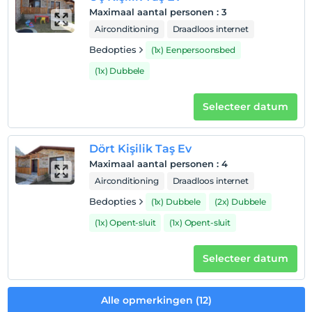
Maximaal aantal personen
:
3
Airconditioning
Draadloos internet
Bedopties
(1x) Eenpersoonsbed
(1x) Dubbele
Selecteer datum
Dört Kişilik Taş Ev
Maximaal aantal personen
:
4
Airconditioning
Draadloos internet
Bedopties
(1x) Dubbele
(2x) Dubbele
(1x) Opent-sluit
(1x) Opent-sluit
Selecteer datum
Alle opmerkingen (12)