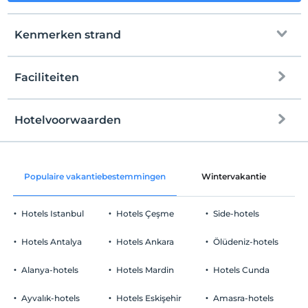
Kenmerken strand
Faciliteiten
naar het strand
openbaar strand
Hotelvoorwaarden
internet
zandstrand
Check in
Vrij wifi
Na 14:00
Populaire vakantiebestemmingen
Wintervakantie
C
Gemeenschappelijke ruimtes en alle
Uitchecken
kamers
Voor 12:00
Hotels Istanbul
Hotels Çeşme
Side-hotels
huisdier
Huisdieren toegestaan
Hotels Antalya
Hotels Ankara
Ölüdeniz-hotels
roken
rookvrije kamers
Alanya-hotels
Hotels Mardin
Hotels Cunda
Parkeerplaats
kinderen
Baby's jonger dan 2 worden niet in rekening gebracht
Vrij Priveparkeren
Ayvalık-hotels
Hotels Eskişehir
Amasra-hotels