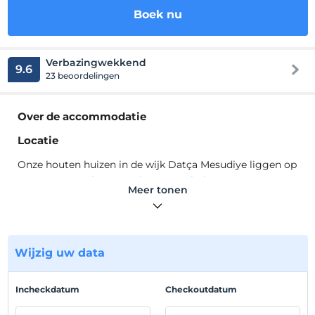
Boek nu
Verbazingwekkend
9.6
23 beoordelingen
Over de accommodatie
Locatie
Onze houten huizen in de wijk Datça Mesudiye liggen op
250 meter van het strand van Hayıtbükü en op 750
Meer tonen
meter van het strand van Ovabükü. Al onze huizen
hebben een balkon, alle kamers hebben airconditioning
en een badkamer. Al onze huizen hebben uitzicht op de
natuur. Onze gasten kunnen bij hun huisdieren
Wijzig uw data
verblijven.
Incheckdatum
Checkoutdatum
Toon op kaart