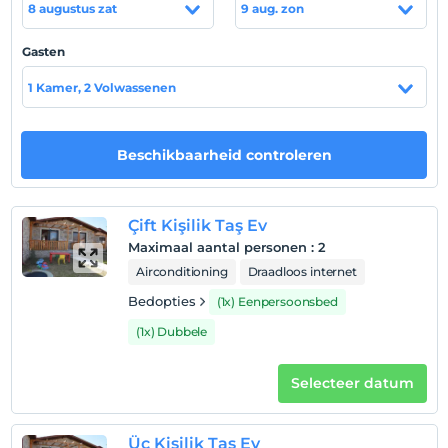
8 augustus zat
9 aug. zon
Gasten
Hotelvoorwaarden
1 Kamer, 2 Volwassenen
Check in
Na 14:00
Uitchecken
Beschikbaarheid controleren
Voor 12:00
huisdier
Çift Kişilik Taş Ev
Huisdieren toegestaan
Maximaal aantal personen
:
2
roken
Airconditioning
Draadloos internet
rookvrije kamers
Bedopties
(1x) Eenpersoonsbed
kinderen
(1x) Dubbele
Baby's jonger dan 2 worden niet in rekening gebracht
1 kind(eren) tot de leeftijd van 12 per kamer
wordt/worden niet in rekening gebracht
Selecteer datum
Üç Kişilik Taş Ev