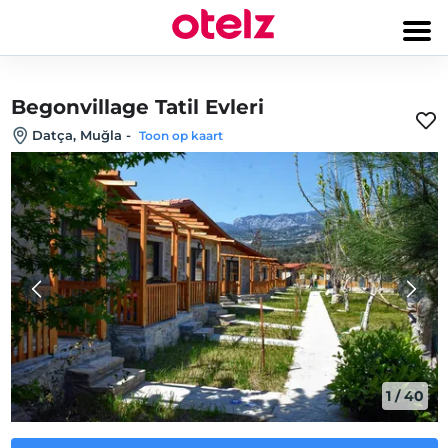
Begonvillage Tatil Evleri
Datça, Muğla
-
Toon op kaart
1
/
40