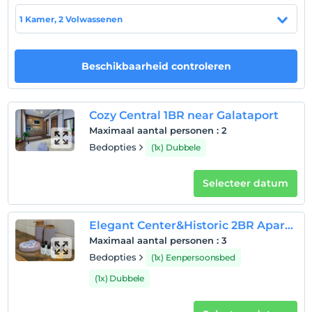
huisdier
1 Kamer, 2 Volwassenen
Huisdieren niet toegestaan
roken
rookvrije kamers
Beschikbaarheid controleren
kinderen
Baby's jonger dan 2 worden niet in rekening gebracht
Cozy Central 1BR near Galataport
1 kind(eren) tot de leeftijd van 3 per kamer
Maximaal aantal personen
:
2
wordt/worden niet in rekening gebracht
Bedopties
(1x) Dubbele
Selecteer datum
Elegant Center&Historic 2BR Apartment w Balcony
Maximaal aantal personen
:
3
Bedopties
(1x) Eenpersoonsbed
(1x) Dubbele