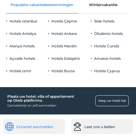
Populaire vakantiebestemmingen
Wintervakantie
C
Uitchecken
Voor 11:00
Hotels Istanbul
Hotels Çeşme
Side-hotels
huisdier
Huisdieren niet toegestaan
Hotels Antalya
Hotels Ankara
Ölüdeniz-hotels
roken
rookvrije kamers
Alanya-hotels
Hotels Mardin
Hotels Cunda
kinderen
Baby's jonger dan 2 worden niet in rekening gebracht
Ayvalık-hotels
Hotels Eskişehir
Amasra-hotels
1 kind(eren) tot de leeftijd van 3 per kamer wordt/worden niet in
rekening gebracht
Hotels Izmir
Hotels Bursa
Hotels Cyprus
Plaats uw hotel, villa of appartement
op Otelz-platforms.
Voeg uw hotel toe
Gemakkelijk en zelf aanmelden
Extranet aanmelden
Laat ons u bellen