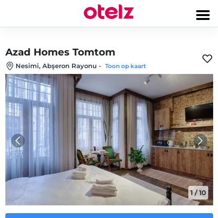
Azad Homes Tomtom
Nesimi, Abşeron Rayonu
-
Toon op kaart
1
/
10