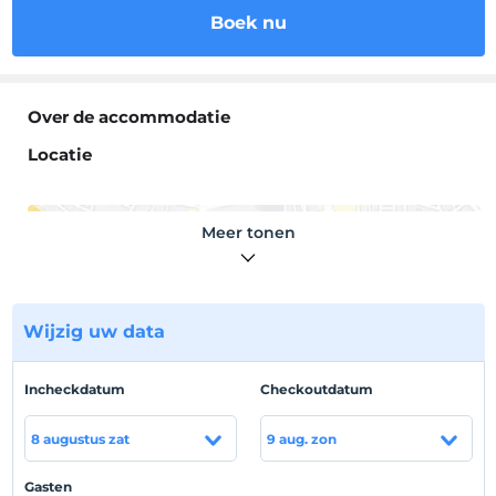
Boek nu
Over de accommodatie
Locatie
Meer tonen
Toon op kaart
Wijzig uw data
Hotelvoorwaarden
Incheckdatum
Checkoutdatum
Check in
Na 15:00
8 augustus zat
9 aug. zon
Uitchecken
Voor 11:00
Gasten