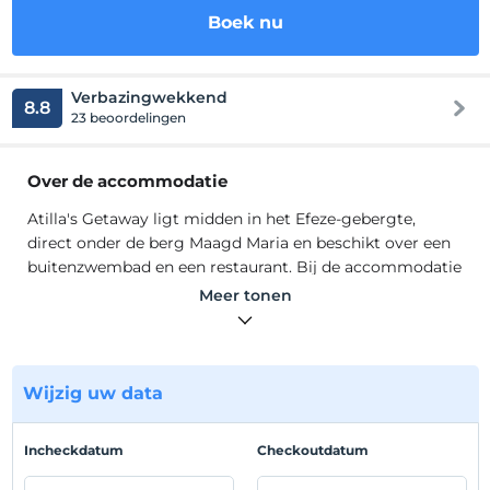
Boek nu
Verbazingwekkend
8.8
23 beoordelingen
Over de accommodatie
Atilla's Getaway ligt midden in het Efeze-gebergte,
direct onder de berg Maagd Maria en beschikt over een
buitenzwembad en een restaurant. Bij de accommodatie
kunt u gratis gebruikmaken van WiFi. Het stadscentrum
Meer tonen
van Selcuk ligt op 3 km afstand. Atilla's Getaway heeft
een 24-uursreceptie, een tuin en barbecuefaciliteiten.
Andere voorzieningen zijn animatiepersoneel, een
gemeenschappelijke lounge en een speelkamer. Bij de
Wijzig uw data
accommodatie en in de omgeving kunt u diverse
activiteiten ondernemen, zoals wandelen.
Incheckdatum
Checkoutdatum
Atilla's Getaway ligt midden in het Efeze-gebergte,
direct onder de berg Maagd Maria en beschikt over een