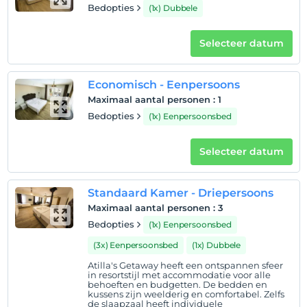
afstand.
Bedopties
(1x) Dubbele
Selecteer datum
Toon op kaart
Economisch - Eenpersoons
Maximaal aantal personen
:
1
Hotelvoorwaarden
Bedopties
(1x) Eenpersoonsbed
Check in
Na 13:00
Selecteer datum
Uitchecken
Voor 11:00
Standaard Kamer - Driepersoons
huisdier
Maximaal aantal personen
:
3
Huisdieren niet toegestaan
Bedopties
(1x) Eenpersoonsbed
roken
(3x) Eenpersoonsbed
(1x) Dubbele
rookvrije kamers
Atilla's Getaway heeft een ontspannen sfeer
in resortstijl met accommodatie voor alle
kinderen
behoeften en budgetten. De bedden en
Baby's jonger dan 2 worden niet in rekening gebracht
kussens zijn weelderig en comfortabel. Zelfs
de slaapzaal heeft individuele