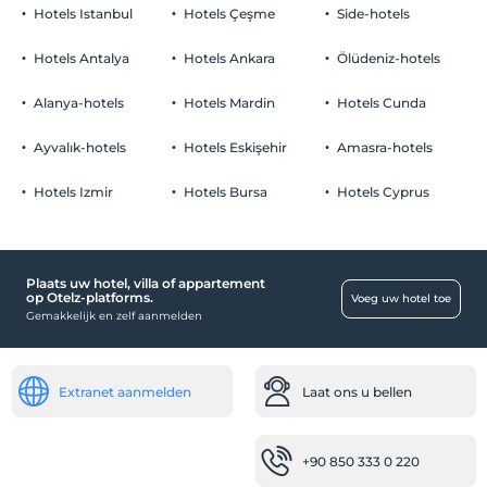
roken
Hotels Istanbul
Hotels Çeşme
Side-hotels
rookvrije kamers
Fruitmand op de kamer
Parkeerplaats
kinderen
Hotels Antalya
Hotels Ankara
Ölüdeniz-hotels
Baby's jonger dan 2 worden niet in rekening gebracht
Vrij Priveparkeren
1 kind(eren) tot de leeftijd van 5 per kamer wordt/worden niet in
Alanya-hotels
Hotels Mardin
Hotels Cunda
Parkeren (op eigen terrein)
rekening gebracht
Ayvalık-hotels
Hotels Eskişehir
Amasra-hotels
Hotels Izmir
Hotels Bursa
Hotels Cyprus
Entertainmentdiensten
Bioscoop
Plaats uw hotel, villa of appartement
Kind
op Otelz-platforms.
Voeg uw hotel toe
Gemakkelijk en zelf aanmelden
Kinderbadje
Baby
Extranet aanmelden
Laat ons u bellen
Waterkoker voor babyvoeding
winkelcentra
+90 850 333 0 220
Souvenirwinkel