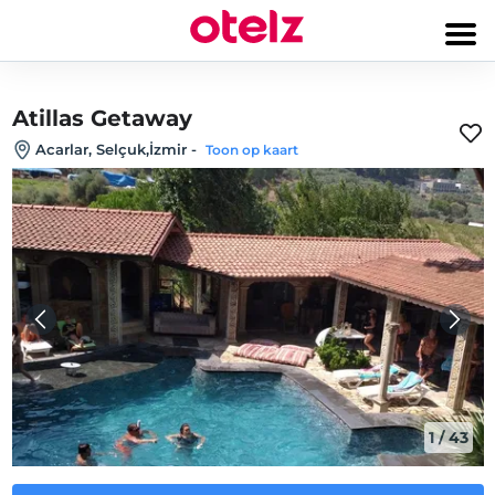
Atillas Getaway
Acarlar, Selçuk,İzmir
-
Toon op kaart
1
/
43