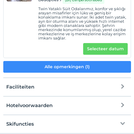
Twin Yataklı Süit Odalarımız, konfor ve şıklığı
arayan misafirler için lüks ve geniş bir
konaklama imkanı sunar. İki adet twin yatak,
ayrı bir oturma alanı ve yüksek hızlı internet
gibi modern olanaklara sahiptir. Şehrin
merkezinde konumlanmış olup, yerel cazibe
merkezlerine ve iş merkezlerine kolay erişim
imkanı sağlar.
Selecteer datum
Alle opmerkingen (1)
Faciliteiten
Hotelvoorwaarden
internet
Check in
Vrij wifi
Na 14:00
Skifuncties
Gemeenschappelijke ruimtes en alle
Uitchecken