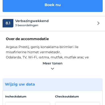
Boek nu
Verbazingwekkend
8.1
3 beoordelingen
Over de accommodatie
Argeus Prestij, geniş konaklama birimleri ile
misafirlerine hizmet vermektedir.
Odalarda, TV, Wi-Fi, ısıtma, mutfak, mutfak araç ve
gereçleri, buzdolabı bulunmaktadır.
Meer tonen
Locatie
Talas'ta konumlanmaktadır. Kayak merkezi 19 km
mesafededir.
Wijzig uw data
Incheckdatum
Checkoutdatum
Toon op kaart