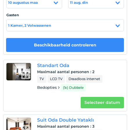
10 augustus maa
11 aug. din
Gasten
Hotelvoorwaarden
1 Kamer, 2 Volwassenen
Check in
Na 14:00
Uitchecken
Beschikbaarheid controleren
Voor 12:00
huisdier
Huisdieren niet toegestaan
Standart Oda
Maximaal aantal personen
:
2
roken
TV
LCD TV
Draadloos internet
Er zijn rookruimtes beschikbaar
Bedopties
(1x) Dubbele
kinderen
Baby's jonger dan 2 worden niet in rekening gebracht
1 kind(eren) tot de leeftijd van 5 per kamer
Selecteer datum
wordt/worden niet in rekening gebracht
Suit Oda Double Yataklı
Maximaal aantal personen
:
3