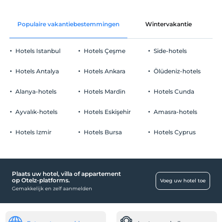
kamers
Voor 12:00
op de landingsbaan
18 km afstand
huisdier
Populaire vakantiebestemmingen
Wintervakantie
C
Huisdieren niet toegestaan
roken
Hotels Istanbul
Hotels Çeşme
Side-hotels
Er zijn rookruimtes beschikbaar
Parkeerplaats
kinderen
Hotels Antalya
Hotels Ankara
Ölüdeniz-hotels
Baby's jonger dan 2 worden niet in rekening gebracht
Vrij Priveparkeren
1 kind(eren) tot de leeftijd van 5 per kamer wordt/worden niet in
Alanya-hotels
Hotels Mardin
Hotels Cunda
Parkeren (op eigen terrein)
rekening gebracht
Ayvalık-hotels
Hotels Eskişehir
Amasra-hotels
Hotels Izmir
Hotels Bursa
Hotels Cyprus
Eten & Drinken
Pakketservice faciliteit:
Plaats uw hotel, villa of appartement
Gezondheid
op Otelz-platforms.
Voeg uw hotel toe
Gemakkelijk en zelf aanmelden
Gemakkelijke toegang tot het ziekenhuis (15
minuten)
andere