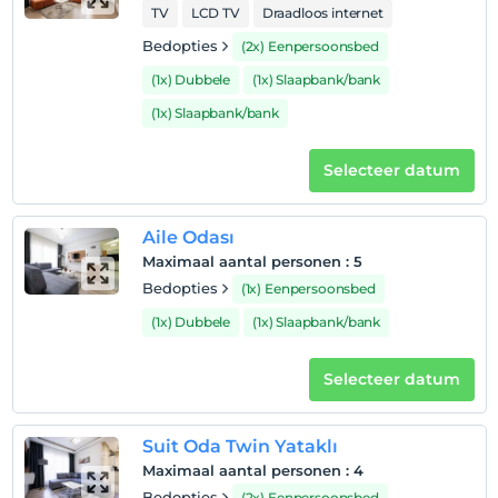
TV
LCD TV
Draadloos internet
Bedopties
(2x) Eenpersoonsbed
(1x) Dubbele
(1x) Slaapbank/bank
(1x) Slaapbank/bank
Selecteer datum
Aile Odası
Maximaal aantal personen
:
5
Bedopties
(1x) Eenpersoonsbed
(1x) Dubbele
(1x) Slaapbank/bank
Selecteer datum
Suit Oda Twin Yataklı
Maximaal aantal personen
:
4
Bedopties
(2x) Eenpersoonsbed