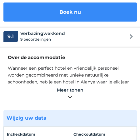
Boek nu
Verbazingwekkend
9.1
9 beoordelingen
Over de accommodatie
Wanneer een perfect hotel en vriendelijk personeel
worden gecombineerd met unieke natuurlijke
schoonheden, heb je een hotel in Alanya waar je elk jaar
heen wilt gaan.Boetiekhotel Antiek Romeins Paleis
Meer tonen
gelegen in Alanya, dat de mooiste zee, natuur en
historische rijkdommen van de Middellandse Zee, heeft
een capaciteit van 326 bedden.
Wanneer een perfect hotel en vriendelijk personeel
Wijzig uw data
worden gecombineerd met unieke natuurlijke
schoonheden, heb je een hotel in Alanya waar je elk jaar
Incheckdatum
Checkoutdatum
heen wilt gaan.Boetiekhotel Antiek Romeins Paleis