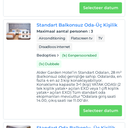
Selecteer datum
Standart Balkonsuz Oda-Üç Kişilik
Maximaal aantal personen
:
3
Airconditioning
Flatscreen tv
TV
Draadloos internet
Bedopties
(1x) Eenpersoonsbed
(1x) Dubbele
Alder Garden Hotel’in Standart Odaları, 28 m²
(balkonsuz oda) genişliğe sahip. Odalarda, en
fazla 4 en az 3 kişi konaklayabiliyor.
Konaklama kapasite 3+1 (kişi) YATAK ODASI (2
tek kişilik yatak+ açılan EXD veya 1 çift kişilik
yatak+ açılan EXD) Tüm standart oda
ekipmanları mevcuttur *Odalara giriş saati
14.00, çıkış saati ise 11.00’dir.
Selecteer datum
Standart Oda Balkonlu- Üç Kişilik