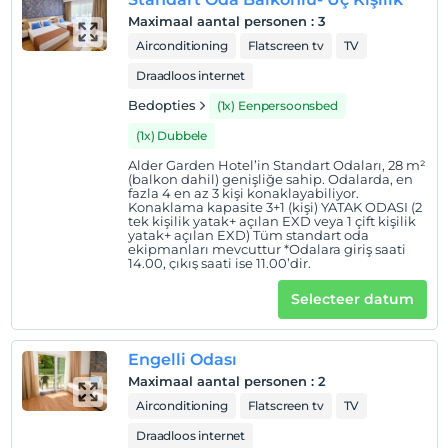
Maximaal aantal personen
:
3
Airconditioning
Flatscreen tv
TV
Draadloos internet
Bedopties
(1x) Eenpersoonsbed
(1x) Dubbele
Alder Garden Hotel’in Standart Odaları, 28 m²
(balkon dahil) genişliğe sahip. Odalarda, en
fazla 4 en az 3 kişi konaklayabiliyor.
Konaklama kapasite 3+1 (kişi) YATAK ODASI (2
tek kişilik yatak+ açılan EXD veya 1 çift kişilik
yatak+ açılan EXD) Tüm standart oda
ekipmanları mevcuttur *Odalara giriş saati
14.00, çıkış saati ise 11.00’dir.
Selecteer datum
Engelli Odası
Maximaal aantal personen
:
2
Airconditioning
Flatscreen tv
TV
Draadloos internet