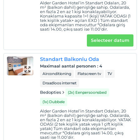
Alder Garden Hotel’in Standart Odaları, 20
m² (balkon dahil) genişliğe sahip. Odalarda,
en fazla 2 en az 1 kişi konaklayabiliyor.
Konaklama kapasite 1+1 (kişi) YATAK ODASI (1
tek kişilik yatak+ açılan EXD ) Tüm standart
oda ekipmanları mevcuttur *Odalara giriş
saati 14.00, çıkış saati ise 11.00’dir.
Selecteer datum
Standart Balkonlu Oda
Maximaal aantal personen
:
4
Airconditioning
Flatscreen tv
TV
Draadloos internet
Bedopties
(2x) Eenpersoonsbed
(1x) Dubbele
Alder Garden Hotel’in Standart Odaları, 20
m² (balkon dahil) genişliğe sahip. Odalarda,
en fazla 2 en az 1 kişi konaklayabiliyor. YATAK
ODASI (2 tek kişilik yatak veya 1 çift kişilik
yatak) Tüm standart oda ekipmanları
mevcuttur *Odalara giriş saati 14.00, çıkış
saati ise 11.00’dir.