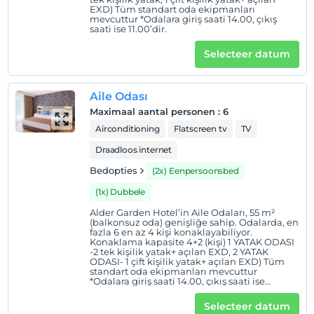
Check in
EXD) Tüm standart oda ekipmanları
mevcuttur *Odalara giriş saati 14.00, çıkış
Na 14:00
saati ise 11.00’dir.
Uitchecken
Selecteer datum
Voor 11:00
huisdier
Aile Odası
Huisdieren niet toegestaan
Maximaal aantal personen
:
6
roken
Airconditioning
Flatscreen tv
TV
rookvrije kamers
Draadloos internet
Inchecktijden
Bedopties
(2x) Eenpersoonsbed
Inchecken is mogelijk van 14:00 tot 23:00 uur. Buiten
deze uren is de toegangsdeur gesloten.
(1x) Dubbele
kinderen
Alder Garden Hotel’in Aile Odaları, 55 m²
(balkonsuz oda) genişliğe sahip. Odalarda, en
Baby's jonger dan 2 worden niet in rekening gebracht
fazla 6 en az 4 kişi konaklayabiliyor.
Konaklama kapasite 4+2 (kişi) 1 YATAK ODASI
1 kind(eren) tot de leeftijd van 8 per kamer
-2 tek kişilik yatak+ açılan EXD, 2 YATAK
wordt/worden niet in rekening gebracht
ODASI- 1 çift kişilik yatak+ açılan EXD) Tüm
standart oda ekipmanları mevcuttur
*Odalara giriş saati 14.00, çıkış saati ise
11.00’dir.
Selecteer datum