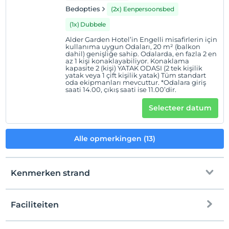
Bedopties
(2x) Eenpersoonsbed
(1x) Dubbele
Alder Garden Hotel’in Engelli misafirlerin için
kullanıma uygun Odaları, 20 m² (balkon
dahil) genişliğe sahip. Odalarda, en fazla 2 en
az 1 kişi konaklayabiliyor. Konaklama
kapasite 2 (kişi) YATAK ODASI (2 tek kişilik
yatak veya 1 çift kişilik yatak) Tüm standart
oda ekipmanları mevcuttur. *Odalara giriş
saati 14.00, çıkış saati ise 11.00’dir.
Selecteer datum
Alle opmerkingen (13)
Kenmerken strand
Faciliteiten
naar het strand
300 meter afstand