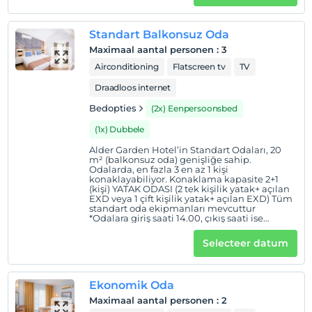
Standart Balkonsuz Oda
Maximaal aantal personen
:
3
Airconditioning
Flatscreen tv
TV
Draadloos internet
Bedopties
(2x) Eenpersoonsbed
(1x) Dubbele
Alder Garden Hotel’in Standart Odaları, 20
m² (balkonsuz oda) genişliğe sahip.
Odalarda, en fazla 3 en az 1 kişi
konaklayabiliyor. Konaklama kapasite 2+1
(kişi) YATAK ODASI (2 tek kişilik yatak+ açılan
EXD veya 1 çift kişilik yatak+ açılan EXD) Tüm
standart oda ekipmanları mevcuttur
*Odalara giriş saati 14.00, çıkış saati ise
11.00’dir.
Selecteer datum
Ekonomik Oda
Maximaal aantal personen
:
2