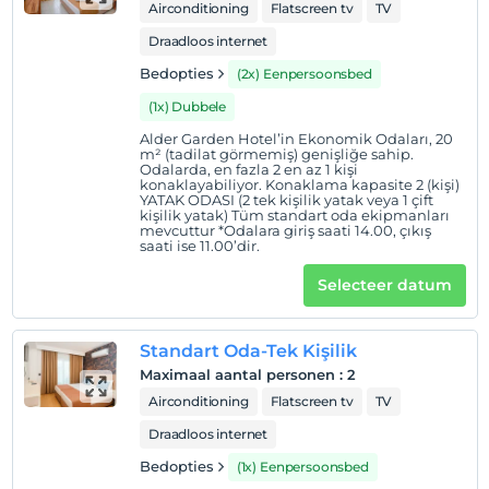
Airconditioning
Flatscreen tv
TV
Draadloos internet
Bedopties
(2x) Eenpersoonsbed
(1x) Dubbele
Alder Garden Hotel’in Ekonomik Odaları, 20
m² (tadilat görmemiş) genişliğe sahip.
Odalarda, en fazla 2 en az 1 kişi
konaklayabiliyor. Konaklama kapasite 2 (kişi)
YATAK ODASI (2 tek kişilik yatak veya 1 çift
kişilik yatak) Tüm standart oda ekipmanları
mevcuttur *Odalara giriş saati 14.00, çıkış
saati ise 11.00’dir.
Selecteer datum
Standart Oda-Tek Kişilik
Maximaal aantal personen
:
2
Airconditioning
Flatscreen tv
TV
Draadloos internet
Bedopties
(1x) Eenpersoonsbed