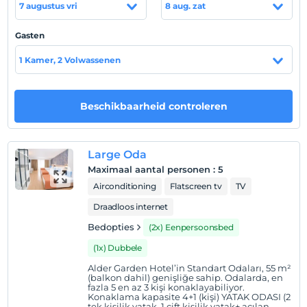
çocuk havuzu bulunmaktadır.
Otelimizin standart
7 augustus vri
8 aug. zat
odaları konforlu ve rahat bir şekilde konaklamanız için
dizayn edilmiş olup, tek oda ve tek banyodan
Gasten
oluşmaktadır.
1 Kamer, 2 Volwassenen
Locatie
Antalya, Kemer, Göynük'te konumlanmaktadır.
Beschikbaarheid controleren
Antalya'ya 35 km, Antalya Havalimanı'na 50 km
uzaklıktadır.
Strand
Large Oda
Maximaal aantal personen
:
5
Otel, denize 300 metre uzaklıkta olup özel plajı
Airconditioning
Flatscreen tv
TV
mevcuttur. Şezlong, şemsiye, minder ücretsizdir.
Draadloos internet
Bedopties
(2x) Eenpersoonsbed
Toon op kaart
(1x) Dubbele
Alder Garden Hotel’in Standart Odaları, 55 m²
(balkon dahil) genişliğe sahip. Odalarda, en
fazla 5 en az 3 kişi konaklayabiliyor.
Hotelvoorwaarden
Konaklama kapasite 4+1 (kişi) YATAK ODASI (2
tek kişilik yatak, 1 çift kişilik yatak+ açılan