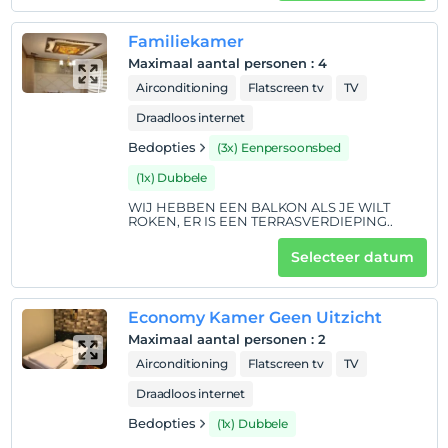
huisdier
Huisdieren niet toegestaan
Familiekamer
roken
Maximaal aantal personen
:
4
rookvrije kamers
Airconditioning
Flatscreen tv
TV
Inchecktijden
Draadloos internet
kinderen
Bedopties
(3x) Eenpersoonsbed
Baby's jonger dan 2 worden niet in rekening gebracht
(1x) Dubbele
1 kind(eren) tot de leeftijd van 6 per kamer
WIJ HEBBEN EEN BALKON ALS JE WILT
wordt/worden niet in rekening gebracht
ROKEN, ER IS EEN TERRASVERDIEPING..
Selecteer datum
Economy Kamer Geen Uitzicht
Maximaal aantal personen
:
2
Airconditioning
Flatscreen tv
TV
Draadloos internet
Bedopties
(1x) Dubbele