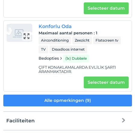
Selecteer datum
Konforlu Oda
Maximaal aantal personen
:
1
Airconditioning
Zeezicht
Flatscreen tv
TV
Draadloos internet
Bedopties
(1x) Dubbele
ÇİFT KONAKLAMALARDA EVLİLİK ŞARTI
ARANMAKTADIR.
Selecteer datum
Alle opmerkingen (9)
Faciliteiten