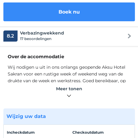
Boek nu
Verbazingwekkend
8.2
17 beoordelingen
Over de accommodatie
Wij nodigen u uit in ons onlangs geopende Aksu Hotel
Sakran voor een rustige week of weekend weg van de
drukte van de week en werkstress. Goed bereikbaar, op
loopafstand van de zee, verweven met de natuur, jouw
Meer tonen
nieuwe adres waar comfort en kwaliteit elkaar
ontmoeten. Met zeer redelijke kamerprijzen, inclusief
ontbijtbuffet; Geniet van uw verblijf met uw gezin of
alleen in het comfort van een luxe kamer. Hoe zou je het
Wijzig uw data
vinden om bij ons te verblijven in het comfort van je
huis?
Incheckdatum
Checkoutdatum