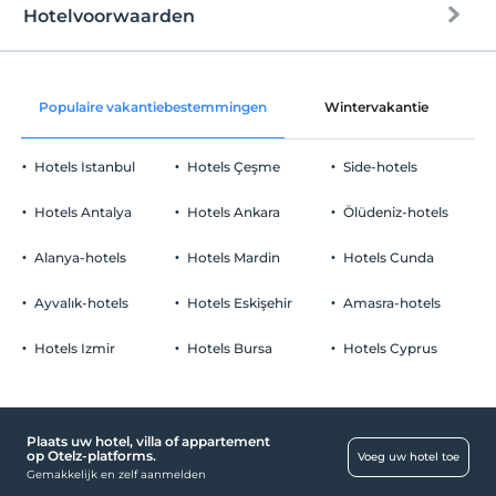
Hotelvoorwaarden
internet
Check in
Vrij wifi
Na 14:00
Populaire vakantiebestemmingen
Wintervakantie
C
Gemeenschappelijke ruimtes en alle
Uitchecken
kamers
Voor 12:00
Hotels Istanbul
Hotels Çeşme
Side-hotels
huisdier
Huisdieren niet toegestaan
Hotels Antalya
Hotels Ankara
Ölüdeniz-hotels
roken
rookvrije kamers
Alanya-hotels
Hotels Mardin
Hotels Cunda
Parkeerplaats
kinderen
Baby's jonger dan 2 worden niet in rekening gebracht
Vrij Openbare parkeerplaats
Ayvalık-hotels
Hotels Eskişehir
Amasra-hotels
1 kind(eren) tot de leeftijd van 6 per kamer wordt/worden niet in
Parkeren (op eigen terrein)
rekening gebracht
Hotels Izmir
Hotels Bursa
Hotels Cyprus
Plaats uw hotel, villa of appartement
Eten & Drinken
op Otelz-platforms.
Voeg uw hotel toe
Gemakkelijk en zelf aanmelden
Ontbijtkamer