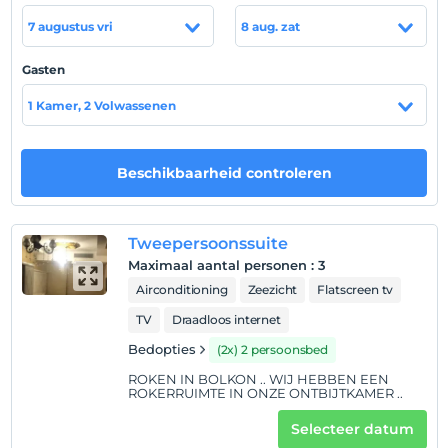
We wachten op u in ons hotel met een open
ontbijtbuffet en zeer redelijke accommodatieprijzen.
7 augustus vri
8 aug. zat
Locatie
Gasten
Het is op loopafstand van de zee.
1 Kamer, 2 Volwassenen
Strand
Het is op loopafstand van de zee.
Beschikbaarheid controleren
Toon op kaart
Tweepersoonssuite
Maximaal aantal personen
:
3
Airconditioning
Zeezicht
Flatscreen tv
Hotelvoorwaarden
TV
Draadloos internet
Check in
Bedopties
(2x) 2 persoonsbed
Na 14:00
ROKEN IN BOLKON .. WIJ HEBBEN EEN
ROKERRUIMTE IN ONZE ONTBIJTKAMER ..
Uitchecken
Voor 12:00
Selecteer datum