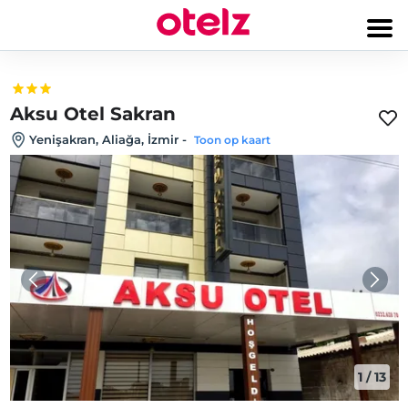
Aksu Otel Sakran
Yenişakran, Aliağa, İzmir
-
Toon op kaart
1
/
13