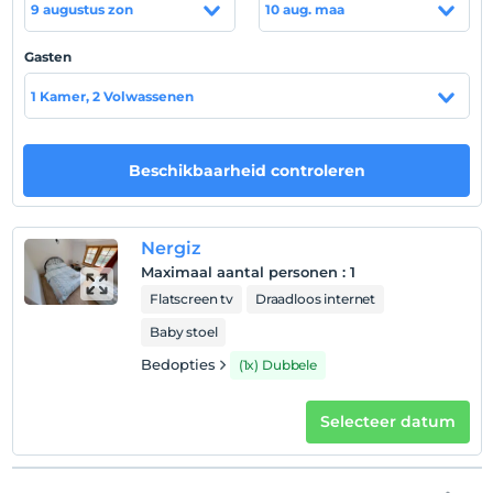
9 augustus zon
10 aug. maa
Gasten
Toon op kaart
1 Kamer, 2 Volwassenen
Hotelvoorwaarden
Beschikbaarheid controleren
Check in
Na 14:00
Nergiz
Uitchecken
Maximaal aantal personen
:
1
Voor 12:00
Flatscreen tv
Draadloos internet
huisdier
Baby stoel
Geen huisdieren toegestaan
Bedopties
(1x) Dubbele
roken
rookvrije kamers
Selecteer datum
Inchecktijden
kinderen