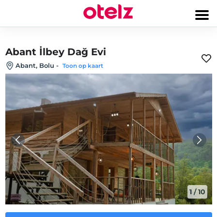
Abant İlbey Dağ Evi
Abant, Bolu
-
Toon op kaart
1
/
10