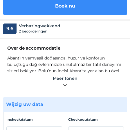
Boek nu
Verbazingwekkend
9.6
2 beoordelingen
Over de accommodatie
Abant’ın yemyeşil doğasında, huzur ve konforun
buluştuğu dağ evlerimizde unutulmaz bir tatil deneyimi
sizleri bekliyor. Bolu’nun incisi Abant’ta yer alan bu özel
mekanlarda, doğanın içinde dinlenip yenilenmenin
Meer tonen
keyfini çıkarın.
Tamamıyla doğal ahşap ve taşlardan oluşan mimari
yapıda kendinizi evinizde hissedeceksiniz. Abant İlbey
Dağ Evi'nin sıcaklığı iliklerinizi ısıtarak size mükemmel
Wijzig uw data
anlar yaşatacak.
Locatie
Incheckdatum
Checkoutdatum
Bolu Merkez'de hizmet vermektedir.