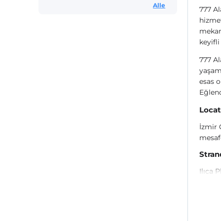
Alle
777 Al
hizmet
mekanl
keyifl
777 Al
yaşam
esas o
Eğlenc
Locat
İzmir 
mesaf
Stran
Ilıca P