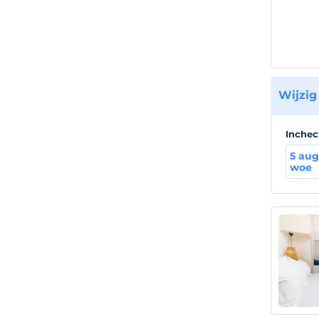
Wijzig
Inche
5 aug
woe