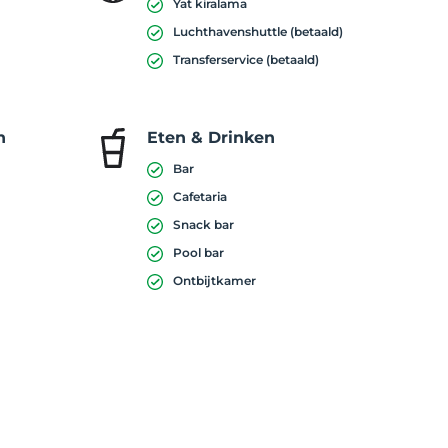
Yat kiralama
Luchthavenshuttle (betaald)
Transferservice (betaald)
n
Eten & Drinken
Bar
Cafetaria
Snack bar
Pool bar
Ontbijtkamer