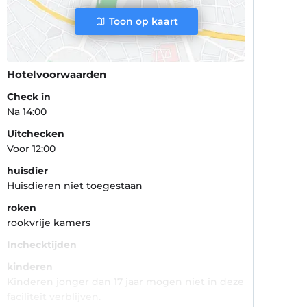
Toon op kaart
Hotelvoorwaarden
Check in
Na 14:00
Uitchecken
Voor 12:00
huisdier
Huisdieren niet toegestaan
roken
rookvrije kamers
Inchecktijden
kinderen
Kinderen jonger dan 17 jaar mogen niet in deze
faciliteit verblijven.