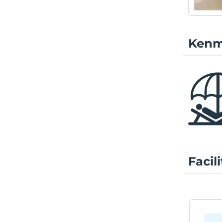
Kenm
Facil