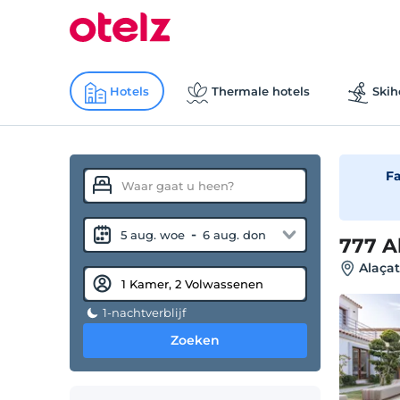
Hotels
Thermale hotels
Skih
Fa
-
5 aug. woe
6 aug. don
777 A
Alaçat
1-nachtverblijf
Zoeken