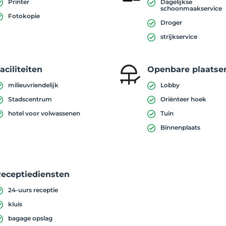
Printer
Dagelijkse
schoonmaakservice
Fotokopie
Droger
strijkservice
aciliteiten
Openbare plaatse
milieuvriendelijk
Lobby
Stadscentrum
Oriënteer hoek
hotel voor volwassenen
Tuin
Binnenplaats
eceptiediensten
24-uurs receptie
kluis
bagage opslag