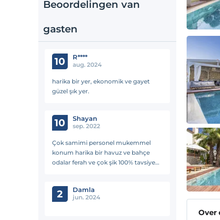
Beoordelingen van
gasten
R****
10
aug. 2024
harika bir yer, ekonomik ve gayet
güzel şık yer.
Shayan
10
sep. 2022
Çok samimi personel mukemmel
konum harika bir havuz ve bahçe
odalar ferah ve çok şik 100% tavsiye
ederim
Damla
2
jun. 2024
Over