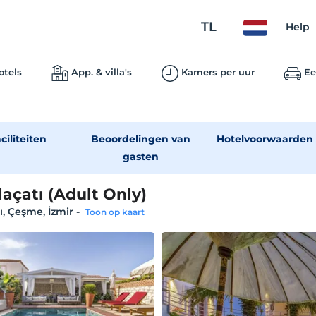
TL
Help
otels
App. & villa's
Kamers per uur
Ee
ciliteiten
Beoordelingen van
Hotelvoorwaarden
gasten
laçatı (Adult Only)
ı, Çeşme, İzmir
-
Toon op kaart