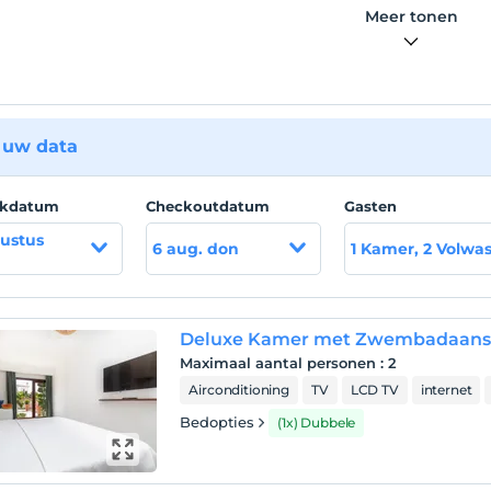
Meer tonen
 uw data
ckdatum
Checkoutdatum
Gasten
ustus
6 aug. don
1 Kamer, 2 Volwa
Deluxe Kamer met Zwembadaansl
Maximaal aantal personen
:
2
Airconditioning
TV
LCD TV
internet
Bedopties
(1x) Dubbele