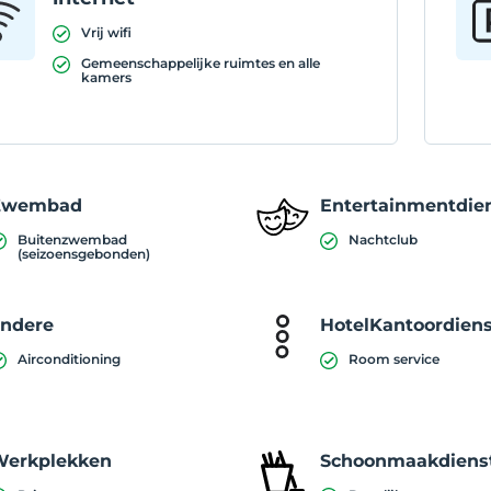
Vrij wifi
Gemeenschappelijke ruimtes en alle
kamers
Zwembad
Entertainmentdie
Buitenzwembad
Nachtclub
(seizoensgebonden)
ndere
HotelKantoordien
Airconditioning
Room service
Werkplekken
Schoonmaakdiens