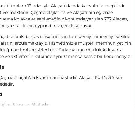
açatı toplam 13 odasıyla Alaçatı'da oda kahvaltı konseptinde
 vermektedir. Çeşme plajlarına ve Alaçatı’nın eğlence
arına kolayca erişebileceğiniz konumda yer alan 777 Alaçatı,
i bir yaz tatili için uygun bir seçenek sunuyor.
açatı olarak, birçok misafirimizin tatil deneyimini en iyi şekilde
alarını arzulamaktayız. Hizmetimizle müşteri memnuniyetinin
lduğu otelimizde sizleri de ağırlamaktan mutluluk duyarız.
e ve aktivitenin kalbinde aynı zamanda sessiz bir konumdayız.
ie
Çeşme Alaçatı'da konumlanmaktadır. Alaçatı Port'a 3.5 km
ededir.
d
lajı'na 5 km uzaklıktadır.