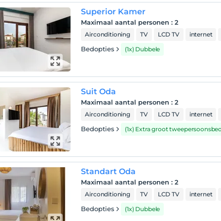
Superior Kamer
Maximaal aantal personen
:
2
Airconditioning
TV
LCD TV
internet
Bedopties
(1x) Dubbele
Suit Oda
Maximaal aantal personen
:
2
Airconditioning
TV
LCD TV
internet
Bedopties
(1x) Extra groot tweepersoonsbe
Standart Oda
Maximaal aantal personen
:
2
Airconditioning
TV
LCD TV
internet
Bedopties
(1x) Dubbele