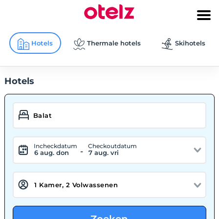
Hotels
Thermale hotels
Skihotels
Hotels
Incheckdatum
Checkoutdatum
-
6 aug. don
7 aug. vri