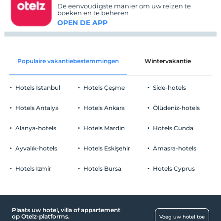
De eenvoudigste manier om uw reizen te
boeken en te beheren
OPEN DE APP
Populaire vakantiebestemmingen
Wintervakantie
C
Hotels Istanbul
Hotels Çeşme
Side-hotels
Hotels Antalya
Hotels Ankara
Ölüdeniz-hotels
Alanya-hotels
Hotels Mardin
Hotels Cunda
Ayvalık-hotels
Hotels Eskişehir
Amasra-hotels
Hotels Izmir
Hotels Bursa
Hotels Cyprus
Plaats uw hotel, villa of appartement
op Otelz-platforms.
Voeg uw hotel toe