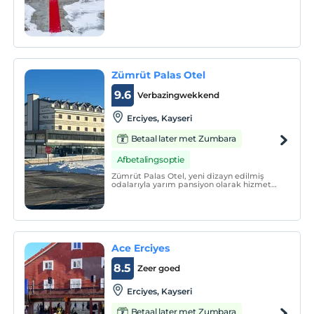
modern olanakları ve sıcak atmosferiyle
ziyaretçilerine unutulmaz bir deneyim
sunmaktadır.
Zümrüt Palas Otel
9.6
Verbazingwekkend
Erciyes, Kayseri
Betaal later met Zumbara
Afbetalingsoptie
Zümrüt Palas Otel, yeni dizayn edilmiş
odalarıyla yarım pansiyon olarak hizmet
vermektedir.
Ace Erciyes
8.5
Zeer goed
Erciyes, Kayseri
Betaal later met Zumbara