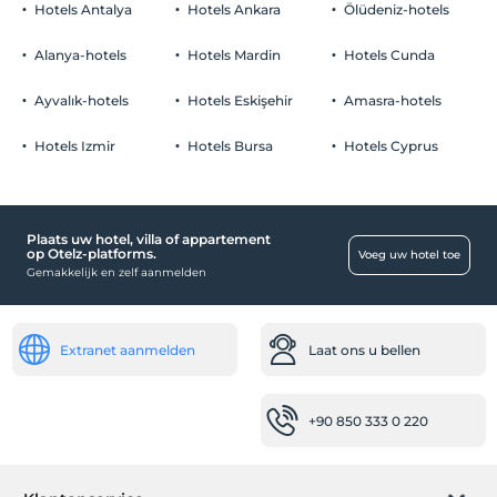
Hotels Antalya
Hotels Ankara
Ölüdeniz-hotels
Alanya-hotels
Hotels Mardin
Hotels Cunda
Ayvalık-hotels
Hotels Eskişehir
Amasra-hotels
Hotels Izmir
Hotels Bursa
Hotels Cyprus
Plaats uw hotel, villa of appartement
op Otelz-platforms.
Voeg uw hotel toe
Gemakkelijk en zelf aanmelden
Extranet aanmelden
Laat ons u bellen
+90 850 333 0 220