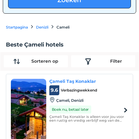
Zoeken
Startpagina
Denizli
Cameli
Beste Çameli hotels
Sorteren op
Filter
Çameli Taş Konaklar
9.6
Verbazingwekkend
Çameli, Denizli
Boek nu, betaal later
Çameli Taş Konaklar is alleen voor jou voor
een rustig en vredig verblijf weg van de
stress van de stad, waar je alle
gezondheids- en sportactiviteiten kunt
doen met zijn prachtige natuur, waar je
de vermoeidheid van het hele jaar kunt