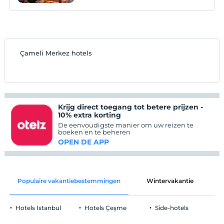
verlichten en ook
Çameli Merkez hotels
Krijg direct toegang tot betere prijzen -
10% extra korting
De eenvoudigste manier om uw reizen te
boeken en te beheren
OPEN DE APP
Populaire vakantiebestemmingen
Wintervakantie
C
Hotels Istanbul
Hotels Çeşme
Side-hotels