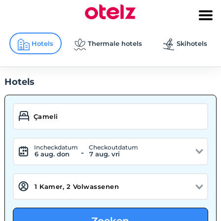
Hotels
Thermale hotels
Skihotels
Hotels
Incheckdatum
Checkoutdatum
-
6 aug. don
7 aug. vri