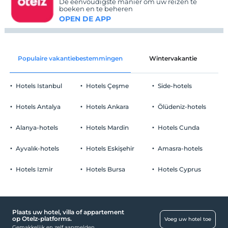
De eenvoudigste manier om uw reizen te
boeken en te beheren
OPEN DE APP
Populaire vakantiebestemmingen
Wintervakantie
C
Hotels Istanbul
Hotels Çeşme
Side-hotels
Hotels Antalya
Hotels Ankara
Ölüdeniz-hotels
Alanya-hotels
Hotels Mardin
Hotels Cunda
Ayvalık-hotels
Hotels Eskişehir
Amasra-hotels
Hotels Izmir
Hotels Bursa
Hotels Cyprus
Plaats uw hotel, villa of appartement
op Otelz-platforms.
Voeg uw hotel toe
Gemakkelijk en zelf aanmelden