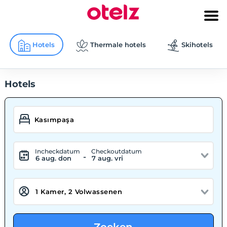
Hotels
Thermale hotels
Skihotels
Hotels
Incheckdatum
Checkoutdatum
-
6 aug. don
7 aug. vri