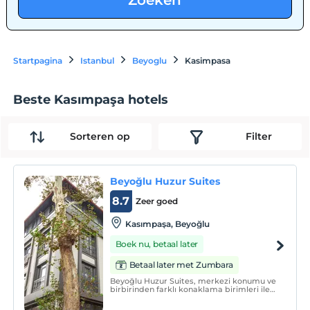
Zoeken
Startpagina
Istanbul
Beyoglu
Kasimpasa
Beste Kasımpaşa hotels
Sorteren op
Filter
Beyoğlu Huzur Suites
8.7
Zeer goed
Kasımpaşa, Beyoğlu
Boek nu, betaal later
Betaal later met Zumbara
Beyoğlu Huzur Suites, merkezi konumu ve
birbirinden farklı konaklama birimleri ile
misafirlerine hizmet vermektedir.