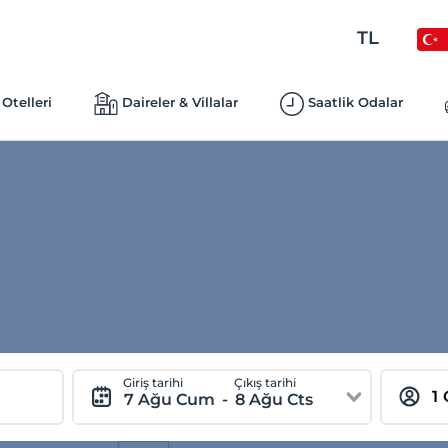
TL
Otelleri
Daireler & Villalar
Saatlik Odalar
.
Giriş tarihi
Çıkış tarihi
7 Ağu Cum
-
8 Ağu Cts