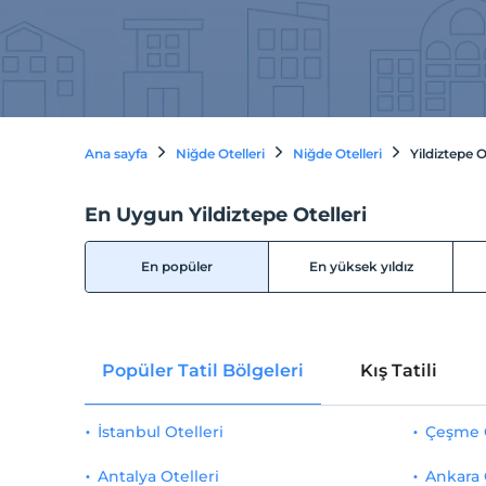
Ana sayfa
Niğde Otelleri
Niğde Otelleri
Yildiztepe O
En Uygun Yildiztepe Otelleri
En popüler
En yüksek yıldız
Popüler Tatil Bölgeleri
Kış Tatili
İstanbul Otelleri
Çeşme O
Antalya Otelleri
Ankara 