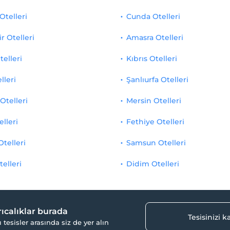
Otelleri
Cunda Otelleri
r Otelleri
Amasra Otelleri
telleri
Kıbrıs Otelleri
lleri
Şanlıurfa Otelleri
Otelleri
Mersin Otelleri
elleri
Fethiye Otelleri
Otelleri
Samsun Otelleri
telleri
Didim Otelleri
yrıcalıklar burada
Tesisinizi 
ı tesisler arasında siz de yer alın