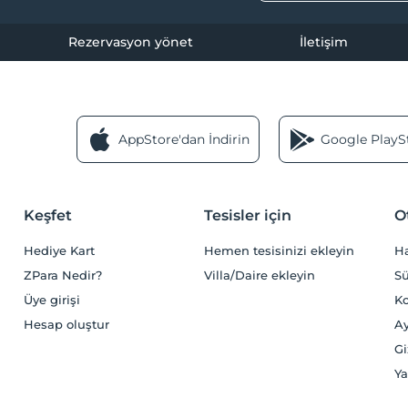
Rezervasyon yönet
İletişim
AppStore'dan İndirin
Google PlaySt
Keşfet
Tesisler için
O
Hediye Kart
Hemen tesisinizi ekleyin
H
ZPara Nedir?
Villa/Daire ekleyin
Sü
Üye girişi
Ko
Hesap oluştur
Ay
Gi
Ya