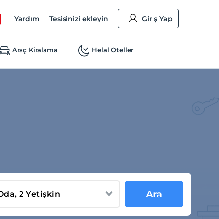
Yardım
Tesisinizi ekleyin
Giriş Yap
Araç Kiralama
Helal Oteller
Ara