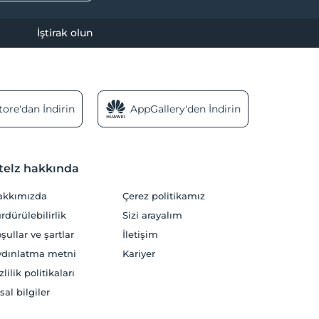
İştirak olun
ore'dan İndirin
AppGallery'den İndirin
telz hakkında
akkımızda
Çerez politikamız
rdürülebilirlik
Sizi arayalım
şullar ve şartlar
İletişim
dınlatma metni
Kariyer
zlilik politikaları
sal bilgiler