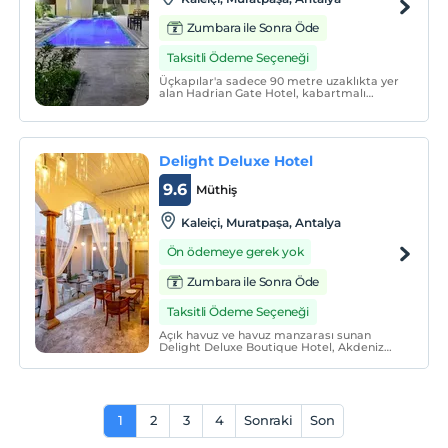
Zumbara ile Sonra Öde
Taksitli Ödeme Seçeneği
Üçkapılar'a sadece 90 metre uzaklıkta yer
alan Hadrian Gate Hotel, kabartmalı
ahşap oymalarla bezeli geleneksel bir
binada hizmet vermektedir. Açık yüzme
havuzu, huzurlu bahçe ve ücretsiz Wi-Fi
mevcuttur. Konyaaltı Plajı, tesise 3 km
mesafededir.
Delight Deluxe Hotel
9.6
Müthiş
Kaleiçi, Muratpaşa, Antalya
Ön ödemeye gerek yok
Zumbara ile Sonra Öde
Taksitli Ödeme Seçeneği
Açık havuz ve havuz manzarası sunan
Delight Deluxe Boutique Hotel, Akdeniz
Bölgesi'ndeki Antalya'da Kesik Minare'ye
200 metre mesafede yer almaktadır.
Otelde sezonluk açık havuz ve şehir
manzarası vardır. Konuklar barda
içeceklerin tadını çıkarabilirler.
1
2
3
4
Sonraki
Son