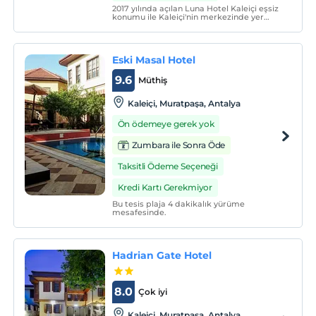
2017 yılında açılan Luna Hotel Kaleiçi eşsiz
konumu ile Kaleiçi'nin merkezinde yer
almaktadır. Havaalanından taksi ile
ulaşabileceğiniz gibi, Antray İsmetpaşa
durağı tesise 900 metre mesafededir.
Eski Masal Hotel
9.6
Müthiş
Kaleiçi, Muratpaşa, Antalya
Ön ödemeye gerek yok
Zumbara ile Sonra Öde
Taksitli Ödeme Seçeneği
Kredi Kartı Gerekmiyor
Bu tesis plaja 4 dakikalık yürüme
mesafesinde.
Hadrian Gate Hotel
8.0
Çok iyi
Kaleiçi, Muratpaşa, Antalya