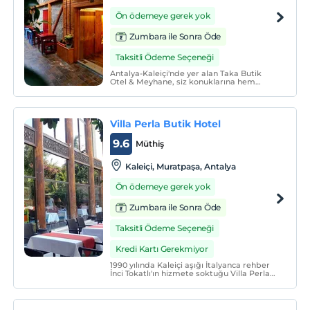
Ön ödemeye gerek yok
Zumbara ile Sonra Öde
Taksitli Ödeme Seçeneği
Antalya-Kaleiçi'nde yer alan Taka Butik
Otel & Meyhane, siz konuklarına hem
eğlenceli hem de konforlu bir konaklama
hizmeti sunmaktadır. Bünyesinde
kendisine ait bir restoran bulunan otelde,
birbirinden lezzetli tatlar servis
Villa Perla Butik Hotel
edilmektedir.
9.6
Müthiş
Kaleiçi, Muratpaşa, Antalya
Ön ödemeye gerek yok
Zumbara ile Sonra Öde
Taksitli Ödeme Seçeneği
Kredi Kartı Gerekmiyor
1990 yılında Kaleiçi aşığı İtalyanca rehber
İnci Tokatlı'ın hizmete soktuğu Villa Perla
20 senedir yerli ve yabancı turistlere
hizmet vermektedir.