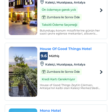
Kaleiçi, Muratpasa, Antalya
Ön ödemeye gerek yok
Zumbara ile Sonra Öde
Taksitli Ödeme Seçeneği
Bulundugu konum misafirlerine günün her
saati çevre eglence mekanlari, alisveris
merkezleri, tarihi yerler ve sanatsal
etkinlik alanlarina kolaylikla ulasim olanagi
saglar.
House Of Good Things Hotel
9.6
Müthiş
Kaleiçi, Muratpaşa, Antalya
Zumbara ile Sonra Öde
Kredi Kartı Gerekmiyor
House of Good Things Zeytin Çıkmazı,
Antalya'nın kalbi olan Kaleiçi Merkez'dedir.
Tüm odalar benzersiz olup, misafirlerimize
iyi bir his vermek için tasarlanmıştır. Size
heyecan verici zamanlar için birçok bar ve
restoranlara yakındır.
Mono Hotel