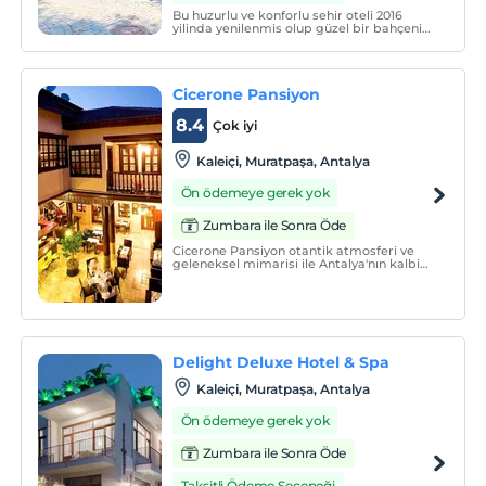
Bu huzurlu ve konforlu sehir oteli 2016
yilinda yenilenmis olup güzel bir bahçenin
içinde kuruludur. 3 katli otelde 3'ü engelli
erisimine uygun olmak üzere toplam 30
oda bulunmaktadir.
Cicerone Pansiyon
8.4
Çok iyi
Kaleiçi, Muratpaşa, Antalya
Ön ödemeye gerek yok
Zumbara ile Sonra Öde
Cicerone Pansiyon otantik atmosferi ve
geleneksel mimarisi ile Antalya'nın kalbi
Kaleiçi'nde bulunmaktadır. Misafirlere
konforlu bir konaklamanın yanı sıra
transfer, tur ve restoran hizmeti de
sunmaktadır.
Delight Deluxe Hotel & Spa
Kaleiçi, Muratpaşa, Antalya
Ön ödemeye gerek yok
Zumbara ile Sonra Öde
Taksitli Ödeme Seçeneği