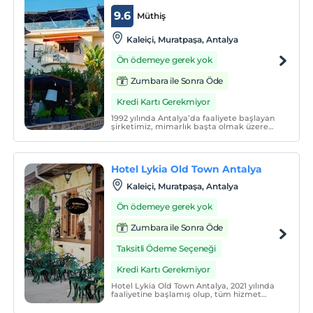
9.6
Müthiş
Kaleiçi, Muratpaşa, Antalya
Ön ödemeye gerek yok
Zumbara ile Sonra Öde
Kredi Kartı Gerekmiyor
1992 yılında Antalya’da faaliyete başlayan
şirketimiz, mimarlık başta olmak üzere
ticaretin çeşitli alanlarında yer almıştır.
Hotel Lykia Old Town Antalya
Kaleiçi, Muratpaşa, Antalya
Ön ödemeye gerek yok
Zumbara ile Sonra Öde
Taksitli Ödeme Seçeneği
Kredi Kartı Gerekmiyor
Hotel Lykia Old Town Antalya, 2021 yılında
faaliyetine başlamış olup, tüm hizmet
dinamiklerini değiştirme parolasıyla yola
çıkmıştır. Çıktığımız bu yolda; dünyanın