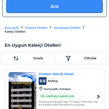
Ara
Ana sayfa
Antalya Otelleri
Muratpaşa Otelleri
Kaleiçi Otelleri
En Uygun Kaleiçi Otelleri
Sırala
Filtrele
Golden World Hotel
9.6
Müthiş
Konyaalti, Antalya
Ön ödemeye gerek yok
Antalya Konyaaltı'nda 1+1 apart daireleri ile
ev konforunda Kendinizi evinizde
hissedebileceğiniz konaklama deneyimi