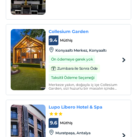
sunan Golden World Apart Hotel,
tamamen apart hotel konseptiyle
yapılmış mimarisiyle ön plana çıkan otel
misafirlerini ağırlıyor.
Collesium Garden
9.4
Müthiş
Konyaaltı Merkez, Konyaaltı
Ön ödemeye gerek yok
Zumbara ile Sonra Öde
Taksitli Ödeme Seçeneği
Merkeze yakın, doğayla iç içe Collesium
Garden, sizi huzurlu bir masalın içinde
kaybolmaya davet ediyor.
Lupo Libero Hotel & Spa
9.6
Müthiş
Muratpaşa, Antalya