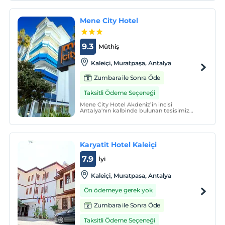
eşsiz şehirlerinden biri olan Antalya’nın
incisi konumundaki Kaleiçi bölgesinde, 19.
Mene City Hotel
9.3
Müthiş
Kaleiçi, Muratpaşa, Antalya
Zumbara ile Sonra Öde
Taksitli Ödeme Seçeneği
Mene City Hotel Akdeniz’in incisi
Antalya'nın kalbinde bulunan tesisimiz
otobüs ve tramvay hatları üzerindedir.
Karyatit Hotel Kaleiçi
7.9
İyi
Kaleiçi, Muratpasa, Antalya
Ön ödemeye gerek yok
Zumbara ile Sonra Öde
Taksitli Ödeme Seçeneği