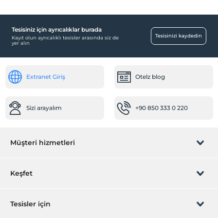
Tesisiniz için ayrıcalıklar burada
Tesisinizi kaydedin
Kayıt olun ayrıcalıklı tesisler arasında siz de
yer alın
Extranet Giriş
Otelz blog
Sizi arayalım
+90 850 333 0 220
Müşteri hizmetleri
Rezervasyon yönet
Keşfet
Sizi arayalım
Hediye Kart
Tesisler için