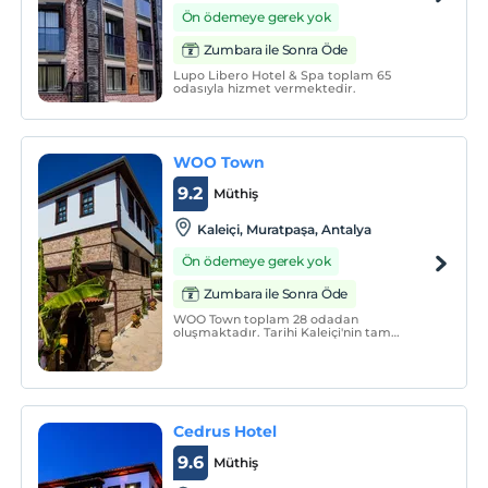
Ön ödemeye gerek yok
Zumbara ile Sonra Öde
Lupo Libero Hotel & Spa toplam 65
odasıyla hizmet vermektedir.
WOO Town
9.2
Müthiş
Kaleiçi, Muratpaşa, Antalya
Ön ödemeye gerek yok
Zumbara ile Sonra Öde
WOO Town toplam 28 odadan
oluşmaktadır. Tarihi Kaleiçi'nin tam
ortasında yer almaktadır. Otantik
görüntüsüyle misafirlerini beklemektedir.
Cedrus Hotel
9.6
Müthiş