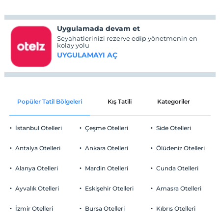
Uygulamada devam et
Seyahatlerinizi rezerve edip yönetmenin en
kolay yolu
UYGULAMAYI AÇ
Popüler Tatil Bölgeleri
Kış Tatili
Kategoriler
P
İstanbul Otelleri
Çeşme Otelleri
Side Otelleri
Antalya Otelleri
Ankara Otelleri
Ölüdeniz Otelleri
Alanya Otelleri
Mardin Otelleri
Cunda Otelleri
Ayvalık Otelleri
Eskişehir Otelleri
Amasra Otelleri
İzmir Otelleri
Bursa Otelleri
Kıbrıs Otelleri