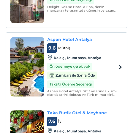
Delight Deluxe Hotel & Spa, deniz
manzaralı terasımızda güneşin ve yazın
tadını çıkarabilirsiniz. Tarihi Kaleiçi, bu
terasta ayaklarınızın altında. Romantik bir
gün batımı ya da enerjik bir gün
doğumunun keyfine varın.
Aspen Hotel Antalya
9.6
Müthiş
Kaleiçi, Muratpaşa, Antalya
Ön ödemeye gerek yok
Zumbara ile Sonra Öde
Taksitli Ödeme Seçeneği
Aspen Hotel Antalya, 2013 yıllarında kısmi
olarak tarihi dokusu ve Türk mimarisini
koruyarak yenilenmiş, modern ve lüks
dizaynı ile hizmet veren otelimiz, Kaleiçi
otelciliğine farklı bir bakış açısı
getirmektedir.
Taka Butik Otel & Meyhane
7.6
İyi
Kaleiçi, Muratpaşa, Antalya