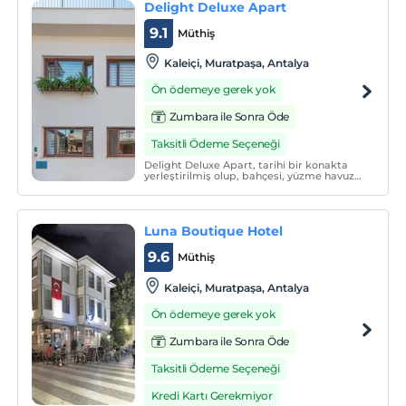
Delight Deluxe Apart
9.1
Müthiş
Kaleiçi, Muratpaşa, Antalya
Ön ödemeye gerek yok
Zumbara ile Sonra Öde
Taksitli Ödeme Seçeneği
Delight Deluxe Apart, tarihi bir konakta
yerleştirilmiş olup, bahçesi, yüzme havuzu
ve bar-restoranın olduğu kapalı bir alana
sahiptir.
Luna Boutique Hotel
9.6
Müthiş
Kaleiçi, Muratpaşa, Antalya
Ön ödemeye gerek yok
Zumbara ile Sonra Öde
Taksitli Ödeme Seçeneği
Kredi Kartı Gerekmiyor