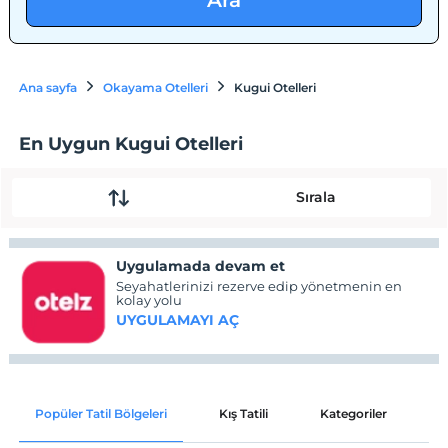
Ara
Ana sayfa
Okayama Otelleri
Kugui Otelleri
En Uygun Kugui Otelleri
Sırala
Uygulamada devam et
Seyahatlerinizi rezerve edip yönetmenin en
kolay yolu
UYGULAMAYI AÇ
Popüler Tatil Bölgeleri
Kış Tatili
Kategoriler
P