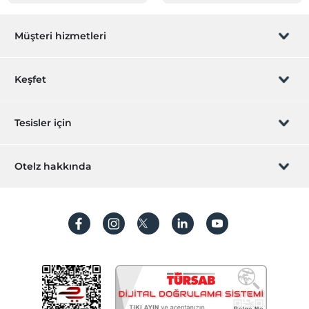
Müşteri hizmetleri
Rezervasyon yönet
Keşfet
Sizi arayalım
Hediye Kart
Tesisler için
İştirak olun
ZPara Nedir?
Hemen tesisinizi ekleyin
Otelz hakkında
İletişim
Üye girişi
Villa/Daire ekleyin
Hakkımızda
Sıkça sorulan sorular
Hesap oluştur
Sürdürülebilirlik
Kişisel Verilerin Korunması
Koşullar ve şartlar
İşlem rehberi