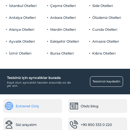
İstanbul Otelleri
Çeşme Otelleri
Side Otelleri
Antalya Otelleri
Ankara Otelleri
Ölüdeniz Otelleri
Alanya Otelleri
Mardin Otelleri
Cunda Otelleri
Ayvalık Otelleri
Eskişehir Otelleri
Amasra Otelleri
İzmir Otelleri
Bursa Otelleri
Kıbrıs Otelleri
Tesisiniz için ayrıcalıklar burada
Tesisinizi kaydedin
Kayıt olun ayrıcalıklı tesisler arasında siz de
yer alın
Extranet Giriş
Otelz blog
Sizi arayalım
+90 850 333 0 220