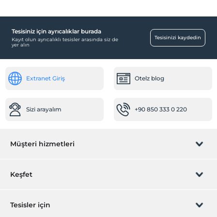
Tesisiniz için ayrıcalıklar burada
Tesisinizi kaydedin
Kayıt olun ayrıcalıklı tesisler arasında siz de
yer alın
Extranet Giriş
Otelz blog
Sizi arayalım
+90 850 333 0 220
Müşteri hizmetleri
Rezervasyon yönet
Keşfet
Sizi arayalım
Hediye Kart
Tesisler için