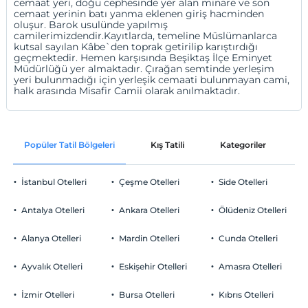
cemaat yeri, doğu cephesinde yer alan minare ve son
cemaat yerinin batı yanma eklenen giriş hacminden
oluşur. Barok usulünde yapılmış
camilerimizdendir.Kayıtlarda, temeline Müslümanlarca
kutsal sayılan Kâbe`den toprak getirilip karıştırdığı
geçmektedir. Hemen karşısında Beşiktaş İlçe Eminyet
Müdürlüğü yer almaktadır. Çırağan semtinde yerleşim
yeri bulunmadığı için yerleşik cemaati bulunmayan cami,
halk arasında Misafir Camii olarak anılmaktadır.
Popüler Tatil Bölgeleri
Kış Tatili
Kategoriler
P
İstanbul Otelleri
Çeşme Otelleri
Side Otelleri
Antalya Otelleri
Ankara Otelleri
Ölüdeniz Otelleri
Alanya Otelleri
Mardin Otelleri
Cunda Otelleri
Ayvalık Otelleri
Eskişehir Otelleri
Amasra Otelleri
İzmir Otelleri
Bursa Otelleri
Kıbrıs Otelleri