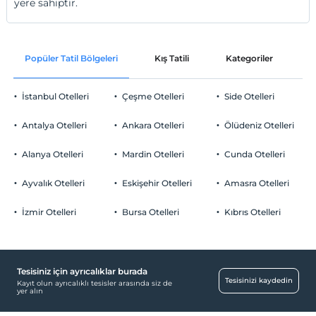
yere sahiptir.
Popüler Tatil Bölgeleri
Kış Tatili
Kategoriler
P
İstanbul Otelleri
Çeşme Otelleri
Side Otelleri
Antalya Otelleri
Ankara Otelleri
Ölüdeniz Otelleri
Alanya Otelleri
Mardin Otelleri
Cunda Otelleri
Ayvalık Otelleri
Eskişehir Otelleri
Amasra Otelleri
İzmir Otelleri
Bursa Otelleri
Kıbrıs Otelleri
Tesisiniz için ayrıcalıklar burada
Tesisinizi kaydedin
Kayıt olun ayrıcalıklı tesisler arasında siz de
yer alın