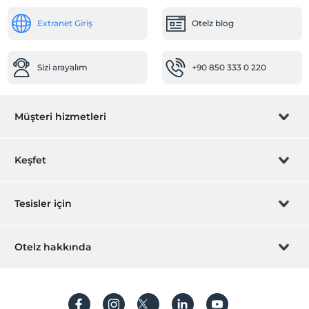
Extranet Giriş
Otelz blog
Sizi arayalım
+90 850 333 0 220
Müşteri hizmetleri
Rezervasyon yönet
Keşfet
Sizi arayalım
Hediye Kart
Tesisler için
İştirak olun
ZPara Nedir?
Hemen tesisinizi ekleyin
Otelz hakkında
İletişim
Üye girişi
Villa/Daire ekleyin
Hakkımızda
Sıkça sorulan sorular
Hesap oluştur