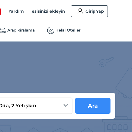
Yardım
Tesisinizi ekleyin
Giriş Yap
Araç Kiralama
Helal Oteller
Ara