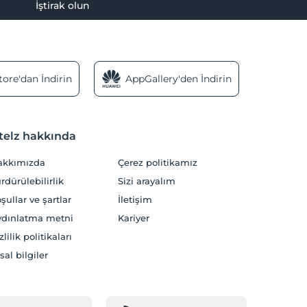
İştirak olun
ore'dan İndirin
AppGallery'den İndirin
telz hakkında
akkımızda
Çerez politikamız
rdürülebilirlik
Sizi arayalım
şullar ve şartlar
İletişim
dınlatma metni
Kariyer
zlilik politikaları
sal bilgiler