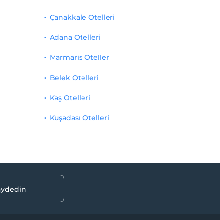
Çanakkale Otelleri
Adana Otelleri
Marmaris Otelleri
Belek Otelleri
Kaş Otelleri
Kuşadası Otelleri
kaydedin