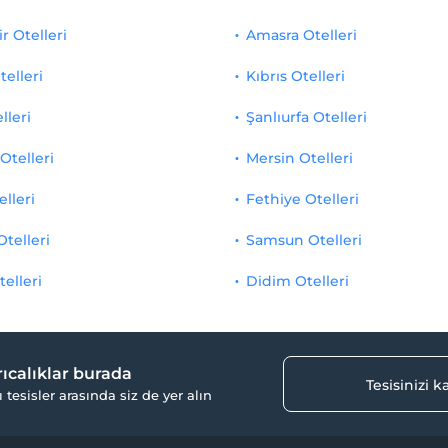
r Otelleri
Amasra Otelleri
telleri
Kıbrıs Otelleri
lleri
Şanlıurfa Otelleri
Otelleri
Mersin Otelleri
elleri
Fethiye Otelleri
Otelleri
Samsun Otelleri
telleri
Didim Otelleri
yrıcalıklar burada
Tesisinizi 
ı tesisler arasında siz de yer alın