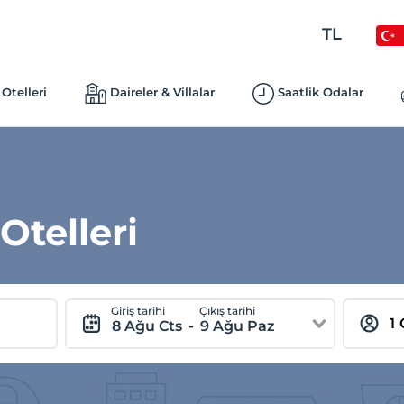
TL
Otelleri
Daireler & Villalar
Saatlik Odalar
telleri
Giriş tarihi
Çıkış tarihi
8 Ağu Cts
-
9 Ağu Paz