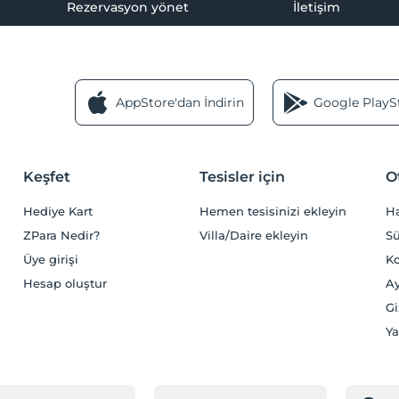
Rezervasyon yönet
İletişim
AppStore'dan İndirin
Google PlaySt
Keşfet
Tesisler için
O
Hediye Kart
Hemen tesisinizi ekleyin
H
ZPara Nedir?
Villa/Daire ekleyin
Sü
Üye girişi
Ko
Hesap oluştur
Ay
Gi
Ya