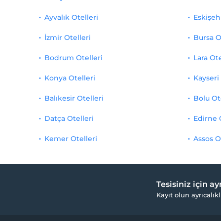
Ayvalık Otelleri
Eskişehi
İzmir Otelleri
Bursa O
Bodrum Otelleri
Lara Ote
Konya Otelleri
Kayseri 
Balıkesir Otelleri
Bolu Ot
Datça Otelleri
Edirne 
Kemer Otelleri
Assos O
Tesisiniz için a
Kayıt olun ayrıcalıkl