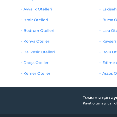
Ayvalık Otelleri
Eskişehi
İzmir Otelleri
Bursa O
Bodrum Otelleri
Lara Ote
Konya Otelleri
Kayseri 
Balıkesir Otelleri
Bolu Ot
Datça Otelleri
Edirne 
Kemer Otelleri
Assos O
Tesisiniz için a
Kayıt olun ayrıcalıkl