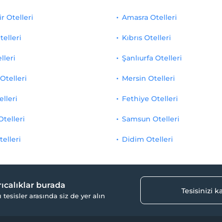
r Otelleri
Amasra Otelleri
telleri
Kıbrıs Otelleri
lleri
Şanlıurfa Otelleri
Otelleri
Mersin Otelleri
elleri
Fethiye Otelleri
Otelleri
Samsun Otelleri
telleri
Didim Otelleri
yrıcalıklar burada
Tesisinizi 
ı tesisler arasında siz de yer alın