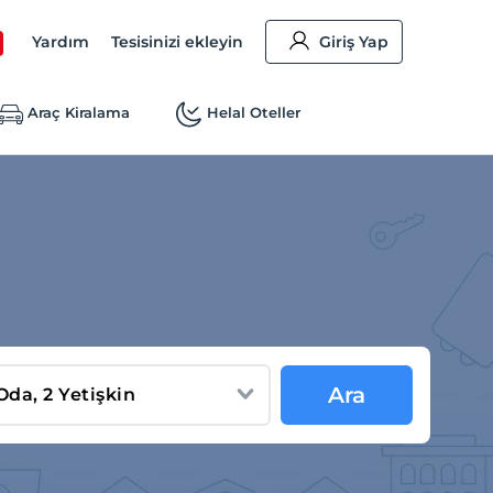
Yardım
Tesisinizi ekleyin
Giriş Yap
Araç Kiralama
Helal Oteller
Ara