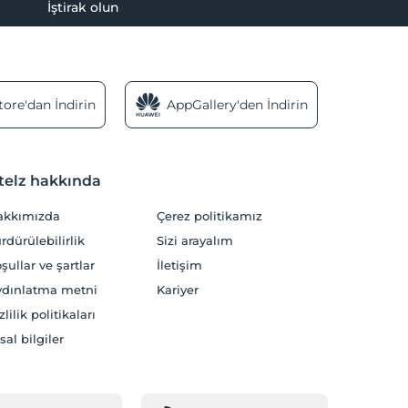
İştirak olun
ore'dan İndirin
AppGallery'den İndirin
telz hakkında
akkımızda
Çerez politikamız
rdürülebilirlik
Sizi arayalım
şullar ve şartlar
İletişim
dınlatma metni
Kariyer
zlilik politikaları
sal bilgiler