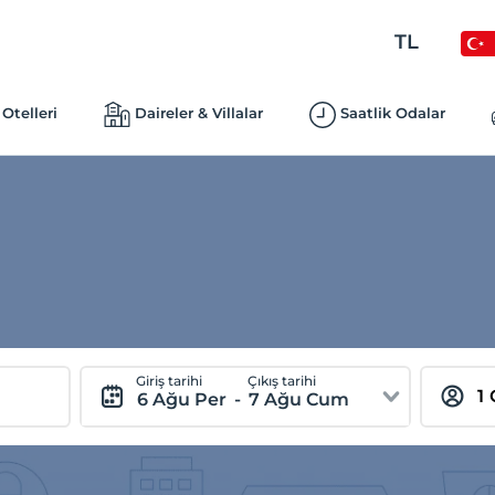
TL
Otelleri
Daireler & Villalar
Saatlik Odalar
Giriş tarihi
Çıkış tarihi
6 Ağu Per
-
7 Ağu Cum