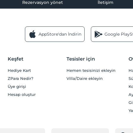
Rezervasyon yönet
İletişim
AppStore'dan İndirin
Google PlaySt
Keşfet
Tesisler için
O
Hediye Kart
Hemen tesisinizi ekleyin
H
ZPara Nedir?
Villa/Daire ekleyin
Sü
Üye girişi
Ko
Hesap oluştur
Ay
Gi
Ya