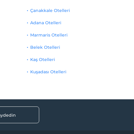
Çanakkale Otelleri
Adana Otelleri
Marmaris Otelleri
Belek Otelleri
Kaş Otelleri
Kuşadası Otelleri
kaydedin