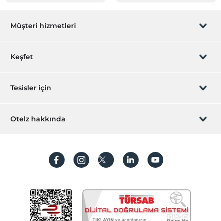
Müşteri hizmetleri
Rezervasyon yönet
Keşfet
Sizi arayalım
Hediye Kart
Tesisler için
İştirak olun
ZPara Nedir?
Hemen tesisinizi ekleyin
Otelz hakkında
İletişim
Üye girişi
Villa/Daire ekleyin
Hakkımızda
Sıkça sorulan sorular
Hesap oluştur
Sürdürülebilirlik
Kişisel Verilerin Korunması
Koşullar ve şartlar
İşlem rehberi