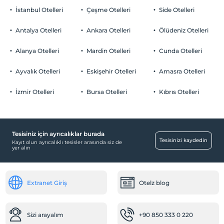
İstanbul Otelleri
Çeşme Otelleri
Side Otelleri
Antalya Otelleri
Ankara Otelleri
Ölüdeniz Otelleri
Alanya Otelleri
Mardin Otelleri
Cunda Otelleri
Ayvalık Otelleri
Eskişehir Otelleri
Amasra Otelleri
İzmir Otelleri
Bursa Otelleri
Kıbrıs Otelleri
Tesisiniz için ayrıcalıklar burada
Tesisinizi kaydedin
Kayıt olun ayrıcalıklı tesisler arasında siz de
yer alın
Extranet Giriş
Otelz blog
Sizi arayalım
+90 850 333 0 220