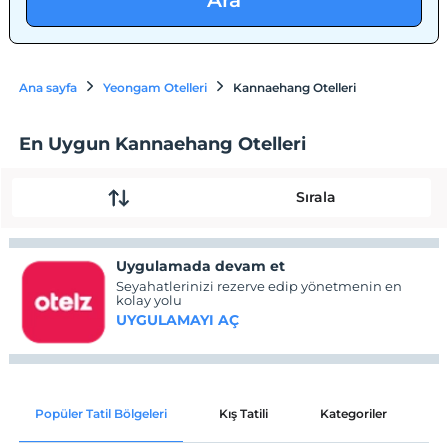
Ara
Ana sayfa
Yeongam Otelleri
Kannaehang Otelleri
En Uygun Kannaehang Otelleri
Sırala
Uygulamada devam et
Seyahatlerinizi rezerve edip yönetmenin en
kolay yolu
UYGULAMAYI AÇ
Popüler Tatil Bölgeleri
Kış Tatili
Kategoriler
P