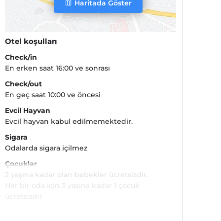
Haritada Göster
Otel koşulları
Check/in
En erken saat 16:00 ve sonrası
Check/out
En geç saat 10:00 ve öncesi
Evcil Hayvan
Evcil hayvan kabul edilmemektedir.
Sigara
Odalarda sigara içilmez
Çocuklar
2 yaşına kadar olan bebekler ücretsizdir.
Her bir oda için 3 yaşına kadar 1 çocuk
ücretsizdir