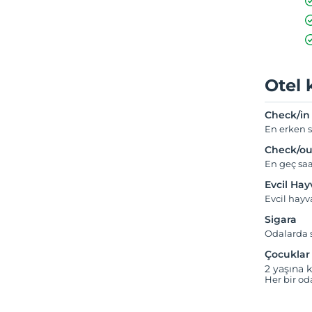
Otel 
Check/in
En erken s
Check/ou
En geç saa
Evcil Ha
Evcil hay
Sigara
Odalarda s
Çocuklar
2 yaşına k
Her bir od