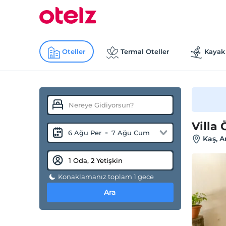
Oteller
Termal Oteller
Kayak 
Villa
-
6 Ağu Per
7 Ağu Cum
Kaş, A
Konaklamanız toplam 1 gece
Ara