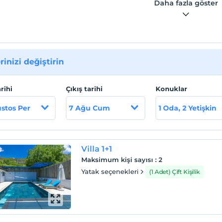
Daha fazla göster
rinizi değiştirin
arihi
Çıkış tarihi
Konuklar
stos Per
7 Ağu Cum
1 Oda, 2 Yetişkin
Villa 1+1
Maksimum kişi sayısı
:
2
Yatak seçenekleri
(1 Adet) Çift Kişilik