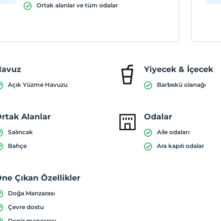
Ortak alanlar ve tüm odalar
Havuz
Yiyecek & İçecek
Açık Yüzme Havuzu
Barbekü olanağı
rtak Alanlar
Odalar
Salıncak
Aile odaları
Bahçe
Ara kapılı odalar
ne Çıkan Özellikler
Doğa Manzarası
Çevre dostu
Deniz manzarası