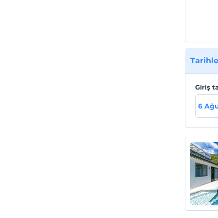
Tarihle
Giriş t
6 Ağu