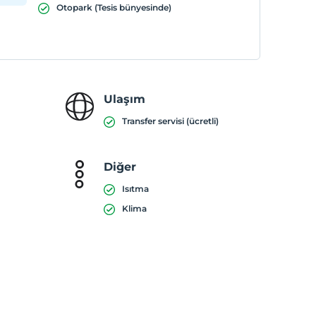
Otopark (Tesis bünyesinde)
Ulaşım
Transfer servisi (ücretli)
Diğer
Isıtma
Klima