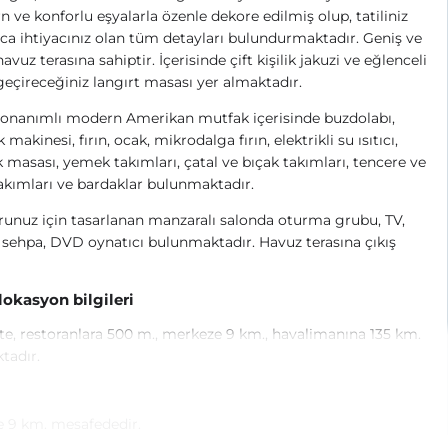
 ve konforlu eşyalarla özenle dekore edilmiş olup, tatiliniz
a ihtiyacınız olan tüm detayları bulundurmaktadır. Geniş ve
havuz terasına sahiptir. İçerisinde çift kişilik jakuzi ve eğlenceli
geçireceğiniz langırt masası yer almaktadır.
onanımlı modern Amerikan mutfak içerisinde buzdolabı,
 makinesi, fırın, ocak, mikrodalga fırın, elektrikli su ısıtıcı,
masası, yemek takımları, çatal ve bıçak takımları, tencere ve
akımları ve bardaklar bulunmaktadır.
unuz için tasarlanan manzaralı salonda oturma grubu, TV,
 sehpa, DVD oynatıcı bulunmaktadır. Havuz terasına çıkış
 lokasyon bilgileri
e, restoranlara 500 m., merkeze 9 km., havalimanına 135 km.
ktadır.
 9 km. mesafededir.