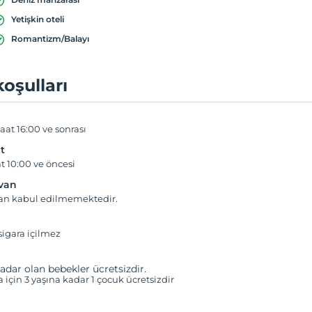
Yetişkin oteli
Romantizm/Balayı
koşulları
aat 16:00 ve sonrası
t
t 10:00 ve öncesi
yvan
van kabul edilmemektedir.
igara içilmez
adar olan bebekler ücretsizdir.
a için 3 yaşına kadar 1 çocuk ücretsizdir