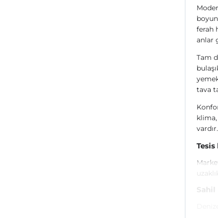
Modern
boyunc
ferah 
anlar 
Tam d
bulaşık
yemek 
tava t
Konfor
klima,
vardır.
Tesis
Market
uzaklı
Sahil
Denize