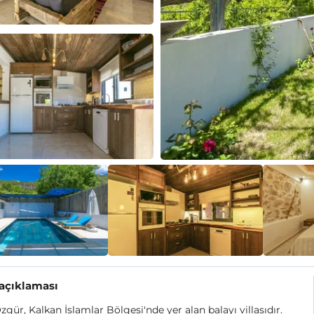
 açıklaması
Özgür, Kalkan İslamlar Bölgesi'nde yer alan balayı villasıdır.