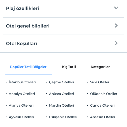
Giriş saatleri
klima, komodin, makyaj masası, elbise dolabı
ve banyo tuvalet bulunmaktadır.
Plaj özellikleri
Çocuklar
2 yaşına kadar olan bebekler ücretsizdir.
Tesisin ücretsiz çocuk politkası yoktur
Otel genel bilgileri
Plaja
12 km mesafededir
Otel koşulları
Internet
Check/in
Ücretsiz Wi-fi
En erken saat 16:00 ve sonrası
Popüler Tatil Bölgeleri
Kış Tatili
Kategoriler
P
Ortak alanlar ve tüm odalar
Check/out
En geç saat 10:00 ve öncesi
İstanbul Otelleri
Çeşme Otelleri
Side Otelleri
Evcil Hayvan
Evcil hayvan kabul edilmemektedir.
Antalya Otelleri
Ankara Otelleri
Ölüdeniz Otelleri
Sigara
Odalarda sigara içilmez
Alanya Otelleri
Mardin Otelleri
Cunda Otelleri
Otopark
Çocuklar
2 yaşına kadar olan bebekler ücretsizdir.
Ücretsiz Halka Açık Otopark
Ayvalık Otelleri
Eskişehir Otelleri
Amasra Otelleri
Tesisin ücretsiz çocuk politkası yoktur
Otopark (Tesis bünyesinde)