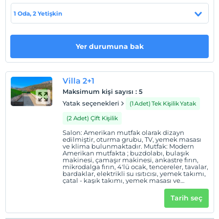
Sahil
1 Oda, 2 Yetişkin
Plaja 12 km mesafededir.
Yer durumuna bak
Haritada Göster
Villa 2+1
Maksimum kişi sayısı
:
5
Otel koşulları
Yatak seçenekleri
(1 Adet) Tek Kişilik Yatak
Check/in
(2 Adet) Çift Kişilik
En erken saat 16:00 ve sonrası
Salon: Amerikan mutfak olarak dizayn
edilmiştir, oturma grubu, TV, yemek masası
Check/out
ve klima bulunmaktadır. Mutfak: Modern
En geç saat 10:00 ve öncesi
Amerikan mutfakta ; buzdolabı, bulaşık
makinesi, çamaşır makinesi, ankastre fırın,
mikrodalga fırın, 4'lü ocak, tencereler, tavalar,
Evcil Hayvan
bardaklar, elektrikli su ısıtıcısı, yemek takımı,
Evcil hayvan kabul edilmemektedir.
çatal - kaşık takımı, yemek masası ve
sandalyeler bulunmaktadır. 1. Yatak Odası : 1
Sigara
adet çift kişilik yatak, TV, klima, komodin,
Tarih seç
makyaj masası, elbise dolabı, jakuzi ve banyo
Odalarda sigara içilmez
tuvalet bulunmaktadır. 2. Yatak Odası : 1 adet
Çift kişilik yatak, 1 adet tek kişilik yatak, TV,